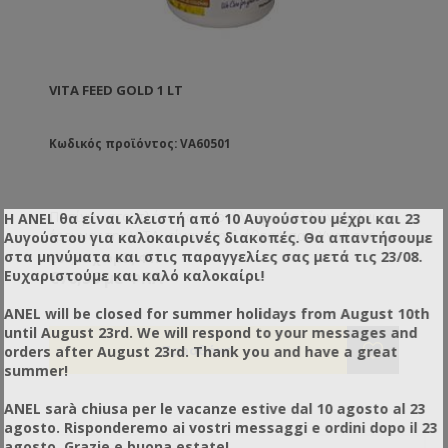
VITA FEED GOLD 1 LT
Κωδικός προϊόντος: VA60501
Πασίγνωστο πλέον το αποτέλεσμα πολλών χρόνων
Η ANEL θα είναι κλειστή από 10 Αυγούστου μέχρι και 23
έρευνας της VITA, είναι στη διάθεσή σας! Υγρή τροφή
Αυγούστου για καλοκαιρινές διακοπές. Θα απαντήσουμε
ενίσχυσης των μελισσών. Εμπλουτίζει το σιρόπι
στα μηνύματα και στις παραγγελίες σας μετά τις 23/08.
€56,90 χωρίς ΦΠΑ
τροφοδοσίας και το κάνει να μοιάζει περισσότερο με
Ευχαριστούμε και καλό καλοκαίρι!
€70,56 με ΦΠΑ
το φυσικό νέκταρ κάνοντάς το πιο φιλικό με το
εντερικό σύστημα της μέλισσας. Έτσι αυτές μπορούν
ANEL will be closed for summer holidays from August 10th
να αντιμετωπίσουν μέσω του ίδιου τους του
until August 23rd. We will respond to your messages and
οργανισμού αλλά και να προφυλαχτούν από
orders after August 23rd. Thank you and have a great
ασθένειες του εντερικού συστήματος. Στα
summer!
πειραματικά μελίσσια που εφαρμόζεται χρόνια τώρα
το Vita feed Gold δεν έχει ακόμα χαθεί αποικία από
ANEL sarà chiusa per le vacanze estive dal 10 agosto al 23
νοσεμίαση!
agosto. Risponderemo ai vostri messaggi e ordini dopo il 23
agosto. Grazie e buona estate!