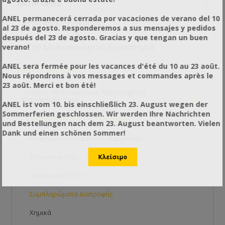
ΚΑΤΗΓΟΡΊΕΣ
ANEL permanecerá cerrada por vacaciones de verano del 10
+
Για το Μελισσοκομείο
al 23 de agosto. Responderemos a sus mensajes y pedidos
después del 23 de agosto. Gracias y que tengan un buen
+
Για το Μελισσοκομικό Εργαστήριο
verano!
ANEL sera fermée pour les vacances d'été du 10 au 23 août.
-
Για τις Μέλισσες
Nous répondrons à vos messages et commandes après le
23 août. Merci et bon été!
Τροφές Μελισσών και Μηχανήματα
+
Παρακευής τους
ANEL ist vom 10. bis einschließlich 23. August wegen der
Sommerferien geschlossen. Wir werden Ihre Nachrichten
-
Προστατεύοντας τις Μέλισσες
und Bestellungen nach dem 23. August beantworten. Vielen
Dank und einen schönen Sommer!
Μηχανήματα Εφαρμογής Φαρμάκων
Εντομοπαγίδες
Διαγνωστικά TEST
Συμπληρώματα Διατροφής
Χημικά