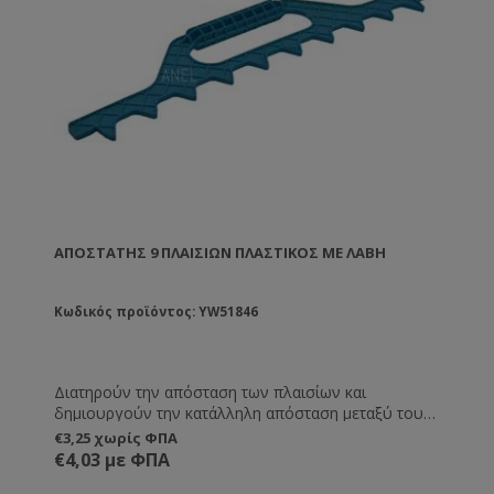
ΑΠΟΣΤΆΤΗΣ 9 ΠΛΑΙΣΊΩΝ ΠΛΑΣΤΙΚΌΣ ΜΕ ΛΑΒΉ
Κωδικός προϊόντος: YW51846
Διατηρούν την απόσταση των πλαισίων και
δημιουργούν την κατάλληλη απόσταση μεταξύ τους,
ώστε η κυψέλη να χωράει 9 πλαίσια αντί για 10.
€3,25 χωρίς ΦΠΑ
Επίσης συγκρατούν τα πλαίσια κατά τη μεταφορά
€4,03 με ΦΠΑ
χωρίς να χρειάζεται να καρφώνετε το τελευταίο