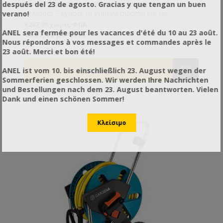
Εύκολη και γρήγορη τροφοδοσία σιροπιού στα
después del 23 de agosto. Gracias y que tengan un buen
μελίσσια. Ξεχάστε τα χυμένα σιρόπια και το
verano!
κουβάλημα των κουβάδων. Η αντλία σιροπιού/
€287,98 χωρίς ΦΠΑ
νερού υψηλής τάσης 12 volt είναι εξοπλισμένη με
ANEL sera fermée pour les vacances d'été du 10 au 23 août.
€357,10 με ΦΠΑ
αυτόματο διακόπτη πίεσης που ανοίγει και κλείνει
Nous répondrons à vos messages et commandes après le
αυτόματα όταν ανοίγετε και κλείνετε τη μάνικα
23 août. Merci et bon été!
Σε Απόθεμα
τοποθετημένη σε καρούλι. (Ίδιο η Παρόμοιο με την
φωτογραφία)
ANEL ist vom 10. bis einschließlich 23. August wegen der
Sommerferien geschlossen. Wir werden Ihre Nachrichten
Τεχνικά χαρακτηριστικά:
und Bestellungen nach dem 23. August beantworten. Vielen
• Δυνατότητα άντλησης 18,5 lt/pm
Dank und einen schönen Sommer!
• Μέγιστος ρυθμός ροής: 7,8 (4,5GPM)
• Μέγιστη πίεση: 40PSI
• Τάση κινητήρα: 12V DC
• Αυτόματη αναρρόφηση
• Προστασία διακόπτη πίεσης: Mε πλήρης αυτόματο
έλεγχο ON/OFF
Το Σετ περιλαμβάνει:
• Αντλία για σιρόπι 12V
• Μάνικα Φ20
• Λάστιχο 3/4 25m
• Καρούλι για λάστιχο
• Αντάπτορες σύνδεσης