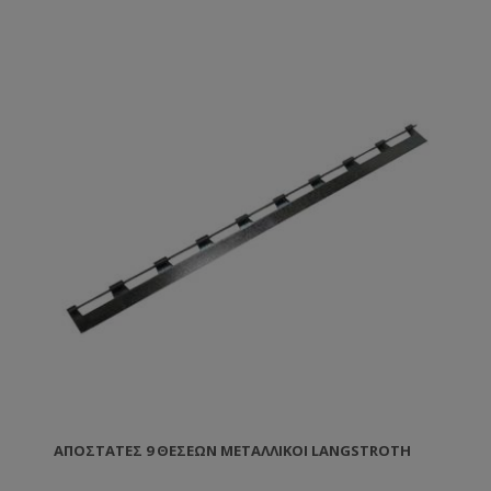
Τεχνικά χαρακτηριστικά:
• Δυνατότητα άντλησης 18,5 lt/pm
• Μέγιστος ρυθμός ροής: 7,8 (4,5GPM)
• Μέγιστη πίεση: 40PSI
• Τάση κινητήρα: 12V DC
• Αυτόματη αναρρόφηση
• Προστασία διακόπτη πίεσης: Mε πλήρης αυτόματο
έλεγχο ON/OFF
Το Σετ περιλαμβάνει:
• Αντλία για σιρόπι 12V
• Μάνικα Φ20
• Λάστιχο 3/4 25m
• Καρούλι για λάστιχο
• Αντάπτορες σύνδεσης
• 2 Ρακορ 1/2+3/4
• 4 Ταχυσύνδεσμους 3/4
ΑΠΟΣΤΆΤΕΣ 9 ΘΈΣΕΩΝ ΜΕΤΑΛΛΙΚΟΊ LANGSTROTH