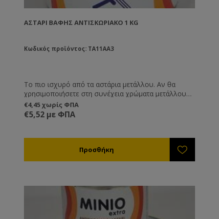
ΑΣΤΆΡΙ ΒΑΦΉΣ ΑΝΤΙΣΚΩΡΙΑΚΌ 1 KG
Κωδικός προϊόντος: TA11AA3
Το πιο ισχυρό από τα αστάρια μετάλλου. Αν θα
χρησιμοποιήσετε στη συνέχεια χρώματα μετάλλου
τότε αυτό είναι το πιο ισχυρό αστάρι. Συνδυάζεται
€4,45 χωρίς ΦΠΑ
με χημικούς διαλύτες. Δε συνδυάζεται με νερό.
€5,52 με ΦΠΑ