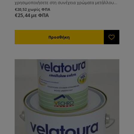
χρησιμοποιήσετε στη συνέχεια χρώματα μετάλλου
τότε αυτό είναι το πιο ισχυρό αστάρι. Συνδυάζεται
€20,52 χωρίς ΦΠΑ
με χημικούς διαλύτες. Δε συνδυάζεται με νερό.
€25,44 με ΦΠΑ