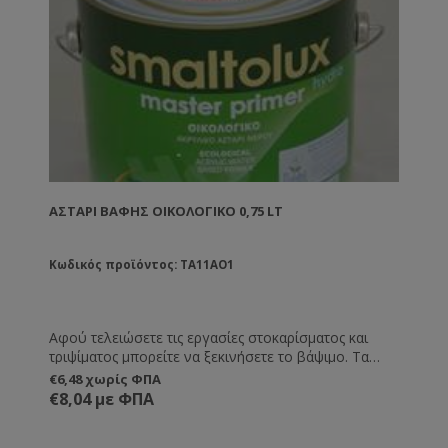
ΑΣΤΆΡΙ ΒΑΦΉΣ ΟΙΚΟΛΟΓΙΚΌ 0,75 LT
Κωδικός προϊόντος: TA11AO1
Αφού τελειώσετε τις εργασίες στοκαρίσματος και
τριψίματος μπορείτε να ξεκινήσετε το βάψιμο. Τα
αστάρι είναι το πρώτο υλικό που θα περάσετε. Πάνω
€6,48 χωρίς ΦΠΑ
από τα αστάρια βάφετε με τα χρώματα. Αν θα
€8,04 με ΦΠΑ
χρησιμοποιήσετε στη συνέχεια χρώματα οικολογικα
τότε αυτό είναι το αστάρι που χρειάζεστε.