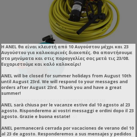
Η ANEL θα είναι κλειστή από 10 Αυγούστου μέχρι και 23
Αυγούστου για καλοκαιρινές διακοπές. Θα απαντήσουμε
στα μηνύματα και στις παραγγελίες σας μετά τις 23/08.
Ευχαριστούμε και καλό καλοκαίρι!
ANEL will be closed for summer holidays from August 10th
until August 23rd. We will respond to your messages and
orders after August 23rd. Thank you and have a great
summer!
ΑΝΤΛΊΑ ΤΡΟΦΟΔΟΣΊΑΣ ΣΙΡΟΠΙΟΎ 12V SET ΜΕ
ANEL sarà chiusa per le vacanze estive dal 10 agosto al 23
ΚΑΡΟΎΛΙ
agosto. Risponderemo ai vostri messaggi e ordini dopo il 23
agosto. Grazie e buona estate!
Κωδικός προϊόντος: AN65401-ST
ANEL permanecerá cerrada por vacaciones de verano del 10
al 23 de agosto. Responderemos a sus mensajes y pedidos