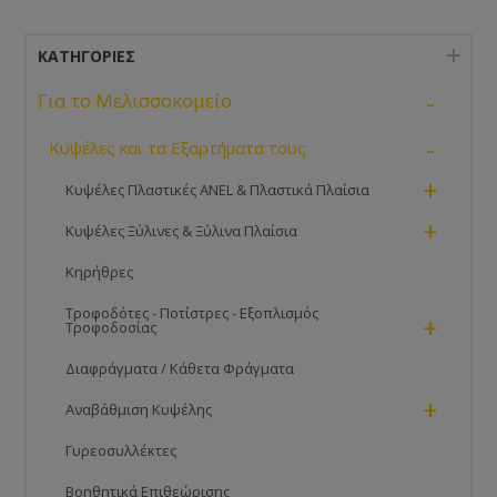
ΚΑΤΗΓΟΡΊΕΣ
-
Για το Μελισσοκομείο
-
Κυψέλες και τα Εξαρτήματα τους
+
Κυψέλες Πλαστικές ANEL & Πλαστικά Πλαίσια
+
Κυψέλες Ξύλινες & Ξύλινα Πλαίσια
Κηρήθρες
Τροφοδότες - Ποτίστρες - Εξοπλισμός
+
Τροφοδοσίας
Διαφράγματα / Κάθετα Φράγματα
+
Αναβάθμιση Κυψέλης
Γυρεοσυλλέκτες
Βοηθητικά Επιθεώρισης