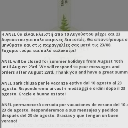
Η ANEL θα είναι κλειστή από 10 Αυγούστου μέχρι και 23
Αυγούστου για καλοκαιρινές διακοπές. Θα απαντήσουμε 
μηνύματα και στις παραγγελίες σας μετά τις 23/08.
Ευχαριστούμε και καλό καλοκαίρι!
ANEL will be closed for summer holidays from August 10th
until August 23rd. We will respond to your messages and
orders after August 23rd. Thank you and have a great summ
ANEL sarà chiusa per le vacanze estive dal 10 agosto al 23
ΕΤΙΚΈΤΕΣ ΈΛΑΤΟ 1
agosto. Risponderemo ai vostri messaggi e ordini dopo il 23
agosto. Grazie e buona estate!
Κωδικός προϊόντος: EA56206
ANEL permanecerá cerrada por vacaciones de verano del 10 a
23 de agosto. Responderemos a sus mensajes y pedidos
después del 23 de agosto. Gracias y que tengan un buen
Μια εύκολη λύση για διακόσμηση και σήμανση του
verano!
βάζου σας. Μπορείτε να τις παραγγείλετε και με τα