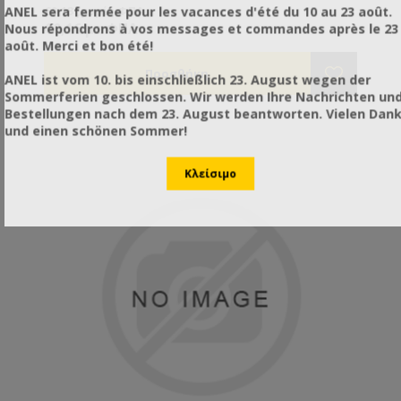
στοιχεία σας εκτυπωμένα, καθώς και ημερομηνία
€0,13 χωρίς ΦΠΑ
ANEL sera fermée pour les vacances d'été du 10 au 23 août.
παραγωγής, λήξης και καθαρό βάρος.
€0,16 με ΦΠΑ
Nous répondrons à vos messages et commandes après le 23
août. Merci et bon été!
ANEL ist vom 10. bis einschließlich 23. August wegen der
Sommerferien geschlossen. Wir werden Ihre Nachrichten un
Bestellungen nach dem 23. August beantworten. Vielen Dan
und einen schönen Sommer!