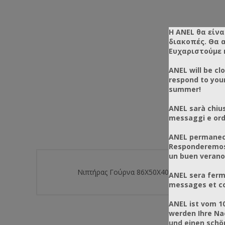
Η ANEL θα είνα
διακοπές. Θα 
Ευχαριστούμε 
ANEL will be cl
respond to you
summer!
ANEL sarà chius
messaggi e ordi
ANEL permanece
Responderemos 
un buen verano
Νιπτήρας Γούρνα 86X50X40 εκ
ANEL sera ferm
messages et co
ANEL ist vom 1
werden Ihre Na
und einen sch