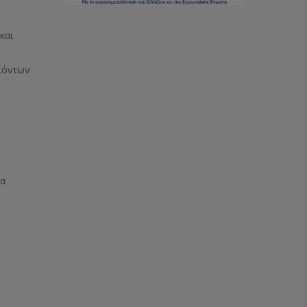
και
ϊόντων
ία