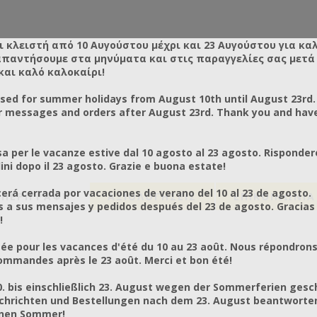
ι κλειστή από 10 Αυγούστου μέχρι και 23 Αυγούστου για κα
απαντήσουμε στα μηνύματα και στις παραγγελίες σας μετά τ
και καλό καλοκαίρι!
osed for summer holidays from August 10th until August 23rd.
r messages and orders after August 23rd. Thank you and hav
a per le vacanze estive dal 10 agosto al 23 agosto. Risponder
ni dopo il 23 agosto. Grazie e buona estate!
rá cerrada por vacaciones de verano del 10 al 23 de agosto.
ΠΕΡΙΓΡΑΦΗ
ΑΞΙΟΛΟΓΉΣΕΙΣ
ΕΠΙΚΟΙΝΩΝΙΑ
a sus mensajes y pedidos después del 23 de agosto. Gracias
!
ée pour les vacances d'été du 10 au 23 août. Nous répondrons
mmandes après le 23 août. Merci et bon été!
0. bis einschließlich 23. August wegen der Sommerferien gesc
chrichten und Bestellungen nach dem 23. August beantworten
önen Sommer!