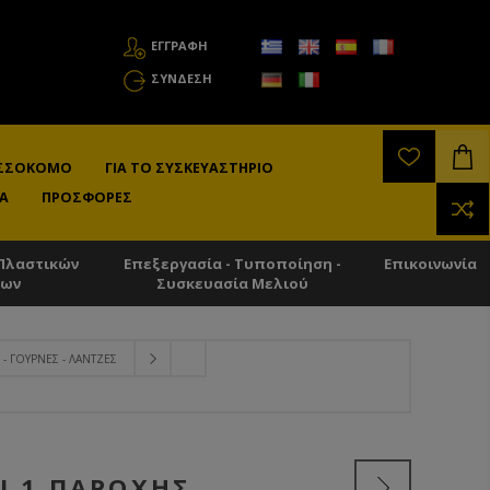
ΕΓΓΡΑΦΗ
ΣΎΝΔΕΣΗ
ΛΙΣΣΟΚΌΜΟ
ΓΙΑ ΤΟ ΣΥΣΚΕΥΑΣΤΉΡΙΟ
Α
ΠΡΟΣΦΟΡΈΣ
Πλαστικών
Επεξεργασία - Τυποποίηση -
Επικοινωνία
των
Συσκευασία Μελιού
 - ΓΟΎΡΝΕΣ - ΛΆΝΤΖΕΣ
Ι 1 ΠΑΡΟΧΉΣ