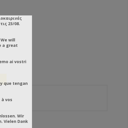
λοκαιρινές
ις 23/08.
 We will
e a great
emo ai vostri
 y que tengan
 à vos
hlossen. Wir
. Vielen Dank