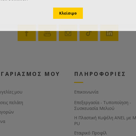
ΟΓΑΡΙΑΣΜΟΣ ΜΟΥ
ΠΛΗΡΟΦΟΡΙΕΣ
γγελίες μου
Επικοινωνία
σεις πελάτη
Επεξεργασία - Τυποποίηση -
Συσκευασία Μελιού
αγορών
Η Πλαστική Κυψέλη ANEL με 
ένα
PU
Εταιρικό Προφίλ