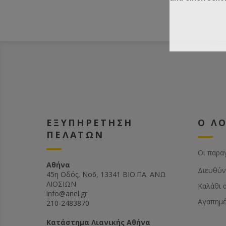
ΕΞΥΠΗΡΕΤΗΣΗ
Ο Λ
ΠΕΛΑΤΩΝ
Οι παρα
Αθήνα
Διευθύν
45η Οδός, Νο6, 13341 ΒΙΟ.ΠΑ. ΑΝΩ
ΛΙΟΣΙΩΝ
Καλάθι 
info@anel.gr
Αγαπημ
210-2483870
Kατάστημα Λιανικής Αθήνα