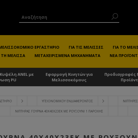
 ΜΕΛΙΣΣΟΚΟΜΙΚΌ ΕΡΓΑΣΤΉΡΙΟ
ΓΙΑ ΤΙΣ ΜΈΛΙΣΣΕΣ
ΓΙΑ ΤΟ ΜΕ
 ΤΗ ΜΈΛΙΣΣΑ
ΜΕΤΑΧΕΙΡΙΣΜΈΝΑ ΜΗΧΑΝΉΜΑΤΑ
ΝΈΑ ΠΡΟΪΌΝΤ
 Κυψέλη ANEL με
Εφαρμογή Κινητών για
Προδιαγραφές 
νωση PU
Μελισσοκόμους
Προϊόν
ΥΑΣΤΉΡΙΟ
ΥΓΕΙΟΝΟΜΙΚΟΎ ΕΝΔΙΑΦΈΡΟΝΤΟΣ
ΝΙΠΤΉΡΕΣ
ΝΙΠΤΉΡΑΣ ΓΟΎΡΝΑ 40X40X23ΕΚ ΜΕ ΡΟΥΞΟΎΝΙ 1 ΠΑΡΟΧΉΣ
ΟΎΡΝΑ 40X40X23ΕΚ ΜΕ ΡΟΥΞΟΎΝ