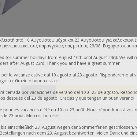
 κλειστή από 10 Αυγούστου μέχρι και 23 Αυγούστου για καλοκαιρινέ
μηνύματα και στις παραγγελίες σας μετά τις 23/08. Ευχαριστούμε κα
sed for summer holidays from August 10th until August 23rd. We will 
ers after August 23rd. Thank you and have a great summer!
 per le vacanze estive dal 10 agosto al 23 agosto. Risponderemo ai v
 agosto. Grazie e buona estate!
ΡΑΦΗ
VIDEOS
ΑΞΙΟΛΟΓΉΣΕΙΣ
ΕΠΙΚΟ
 cerrada por vacaciones de verano del 10 al 23 de agosto. Respon
os después del 23 de agosto. Gracias y que tengan un buen verano!
 pour les vacances d'été du 10 au 23 août. Nous répondrons à vos 
ογγυλά αντικείμενα. Ιδανική για τετράγωνα βάζα και δοχεία. Μ
le 23 août. Merci et bon été!
 στην ετικέτα. Χειρίζεται 1 ρολό ετικετών. Δυναμικότητα: 500 αντ
 bis einschließlich 23. August wegen der Sommerferien geschlossen. 
χιλ. Με έναν σταθμό ετικετοποίησης.
Bestellungen nach dem 23. August beantworten. Vielen Dank und ei