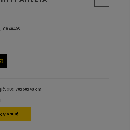
:
CA40403
ιμένου):
70x60x40 cm
1
 για τιμή