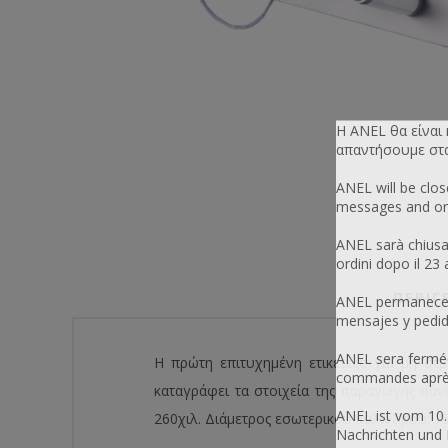
Η ANEL θα είναι
απαντήσουμε στα 
ANEL will be clo
messages and ord
ANEL sarà chiusa
ordini dopo il 23
ΠΕΡΙΓ
ANEL permanecerá
mensajes y pedid
ANEL sera fermée
Η πρώτη επιτυχημένη ετικετέζα για μη στρ
commandes après 
καταγράφει τα στοιχεία της παραγωγής πάνω
ANEL ist vom 10.
260χιλ. Διάμετρος εσωτερικού κυλίνδρου: 75
Nachrichten und 