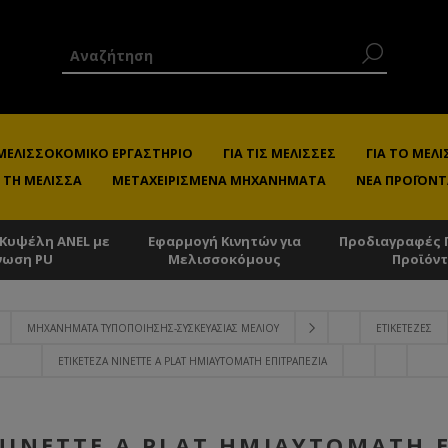
 ΜΕΛΙΣΣΟΚΟΜΙΚΌ ΕΡΓΑΣΤΉΡΙΟ
ΓΙΑ ΤΙΣ ΜΈΛΙΣΣΕΣ
ΓΙΑ ΤΟ ΜΕ
 ΤΗ ΜΈΛΙΣΣΑ
ΜΕΤΑΧΕΙΡΙΣΜΈΝΑ ΜΗΧΑΝΉΜΑΤΑ
ΝΈΑ ΠΡΟΪΌΝΤ
 Κυψέλη ANEL με
Εφαρμογή Κινητών για
Προδιαγραφές 
νωση PU
Μελισσοκόμους
Προϊόν
ΜΗΧΑΝΉΜΑΤΑ ΤΥΠΟΠΟΊΗΣΗΣ-ΣΥΣΚΕΥΑΣΊΑΣ ΜΕΛΙΟΎ
ΕΤΙΚΕΤΈΖΕΣ
ΕΤΙΚΕΤΈΖΑ NINETTE A PLAT ΗΜΙΑΥΤΌΜΑΤΗ ΕΠΙΤΡΑΠΈΖΙΑ
NINETTE A PLAT ΗΜΙΑΥΤΌΜΑΤΗ 