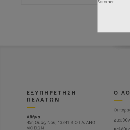
Sommer!
ΕΞΥΠΗΡΕΤΗΣΗ
Ο Λ
ΠΕΛΑΤΩΝ
Οι παρα
Αθήνα
Διευθύν
45η Οδός, Νο6, 13341 ΒΙΟ.ΠΑ. ΑΝΩ
ΛΙΟΣΙΩΝ
Καλάθι 