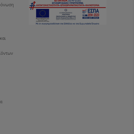
Μόνωση
και
ϊόντων
ία