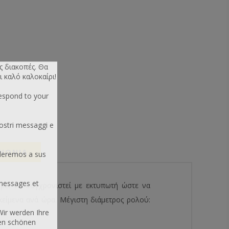
ς διακοπές. Θα
ι καλό καλοκαίρι!
respond to your
ostri messaggi e
ΙΝΩΝΙΑ
deremos a sus
messages et
πορεί να συγχρονιστεί με εκτυπωτή ώστε να
ικείμενα ανά ώρα. Μέγιστη διάμετρος ρολού:
Wir werden Ihre
nen schönen