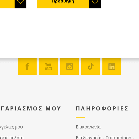
να παραμένουν σταθερά στη
θέση που επιλέγετε. Επίσης
αφαιρούνται και
επανατοποθετούνται εύκολα
και γρήγορα δίνοντας σας την
επιλογή για μια μεγάλη είσοδο
στο μελίσσι. Τοποθετούνται
πανεύκολα πάνω στη βάση του
πάτου και διαθέτουν ειδικά
δοντάκια για να παραμένουν
σταθερά. Παρέχουν ασφάλεια
κατά τη μεταφορά κυψελών. Για
ακόμη μεγαλύτερη σταθερότητα
και ασφάλεια μπορούν να
βιδωθούν στον όροφο της
κυψέλης. Είναι ιδανικές τόσο
για κινητά όσο και σταθερά
μελισσοκομεία. Δεν
ΟΓΑΡΙΑΣΜΟΣ ΜΟΥ
ΠΛΗΡΟΦΟΡΙΕΣ
διαβρώνουν και δεν
καταστρέφονται από τον ήλιο
και τις καιρικές συνθήκες. Είναι
κατασκευασμένες από υψηλής
γγελίες μου
Επικοινωνία
ποιότητας 100% καινούριο και
παρθένο πλαστικό, κατάλληλο
σεις πελάτη
Επεξεργασία - Τυποποίηση -