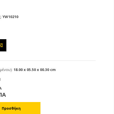
:
YW10210
ιμένου):
18.00 x 05.50 x 00.30 cm
1
Α
ΠΑ