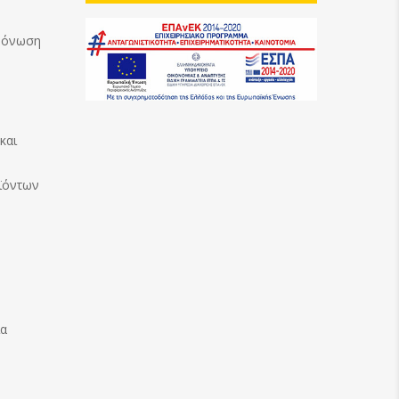
Μόνωση
και
ϊόντων
ία