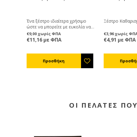
Ένα ξέστρο ιδιαίτερα χρήσιμο
Ξέστρο Καθαρισ
ώστε να μπορείτε με ευκολία να
καθαρίζετε τα υπολλείματα
€9,00 χωρίς ΦΠΑ
€3,96 χωρίς ΦΠ
κεριών στον κηρηθροφορέα
€11,16 με ΦΠΑ
€4,91 με ΦΠΑ
(σχισμή στο επάνω μέρος του
πλαισίου όπου μπαίνει το φύλλο
κηρήθρας), στην περίπτωση που
θέλετε να αφαιρέσετε από τα
πλαίσιά σας τα παλιά κεριά και να
τα αντικαταστήσετε με
καινούργια.
ΟΙ ΠΕΛΆΤΕΣ ΠΟ