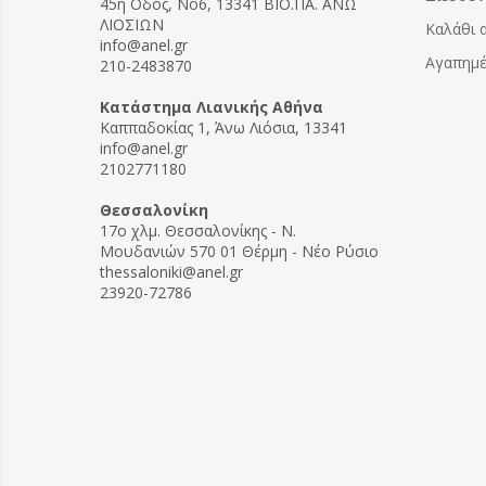
45η Οδός, Νο6, 13341 ΒΙΟ.ΠΑ. ΑΝΩ
και σε πλαστική κυψέλη.
ΛΙΟΣΙΩΝ
Καλάθι 
Κατασκευασμένα από πλαστικό
info@anel.gr
κατάλληλο για τρόφιμα.
Αγαπημ
210-2483870
Διατίθενται και με
ενσωματωμένο πλαίσιο
Kατάστημα Λιανικής Αθήνα
αποσυμφόρησης με πορτάκι
Καππαδοκίας 1, Άνω Λιόσια, 13341
που δίνει τη δυνατότητα
info@anel.gr
προσθήκης δεύτερου
2102771180
διαφράγματος ώστε να
συνδυάσετε δύο βασίλισσες
Θεσσαλονίκη
στην ίδια κυψέλη.
17ο χλμ. Θεσσαλονίκης - Ν.
Μουδανιών 570 01 Θέρμη - Νέο Ρύσιο
thessaloniki@anel.gr
23920-72786