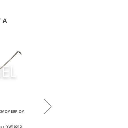
ΤΑ
ΣΜΟΎ ΚΕΡΙΟΎ
ΞΈΣΤΡΟ ΚΑΘΑΡΙΣΜΟΎ
ΞΈΣΤΡΟ
ΔΙΑΦΡΆΓΜΑΤΟΣ
GR
ος: YW10212
Κωδικός προϊόντος: YW10211
Κωδικός