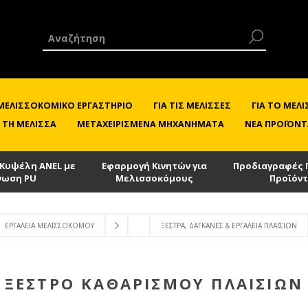
 ΜΕΛΙΣΣΟΚΟΜΙΚΌ ΕΡΓΑΣΤΉΡΙΟ
ΓΙΑ ΤΙΣ ΜΈΛΙΣΣΕΣ
ΓΙΑ ΤΟ ΜΕ
 ΤΗ ΜΈΛΙΣΣΑ
ΜΕΤΑΧΕΙΡΙΣΜΈΝΑ ΜΗΧΑΝΉΜΑΤΑ
ΝΈΑ ΠΡΟΪΌΝΤ
 Κυψέλη ANEL με
Εφαρμογή Κινητών για
Προδιαγραφές 
νωση PU
Μελισσοκόμους
Προϊόν
ΕΡΓΑΛΕΊΑ ΜΕΛΙΣΣΟΚΌΜΟΥ
ΞΈΣΤΡΑ, ΔΑΓΚΆΝΕΣ & ΕΡΓΑΛΕΊΑ ΠΛΑΙΣΊΩΝ
ΞΈΣΤΡΟ ΚΑΘΑΡΙΣΜΟΎ ΠΛΑΙΣΊΩΝ