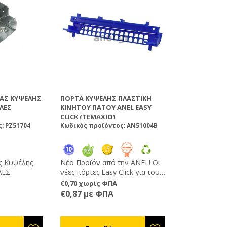
ΊΑΣ ΚΥΨΈΛΗΣ
ΠΌΡΤΑ ΚΥΨΈΛΗΣ ΠΛΑΣΤΙΚΉ
ΛΕΣ
ΚΙΝΗΤΟΎ ΠΆΤΟΥ ANEL EASY
CLICK (ΤΕΜΑΧΙΟ)
: PZ51704
Κωδικός προϊόντος: AN51004B
ς Κυψέλης
Νέο Προϊόν από την ΑNEL! Οι
ΛΕΣ
νέες πόρτες Easy Click για τους
πάτους ANEL ανοίγουν και
€0,70 χωρίς ΦΠΑ
κλείνουν με τη χρήση των
€0,87 με ΦΠΑ
μοχλών στις άκρες τους με ένα
απλό ΚΛΙΚ ενώ διαθέτουν
ειδικά πυράκια ασφαλείας για