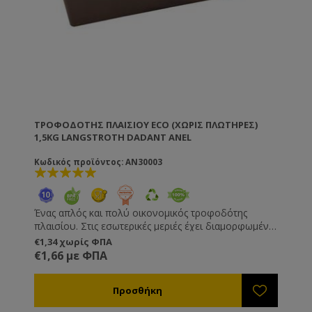
ΤΡΟΦΟΔΌΤΗΣ ΠΛΑΙΣΊΟΥ ECO (ΧΩΡΙΣ ΠΛΩΤΗΡΕΣ)
1,5KG LANGSTROTH DADANT ANEL
Κωδικός προϊόντος: AN30003
Ένας απλός και πολύ οικονομικός τροφοδότης
πλαισίου. Στις εσωτερικές μεριές έχει διαμορφωμένα
σκαλοπάτια, αλλά συνίσταται να χρησιμοποιείτε
€1,34 χωρίς ΦΠΑ
κομμάτια ξύλου ως πλωτήρες ή ένα πλέγμα ώστε να
€1,66 με ΦΠΑ
αποφύγετε τελείως τον πνιγμό των μελισσών . Για
να τον ξαναγεμίσετε θα πρέπει πρώτα να τινάξετε τις
μέλισσες που βρίσκονται μέσα. Με εσωτερικά νεύρα
ώστε να μην παραμορφώνεται κατά το γέμισμα.