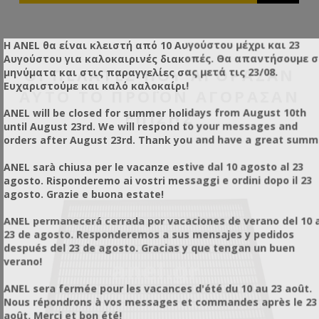
Η ANEL θα είναι κλειστή από 10 Αυγούστου μέχρι και 23
Αυγούστου για καλοκαιρινές διακοπές. Θα απαντήσουμε 
ΟΙ ΠΕΛΆΤΕΣ ΠΟΥ ΑΓΌΡΑΣΑΝ
μηνύματα και στις παραγγελίες σας μετά τις 23/08.
Ευχαριστούμε και καλό καλοκαίρι!
ΑΥΤΌ ΤΟ ΠΡΟΪΌΝ ΑΓΌΡΑΣΑΝ
ANEL will be closed for summer holidays from August 10th
ΕΠΊΣΗΣ
until August 23rd. We will respond to your messages and
orders after August 23rd. Thank you and have a great summ
ANEL sarà chiusa per le vacanze estive dal 10 agosto al 23
agosto. Risponderemo ai vostri messaggi e ordini dopo il 23
agosto. Grazie e buona estate!
ANEL permanecerá cerrada por vacaciones de verano del 10 a
23 de agosto. Responderemos a sus mensajes y pedidos
después del 23 de agosto. Gracias y que tengan un buen
verano!
ANEL sera fermée pour les vacances d'été du 10 au 23 août.
Nous répondrons à vos messages et commandes après le 23
août. Merci et bon été!