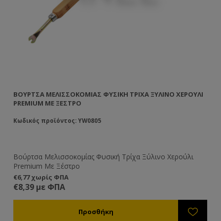
ΒΟΎΡΤΣΑ ΜΕΛΙΣΣΟΚΟΜΊΑΣ ΦΥΣΙΚΉ ΤΡΊΧΑ ΞΎΛΙΝΟ ΧΕΡΟΎΛΙ
PREMIUM ΜΕ ΞΈΣΤΡΟ
Κωδικός προϊόντος: YW0805
Βούρτσα Μελισσοκομίας Φυσική Τρίχα Ξύλινο Χερούλι
Premium Με Ξέστρο
€6,77 χωρίς ΦΠΑ
€8,39 με ΦΠΑ