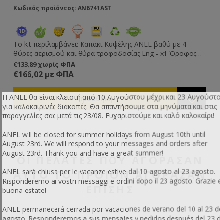
Κωδικός προϊόντος: AN6741AST
Κω
To kit περιλαμβάνει: Καπάκι Κυψέλης ANEL βαθύ με 4
To kit
θύρες αερισμού και θύρα τροφοδοσίας Lng - x1 Όροφος
Όρ
αι
Κυψέλης ANEL με μόνωση PU Lng - x2 Πλαίσιο Ξύλινο
Κυ
€133,89 χωρίς ΦΠΑ
€1
Συρματωμένο 9 1/8'' Lng - x20 Κηρήθρες Χυτές Μ (Συσκ.
1 set πό
€166,02 με ΦΠΑ
€2
100 φύλλων) τιμή φύλλου -x20 Πάτος Κυψέλης Κινητός
x4 Συνδετήρες Ρυθμιζόμενοι Ενισχυμένοι Κοντοί
ANEL Lng (συμπεριλαμβάνονται 1 set πόρτες) -x1
Πλα
Η ANEL θα είναι κλειστή από 10 Αυγούστου μέχρι και 23 Αυγούστ
Τροφοδότης Οροφής Πλήρης κάλυψης Eco 7,5 kg Lng Dnt
Χυ
για καλοκαιρινές διακοπές. Θα απαντήσουμε στα μηνύματα και στις
t
ANEL -x1 Γυρεοσυλλέκτης Πάτου ANEL (Set Αναβάθμισης) -
Τρ
παραγγελίες σας μετά τις 23/08. Ευχαριστούμε και καλό καλοκαίρι!
x1 Συνδετήρες Ρυθμιζόμενοι Ενισχυμένοι -x4 Συνδετήρες
ANEL -x1 Γυρεο
Ρυθμιζόμενοι Ενισχυμένοι Κοντοί -x2 Τα πλαίσια είναι
x1 Μάσκα Μπουφάν Pro Μεσαία Τσέπη L -x1 Γά
ANEL will be closed for summer holidays from August 10th until
έτοιμα συρματωμένα με περασμένο το φύλλο κηρήθρας. Οι
Μελ
August 23rd. We will respond to your messages and orders after
συνδετήρες είναι εφαρμοσμένοι στην κυψέλη.
Αμερι
August 23rd. Thank you and have a great summer!
Προστ
ΟΙ ΠΕΛΆΤΕΣ ΠΟΥ ΑΓΌΡΑΣΑΝ
συ
ANEL sarà chiusa per le vacanze estive dal 10 agosto al 23 agosto.
ΑΥΤΌ ΤΟ ΠΡΟΪΌΝ ΑΓΌΡΑΣΑΝ
συ
Risponderemo ai vostri messaggi e ordini dopo il 23 agosto. Grazie 
ΕΠΊΣΗΣ
buona estate!
ANEL permanecerá cerrada por vacaciones de verano del 10 al 23 d
agosto. Responderemos a sus mensajes y pedidos después del 23 