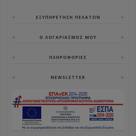
Τοποθετούνται και σε ξύλινη και σε πλαστική
κυψέλη. Κατασκευασμένα από πλαστικό κατάλληλο
για τρόφιμα.
ΕΞΥΠΗΡΕΤΗΣΗ ΠΕΛΑΤΩΝ
Διατίθενται και με ενσωματωμένο πλαίσιο
αποσυμφόρησης με πορτάκι που δίνει τη
δυνατότητα προσθήκης δεύτερου διαφράγματος
Ο ΛΟΓΑΡΙΑΣΜΟΣ ΜΟΥ
ώστε να συνδυάσετε δύο βασίλισσες στην ίδια
κυψέλη.
ΠΛΗΡΟΦΟΡΙΕΣ
NEWSLETTER