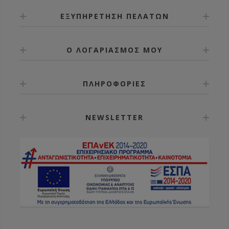
Η σίτα μπορεί να γεμίσει με 60gr έως 80gr πρόπολης
μέσα σε 10-15 ημέρες. Συνήθως εφαρμόζονται
ΕΞΥΠΗΡΕΤΗΣΗ ΠΕΛΑΤΩΝ
άνοιξη και φθινόπωρο και μία καλή χρονιά μπορεί να
σας δώσει 400gr πρόπολη ανά κυψέλη. Όλα αυτά τα
στοιχεία είναι ενδεικτικά και εξαρτώνται από το
Ο ΛΟΓΑΡΙΑΣΜΟΣ ΜΟΥ
μελίσσι, τη ράτσα της μέλισσας, τη χλωρίδα του
τόπου και την εποχή.
Η πρόπολη αποσπάται από τις σίτες αφού τις
τοποθετήσετε για πέντε λεπτά στην κατάψυξη και
ΠΛΗΡΟΦΟΡΙΕΣ
μετά τις τινάξετε ή τρίψετε την πρόπολη με ένα ξύλο
ή με το χέρι σας.
Διαστάσεις: 420x510mm - Μπορεί να κοπεί και σε
NEWSLETTER
μικρότερες διαστάσεις.
Διαστάσεις κενών: 20,5x2,5mm
Βάρος: 0,264kg
Υλικό: Πολυαιθυλένιο (PE), κατάλληλο για τρόφιμα.