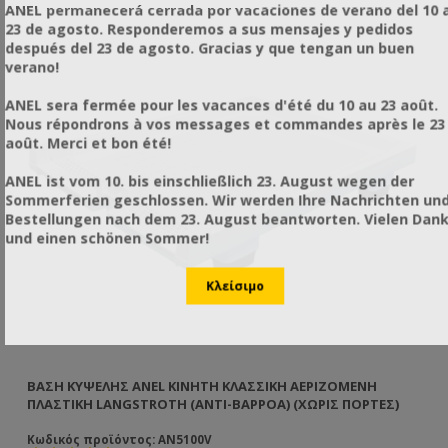
ANEL permanecerá cerrada por vacaciones de verano del 10 a
23 de agosto. Responderemos a sus mensajes y pedidos
después del 23 de agosto. Gracias y que tengan un buen
verano!
ANEL sera fermée pour les vacances d'été du 10 au 23 août.
Nous répondrons à vos messages et commandes après le 23
août. Merci et bon été!
ANEL ist vom 10. bis einschließlich 23. August wegen der
Sommerferien geschlossen. Wir werden Ihre Nachrichten un
Bestellungen nach dem 23. August beantworten. Vielen Dan
und einen schönen Sommer!
TH
ΒΆΣΗ ΚΥΨΈΛΗΣ ANEL ΚΙΝΗΤΉ ΚΛΑΣΣΙΚΗ ΑΕΡΙΖΌΜΕΝΗ
ΚΑ
ΠΛΑΣΤΙΚΉ LANGSTROTH (ΑΝΤΙ-ΒΑΡΡΌΑ) (ΧΩΡΙΣ ΠΟΡΤΕΣ)
Κωδικός προϊόντος: AN5100V
Κω