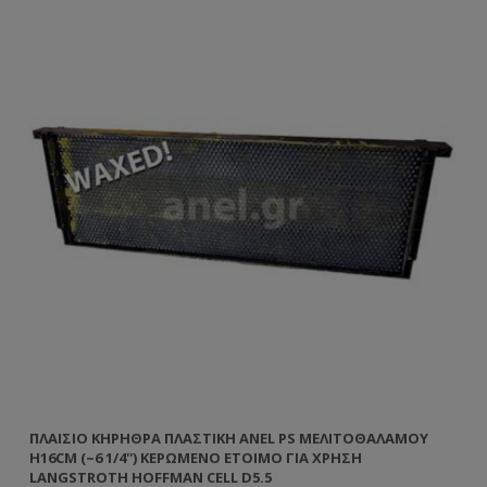
ΠΛΑΊΣΙΟ ΚΗΡΉΘΡΑ ΠΛΑΣΤΙΚΉ ANEL PS ΜΕΛΙΤΟΘΑΛΆΜΟΥ
ΠΛ
H16CM (~6 1/4'') ΚΕΡΩΜΈΝΟ ΈΤΟΙΜΟ ΓΙΑ ΧΡΉΣΗ
H2
LANGSTROTH HOFFMAN CELL D5.5
D5