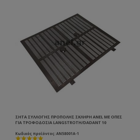
ΣΉΤΑ ΣΥΛΛΟΓΉΣ ΠΡΌΠΟΛΗΣ ΣΚΛΗΡΉ ANEL ΜΕ ΟΠΈΣ
ΓΙΑ ΤΡΟΦΟΔΟΣΊΑ LANGSTROTH/DADANT 10
Κωδικός προϊόντος: AN58001A-1