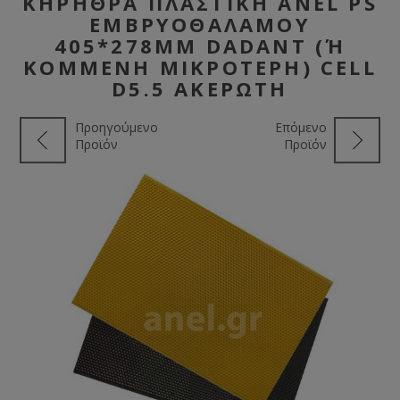
ΚΗΡΉΘΡΑ ΠΛΑΣΤΙΚΉ ANEL PS
ΕΜΒΡΥΟΘΑΛΆΜΟΥ
405*278MM DADANT (Ή Κ
ΟΜΜΈΝΗ ΜΙΚΡΌΤΕΡΗ) CELL D
5.5 ΑΚΈΡΩΤΗ
Προηγούμενο
Επόμενο
Προϊόν
Προϊόν