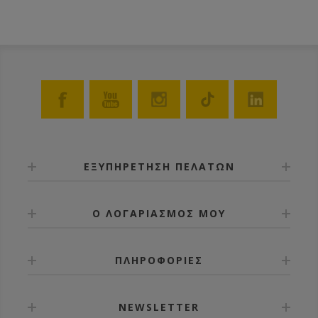
μπορείτε ή να τα εμβαπτίσετε σε λιωμένο κερί
θερμοκρασίας 60-70ºC ή να τα κερώσετε με τη
βοήθεια ενός ρολού το οποίο βουτάτε μέσα στο
λιωμένο κερί. TIP: Τα πλαίσια ANEL απολυμαίνονται
σε διάλυμα καυστικής ποτάσας 5% σε θερμοκρασία
80ºC.
ΕΞΥΠΗΡΕΤΗΣΗ ΠΕΛΑΤΩΝ
Ο ΛΟΓΑΡΙΑΣΜΟΣ ΜΟΥ
ΠΛΗΡΟΦΟΡΙΕΣ
NEWSLETTER