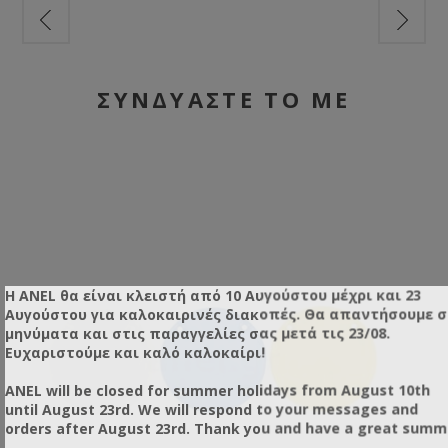
ύς
σώμα με το μέταλλο.
σώ
ον
Συνδυάστε τους με τους μεταλλικούς προσανατολιστές
πρ
μελισσών της ANEL.
Οδ
οια
Συμβουλευτείτε τον Οδηγό Αγοράς Μαγνητικών Αριθμών
κα
μό
που θα βρείτε στην κατηγορία «Εγχειρίδια και Σχετικά
πα
ΣΥΝΔΥΑΣΤΕ ΤΟ ΜΕ
Αρχεία» για να δείτε ποια πακέτα χρειάζεται να
τω
παραγγείλετε ανάλογα με τον αριθμό των κυψελών σας.
– 
Συ
με
Η ANEL θα είναι κλειστή από 10 Αυγούστου μέχρι και 23
Αυγούστου για καλοκαιρινές διακοπές. Θα απαντήσουμε 
μηνύματα και στις παραγγελίες σας μετά τις 23/08.
Ευχαριστούμε και καλό καλοκαίρι!
ANEL will be closed for summer holidays from August 10th
until August 23rd. We will respond to your messages and
orders after August 23rd. Thank you and have a great summ