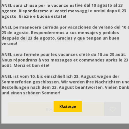
ANEL sarà chiusa per le vacanze estive dal 10 agosto al 23
agosto. Risponderemo ai vostri messaggi e ordini dopo il 23
agosto. Grazie e buona estate!
ANEL permanecerá cerrada por vacaciones de verano del 10 a
23 de agosto. Responderemos a sus mensajes y pedidos
después del 23 de agosto. Gracias y que tengan un buen
ΠΡΟΣΑΝΑΤΟΛΙΣΤΉΣ ΣΤΡΟΓΓΥΛΌΣ (ΤΕΜ)
ΠΡ
verano!
ANEL sera fermée pour les vacances d'été du 10 au 23 août.
Κωδικός προϊόντος: AN17501R
Κω
Nous répondrons à vos messages et commandes après le 23
août. Merci et bon été!
ANEL ist vom 10. bis einschließlich 23. August wegen der
ΤΙΜΗ ΓΝΩΡΙΜΙΑΣ ΓΙΑ ΠΕΡΙΟΡΙΣΜΕΝΟ ΔΙΑΣΤΗΜΑ!
ΤΙ
Sommerferien geschlossen. Wir werden Ihre Nachrichten un
Προσανατολιστές Μελισσών: Βοηθήστε τις μέλισσες να
Πρ
Bestellungen nach dem 23. August beantworten. Vielen Dan
βρουν εύκολα τον δρόμο της επιστροφής στην κυψέλη
βρ
€0,42 χωρίς ΦΠΑ
€0
und einen schönen Sommer!
τους και να μην παραπλανηθούν από άλλη κυψέλη ίδιου
το
€0,52 με ΦΠΑ
€0
χρώματος.
χρ
– Εύκολη εφαρμογή
– 
– Επαναχρησιμοποίηση
– 
– Ηλεκτροστατική βαφή
– 
– Κάντε τους δικούς σας συνδυασμούς
– 
– Συνδυάστε τους με τους Μαγνητικούς Αριθμούς για
– 