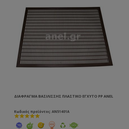
βοήθεια ενός ρολού το οποίο βουτάτε μέσα στο
λιωμένο κερί. TIP: Τα πλαίσια ANEL απολυμαίνονται
σε διάλυμα καυστικής ποτάσας 5% σε θερμοκρασία
80ºC.
ΔΙΆΦΡΑΓΜΑ ΒΑΣΙΛΊΣΣΗΣ ΠΛΑΣΤΙΚΌ ΈΓΧΥΤΟ PP ANEL
Κωδικός προϊόντος: AN51401A