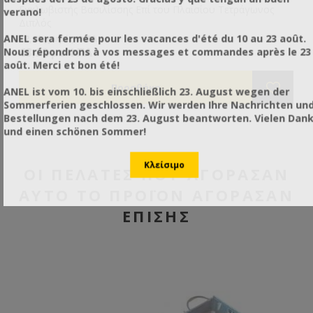
Εγκλωβιστής Βασιλίσσης Επί του Πλαισίου Τετράγωνος
Μη
verano!
Διπλός
το
γε
ANEL sera fermée pour les vacances d'été du 10 au 23 août.
€2,60 χωρίς ΦΠΑ
€3
πλ
€3,22 με ΦΠΑ
€3
Nous répondrons à vos messages et commandes après le 23
να
août. Merci et bon été!
να
το
ANEL ist vom 10. bis einschließlich 23. August wegen der
Sommerferien geschlossen. Wir werden Ihre Nachrichten un
Bestellungen nach dem 23. August beantworten. Vielen Dan
und einen schönen Sommer!
ΟΙ ΠΕΛΆΤΕΣ ΠΟΥ ΑΓΌΡΑΣΑΝ
ΑΥΤΌ ΤΟ ΠΡΟΪΌΝ ΑΓΌΡΑΣΑΝ
ΕΠΊΣΗΣ