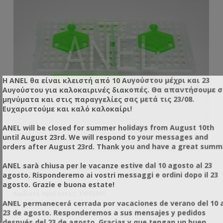
Η ANEL θα είναι κλειστή από 10 Αυγούστου μέχρι και 23
Αυγούστου για καλοκαιρινές διακοπές. Θα απαντήσουμε 
μηνύματα και στις παραγγελίες σας μετά τις 23/08.
Ευχαριστούμε και καλό καλοκαίρι!
ANEL will be closed for summer holidays from August 10th
until August 23rd. We will respond to your messages and
orders after August 23rd. Thank you and have a great summ
ANEL sarà chiusa per le vacanze estive dal 10 agosto al 23
ΟΣ
ΕΓΚΛΩΒΙΣΤΉΣ ΒΑΣΙΛΊΣΣΗΣ ΕΠΊ ΤΟΥ ΠΛΑΙΣΊΟΥ ΤΕΤΡΆΓΩΝΟΣ
ΜΑ
agosto. Risponderemo ai vostri messaggi e ordini dopo il 23
ΔΙΠΛΌΣ
agosto. Grazie e buona estate!
Κωδικός προϊόντος: YW65601
Κω
ANEL permanecerá cerrada por vacaciones de verano del 10 a
23 de agosto. Responderemos a sus mensajes y pedidos
después del 23 de agosto. Gracias y que tengan un buen