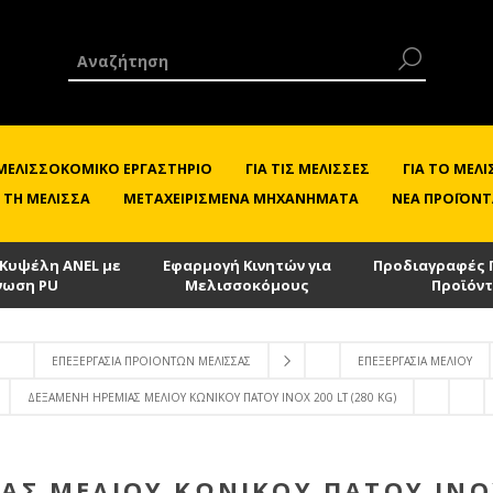
 ΜΕΛΙΣΣΟΚΟΜΙΚΌ ΕΡΓΑΣΤΉΡΙΟ
ΓΙΑ ΤΙΣ ΜΈΛΙΣΣΕΣ
ΓΙΑ ΤΟ ΜΕ
 ΤΗ ΜΈΛΙΣΣΑ
ΜΕΤΑΧΕΙΡΙΣΜΈΝΑ ΜΗΧΑΝΉΜΑΤΑ
ΝΈΑ ΠΡΟΪΌΝΤ
 Κυψέλη ANEL με
Εφαρμογή Κινητών για
Προδιαγραφές 
νωση PU
Μελισσοκόμους
Προϊόν
ΕΠΕΞΕΡΓΑΣΊΑ ΠΡΟΙΌΝΤΩΝ ΜΈΛΙΣΣΑΣ
ΕΠΕΞΕΡΓΑΣΊΑ ΜΕΛΙΟΎ
ΔΕΞΑΜΕΝΉ ΗΡΕΜΊΑΣ ΜΕΛΙΟΎ ΚΩΝΙΚΟΎ ΠΆΤΟΥ INOX 200 LT (280 KG)
Σ ΜΕΛΙΟΎ ΚΩΝΙΚΟΎ ΠΆΤΟΥ INOX