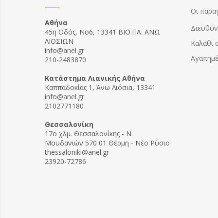
Οι παρα
Αθήνα
Διευθύν
45η Οδός, Νο6, 13341 ΒΙΟ.ΠΑ. ΑΝΩ
ΛΙΟΣΙΩΝ
Καλάθι 
info@anel.gr
Αγαπημ
210-2483870
Kατάστημα Λιανικής Αθήνα
Καππαδοκίας 1, Άνω Λιόσια, 13341
info@anel.gr
2102771180
Θεσσαλονίκη
17ο χλμ. Θεσσαλονίκης - Ν.
Μουδανιών 570 01 Θέρμη - Νέο Ρύσιο
thessaloniki@anel.gr
23920-72786