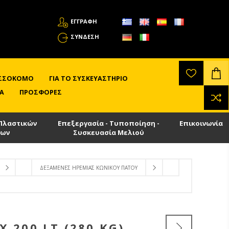
ΕΓΓΡΑΦΗ
ΣΎΝΔΕΣΗ
ΛΙΣΣΟΚΌΜΟ
ΓΙΑ ΤΟ ΣΥΣΚΕΥΑΣΤΉΡΙΟ
Α
ΠΡΟΣΦΟΡΈΣ
Πλαστικών
Επεξεργασία - Τυποποίηση -
Επικοινωνία
των
Συσκευασία Μελιού
ΔΕΞΑΜΕΝΈΣ ΗΡΕΜΊΑΣ ΚΩΝΙΚΟΎ ΠΆΤΟΥ
 200 LT (280 KG)