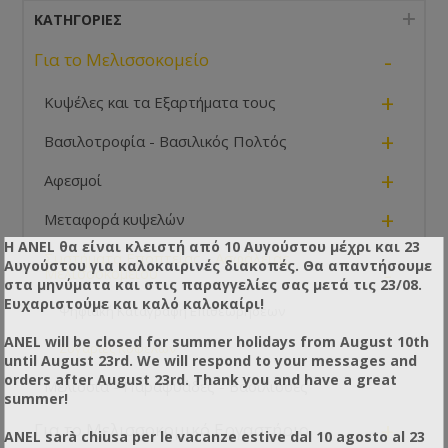
ΚΑΤΗΓΟΡΊΕΣ
-
Για το Μελισσοκομείο
+
Κυψέλες και τα Εξαρτήματα τους
+
Βασιλοτροφία - Βασιλικός Πολτός
+
Αφεσμοί
+
Μεταφορά κυψελών
Η ANEL θα είναι κλειστή από 10 Αυγούστου μέχρι και 23
Συστήματα Εποπτείας - Ασφάλειας
Αυγούστου για καλοκαιρινές διακοπές. Θα απαντήσουμε
-
Μελισσοκομείου
στα μηνύματα και στις παραγγελίες σας μετά τις 23/08.
Ευχαριστούμε και καλό καλοκαίρι!
Ψηφιακή Καταγραφή Επιθεωρήσεων
ANEL will be closed for summer holidays from August 10th
Ζυγαριές Κυψελών
until August 23rd. We will respond to your messages and
orders after August 23rd. Thank you and have a great
Μελίσσια - Παραφυάδες - Βασίλισσες
summer!
+
Για το Μελισσοκομικό Εργαστήριο
ANEL sarà chiusa per le vacanze estive dal 10 agosto al 23