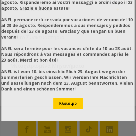
agosto. Risponderemo ai vostri messaggi e ordini dopo il 23
+
agosto. Grazie e buona estate!
Για τις Μέλισσες
ANEL permanecerá cerrada por vacaciones de verano del 10
+
Για το Μελισσοκόμο
al 23 de agosto. Responderemos a sus mensajes y pedidos
después del 23 de agosto. Gracias y que tengan un buen
+
Για το Συσκευαστήριο
verano!
ANEL sera fermée pour les vacances d'été du 10 au 23 août.
+
Από & Γύρω από τη Μέλισσα
Nous répondrons à vos messages et commandes après le
23 août. Merci et bon été!
Μεταχειρισμένα Μηχανήματα
ANEL ist vom 10. bis einschließlich 23. August wegen der
Sommerferien geschlossen. Wir werden Ihre Nachrichten
Υπηρεσίες
und Bestellungen nach dem 23. August beantworten. Vielen
Dank und einen schönen Sommer!