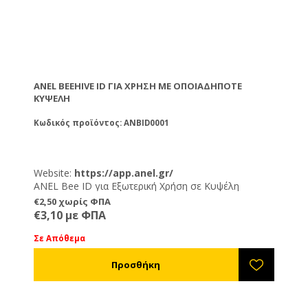
ANEL BEEHIVE ID ΓΙΑ ΧΡΉΣΗ ΜΕ ΟΠΟΙΑΔΉΠΟΤΕ
ΚΥΨΈΛΗ
Κωδικός προϊόντος: ANBID0001
Website:
https://app.anel.gr/
ANEL Bee ID για Εξωτερική Χρήση σε Κυψέλη
Κατεβάστε την εφαρμογή
€2,50 χωρίς ΦΠΑ
€3,10 με ΦΠΑ
Σε Απόθεμα