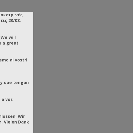
λοκαιρινές
ις 23/08.
 We will
e a great
emo ai vostri
 y que tengan
 à vos
hlossen. Wir
. Vielen Dank