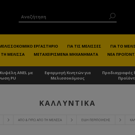
 ΜΕΛΙΣΣΟΚΟΜΙΚΌ ΕΡΓΑΣΤΉΡΙΟ
ΓΙΑ ΤΙΣ ΜΈΛΙΣΣΕΣ
ΓΙΑ ΤΟ ΜΕ
 ΤΗ ΜΈΛΙΣΣΑ
ΜΕΤΑΧΕΙΡΙΣΜΈΝΑ ΜΗΧΑΝΉΜΑΤΑ
ΝΈΑ ΠΡΟΪΌΝΤ
 Κυψέλη ANEL με
Εφαρμογή Κινητών για
Προδιαγραφές 
νωση PU
Μελισσοκόμους
Προϊόν
ΚΑΛΛΥΝΤΙΚΆ
ΑΠΌ & ΓΎΡΩ ΑΠΌ ΤΗ ΜΈΛΙΣΣΑ
ΕΊΔΗ ΠΕΡΙΠΟΊΗΣΗΣ
ΚΑ