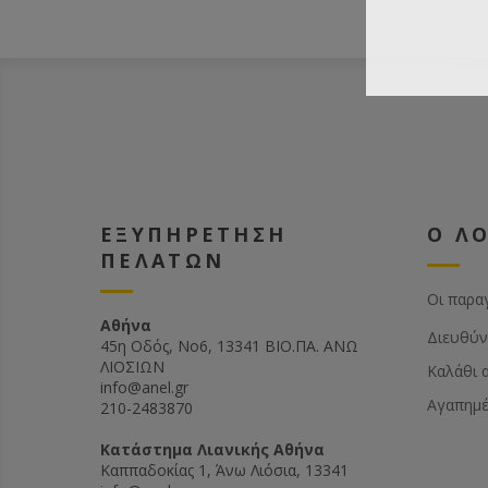
ΕΞΥΠΗΡΕΤΗΣΗ
Ο Λ
ΠΕΛΑΤΩΝ
Οι παρα
Αθήνα
Διευθύν
45η Οδός, Νο6, 13341 ΒΙΟ.ΠΑ. ΑΝΩ
ΛΙΟΣΙΩΝ
Καλάθι 
info@anel.gr
Αγαπημ
210-2483870
Kατάστημα Λιανικής Αθήνα
Καππαδοκίας 1, Άνω Λιόσια, 13341