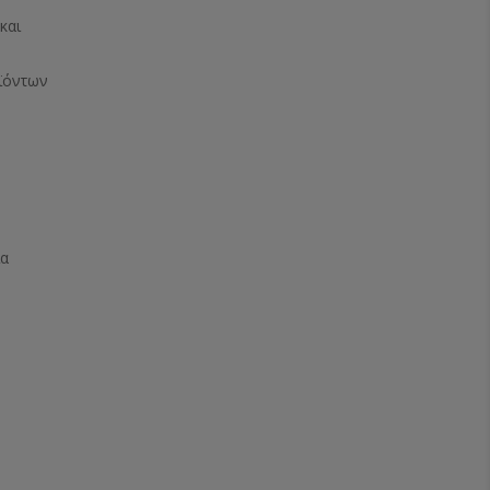
και
ϊόντων
ία