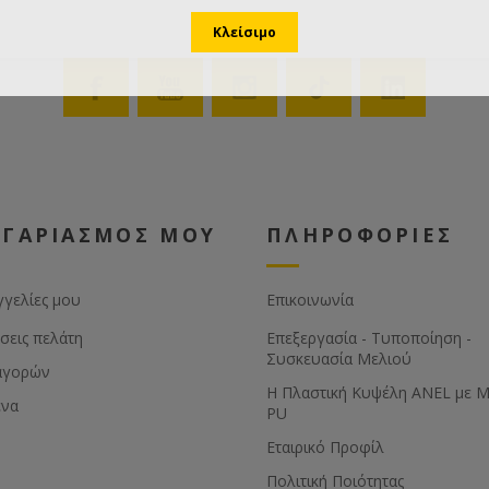
ΟΓΑΡΙΑΣΜΟΣ ΜΟΥ
ΠΛΗΡΟΦΟΡΙΕΣ
γγελίες μου
Επικοινωνία
σεις πελάτη
Επεξεργασία - Τυποποίηση -
Συσκευασία Μελιού
αγορών
Η Πλαστική Κυψέλη ANEL με 
ένα
PU
Εταιρικό Προφίλ
Πολιτική Ποιότητας