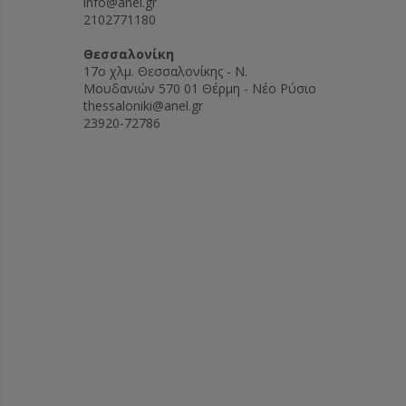
info@anel.gr
2102771180
Θεσσαλονίκη
17ο χλμ. Θεσσαλονίκης - Ν.
Μουδανιών 570 01 Θέρμη - Νέο Ρύσιο
thessaloniki@anel.gr
23920-72786