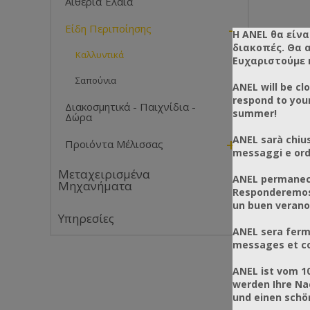
Αιθέρια Έλαια
-
Είδη Περιποίησης
Η ANEL θα είνα
διακοπές. Θα 
Καλλυντικά
Ευχαριστούμε 
Σαπούνια
ANEL will be cl
respond to you
Διακοσμητικά - Παιχνίδια -
summer!
Δώρα
ANEL sarà chius
+
Προιόντα Μέλισσας
messaggi e ordi
Μεταχειρισμένα
ANEL permanece
Μηχανήματα
Responderemos 
un buen verano
Υπηρεσίες
ANEL sera ferm
messages et co
ANEL ist vom 1
werden Ihre Na
und einen sch