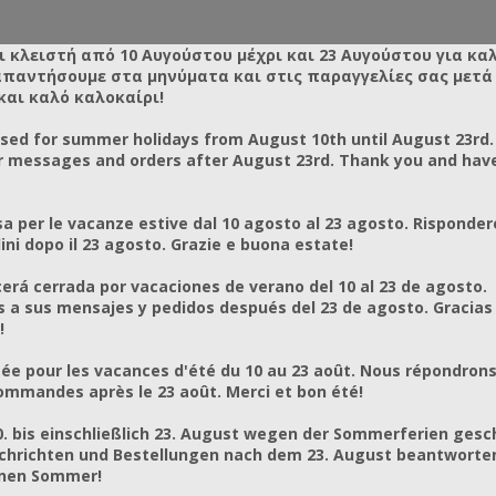
ι κλειστή από 10 Αυγούστου μέχρι και 23 Αυγούστου για κα
απαντήσουμε στα μηνύματα και στις παραγγελίες σας μετά τ
και καλό καλοκαίρι!
osed for summer holidays from August 10th until August 23rd.
r messages and orders after August 23rd. Thank you and hav
a per le vacanze estive dal 10 agosto al 23 agosto. Risponder
ni dopo il 23 agosto. Grazie e buona estate!
rá cerrada por vacaciones de verano del 10 al 23 de agosto.
a sus mensajes y pedidos después del 23 de agosto. Gracias
!
ée pour les vacances d'été du 10 au 23 août. Nous répondrons
mmandes après le 23 août. Merci et bon été!
0. bis einschließlich 23. August wegen der Sommerferien gesc
chrichten und Bestellungen nach dem 23. August beantworten
önen Sommer!