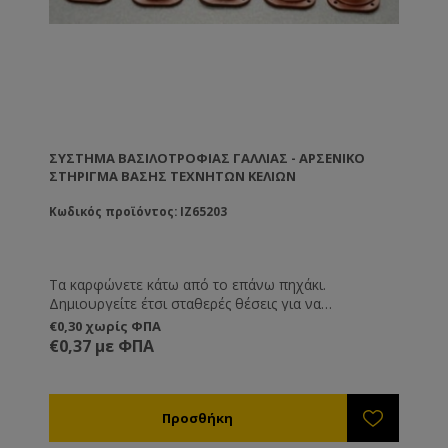
ΣΎΣΤΗΜΑ ΒΑΣΙΛΟΤΡΟΦΊΑΣ ΓΑΛΛΊΑΣ - ΑΡΣΕΝΙΚΌ
ΣΤΉΡΙΓΜΑ ΒΆΣΗΣ ΤΕΧΝΗΤΏΝ ΚΕΛΙΏΝ
Κωδικός προϊόντος: IZ65203
Τα καρφώνετε κάτω από το επάνω πηχάκι.
Δημιουργείτε έτσι σταθερές θέσεις για να
κουμπώσουν προσωρινά οι βάσεις τεχνητών κελιών
€0,30 χωρίς ΦΠΑ
ref.IZ65202.
€0,37 με ΦΠΑ