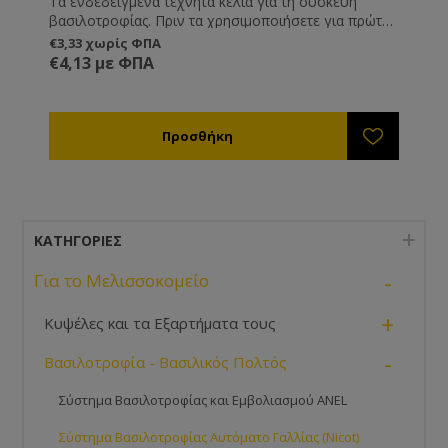
Τα ενδεδειγμένα τεχνητά κελιά για τη συσκευή
βασιλοτροφίας. Πριν τα χρησιμοποιήσετε για πρώτη
φορά βάλτε τα μέσα σε μία κυψέλη για να
€3,33 χωρίς ΦΠΑ
απορροφήσουν τη μυρωδιά της μέλισσας.
€4,13 με ΦΠΑ
Συσκευασία σετ 100 τεμαχίων.
ΚΑΤΗΓΟΡΊΕΣ
-
Για το Μελισσοκομείο
+
Κυψέλες και τα Εξαρτήματα τους
-
Βασιλοτροφία - Βασιλικός Πολτός
Σύστημα Βασιλοτροφίας και Εμβολιασμού ANEL
Σύστημα Βασιλοτροφίας Αυτόματο Γαλλίας (Nicot)