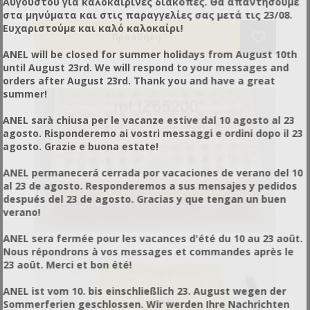
Αυγούστου για καλοκαιρινές διακοπές. Θα απαντήσουμε
έχουμε περισσότερα από ένα βασιλο-κύτταρα δεν
στα μηνύματα και στις παραγγελίες σας μετά τις 23/08.
κινδυνεύουμε να μας ξεφύγει μία βασίλισσα και να
Ευχαριστούμε και καλό καλοκαίρι!
σκοτώσει τις άλλες.
ANEL will be closed for summer holidays from August 10th
until August 23rd. We will respond to your messages and
orders after August 23rd. Thank you and have a great
summer!
ANEL sarà chiusa per le vacanze estive dal 10 agosto al 23
agosto. Risponderemo ai vostri messaggi e ordini dopo il 23
agosto. Grazie e buona estate!
ANEL permanecerá cerrada por vacaciones de verano del 10
al 23 de agosto. Responderemos a sus mensajes y pedidos
después del 23 de agosto. Gracias y que tengan un buen
verano!
ANEL sera fermée pour les vacances d'été du 10 au 23 août.
Nous répondrons à vos messages et commandes après le
23 août. Merci et bon été!
ANEL ist vom 10. bis einschließlich 23. August wegen der
Sommerferien geschlossen. Wir werden Ihre Nachrichten