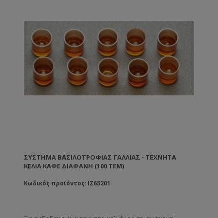
διάφραγμα και τις τάπες εγκλωβισμού της
βασίλισσας. Για το πλήρες σετ θα χρειαστείτε επίσης:
1. Τεχνητά κελιά (καφέ διάφανα) - (Δε
συμπεριλαμβάνονται στην τιμή) 2. Βάσεις τεχνητών
κελιών (μπεζ) - (Δε συμπεριλαμβάνονται στην τιμή) 3.
Προστάτες βασιλικών κελιών (άσπρα) - (Δε
συμπεριλαμβάνονται στην τιμή). Τα παραπάνω
εξαρτήματα πωλούνται ξεχωριστά και μπορείτε να
επιλέξετε την ποσότητα των εξαρτημάτων.
ΣΎΣΤΗΜΑ ΒΑΣΙΛΟΤΡΟΦΊΑΣ ΓΑΛΛΊΑΣ - ΤΕΧΝΗΤΆ
ΚΕΛΙΆ ΚΑΦΈ ΔΙΑΦΑΝΉ (100 ΤΕΜ)
Κωδικός προϊόντος: IZ65201