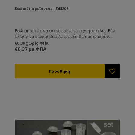
Κωδικός προϊόντος: IZ65202
Εδώ μπορείτε να στερεώσετε τα τεχνητά κελιά. Εάν
θέλετε να κάνετε βασιλοτροφία θα σας φανούν
χρήσιμα γιατί κουμπώνουν πάνω στους Προστάτες
€0,30 χωρίς ΦΠΑ
Βασιλικών Κελιών ref.IZ65204.
€0,37 με ΦΠΑ