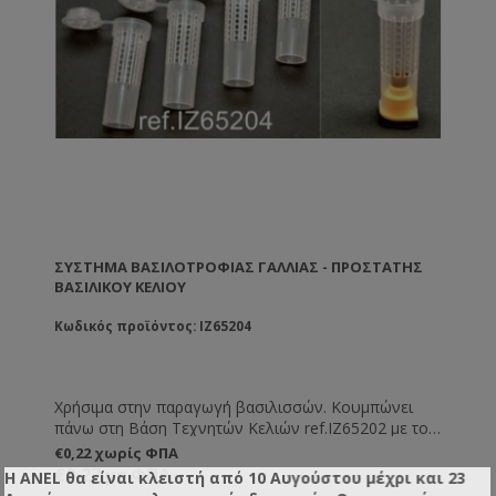
ΣΎΣΤΗΜΑ ΒΑΣΙΛΟΤΡΟΦΊΑΣ ΓΑΛΛΊΑΣ - ΠΡΟΣΤΆΤΗΣ
ΒΑΣΙΛΙΚΟΎ ΚΕΛΙΟΎ
Κωδικός προϊόντος: IZ65204
Χρήσιμα στην παραγωγή βασιλισσών. Κουμπώνει
πάνω στη Βάση Τεχνητών Κελιών ref.IZ65202 με το
βασιλο-κύτταρο και όταν αυτό σφραγιστεί από τις
€0,22 χωρίς ΦΠΑ
εργάτριες μπορούμε και το απομονώνουμε
€0,27 με ΦΠΑ
Η ANEL θα είναι κλειστή από 10 Αυγούστου μέχρι και 23
κλείνοντας το καπάκι. Έτσι, σε μία κυψέλη όπου