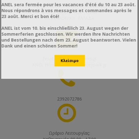
ANEL sera fermée pour les vacances d'été du 10 au 23 août.
17ο χλμ. Θεσσαλονίκης - Ν. Μουδανιών,
Nous répondrons à vos messages et commandes après le
570 01 Θέρμη - Νέο Ρύσιο,
23 août. Merci et bon été!
ΘΕΣΣΑΛΟΝΙΚΗ, ΕΛΛΑΔΑ
Οδηγίες
ANEL ist vom 10. bis einschließlich 23. August wegen der
Sommerferien geschlossen. Wir werden Ihre Nachrichten
und Bestellungen nach dem 23. August beantworten. Vielen
Dank und einen schönen Sommer!
Email:
thessaloniki@anel.gr
ANEL HoneyPark:
info@honeypark.gr
2392072786
Ωράριο Λειτουργίας: