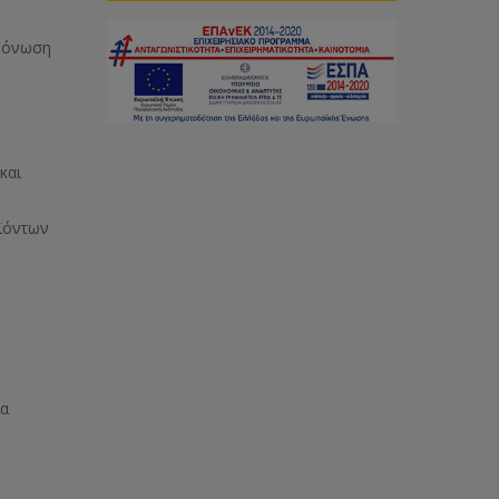
Μόνωση
και
ϊόντων
ία