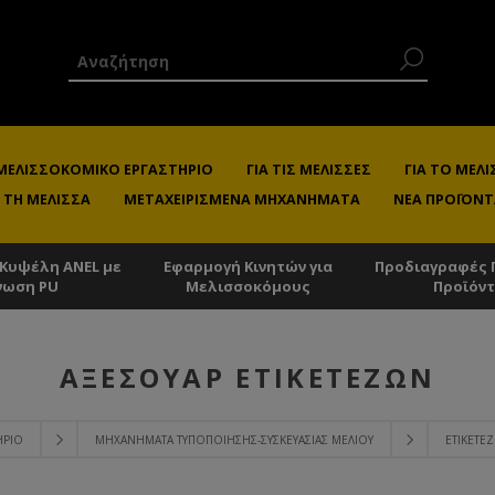
 ΜΕΛΙΣΣΟΚΟΜΙΚΌ ΕΡΓΑΣΤΉΡΙΟ
ΓΙΑ ΤΙΣ ΜΈΛΙΣΣΕΣ
ΓΙΑ ΤΟ ΜΕ
 ΤΗ ΜΈΛΙΣΣΑ
ΜΕΤΑΧΕΙΡΙΣΜΈΝΑ ΜΗΧΑΝΉΜΑΤΑ
ΝΈΑ ΠΡΟΪΌΝΤ
 Κυψέλη ANEL με
Εφαρμογή Κινητών για
Προδιαγραφές 
νωση PU
Μελισσοκόμους
Προϊόν
ΑΞΕΣΟΥΆΡ ΕΤΙΚΕΤΈΖΩΝ
ΉΡΙΟ
ΜΗΧΑΝΉΜΑΤΑ ΤΥΠΟΠΟΊΗΣΗΣ-ΣΥΣΚΕΥΑΣΊΑΣ ΜΕΛΙΟΎ
ΕΤΙΚΕΤΈΖ