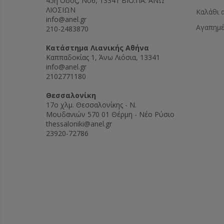
45η Οδός, Νο6, 13341 ΒΙΟ.ΠΑ. ΑΝΩ
ΛΙΟΣΙΩΝ
Καλάθι 
info@anel.gr
Αγαπημ
210-2483870
Kατάστημα Λιανικής Αθήνα
Καππαδοκίας 1, Άνω Λιόσια, 13341
info@anel.gr
2102771180
Θεσσαλονίκη
17ο χλμ. Θεσσαλονίκης - Ν.
Μουδανιών 570 01 Θέρμη - Νέο Ρύσιο
thessaloniki@anel.gr
23920-72786