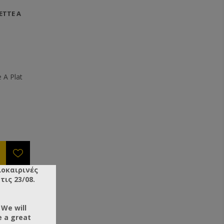
NETTE A
e A Plat
λοκαιρινές
ις 23/08.
 We will
e a great