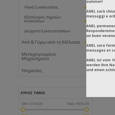
summer!
+
Υλικά Συσκευασίας
ANEL sarà chius
messaggi e ordi
Εξοπλισμός Χημικών
+
Αναλύσεων
ANEL permanece
Responderemos 
Δείγματα Εγκαταστάσεων
un buen verano
+
Από & Γύρω από τη Μέλισσα
ANEL sera ferm
messages et co
Μεταχειρισμένα
Μηχανήματα
ANEL ist vom 1
werden Ihre Na
und einen sch
Υπηρεσίες
ΕΎΡΟΣ ΤΙΜΉΣ
Min:
€744,00
Max:
€930,00