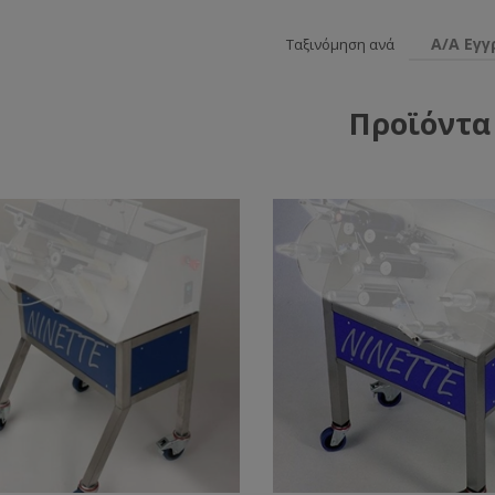
Α/Α Εγ
Ταξινόμηση ανά
Προϊόντα