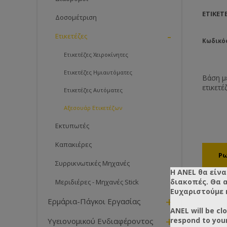
ΕΤΙΚΕΤ
Δοσομέτριση
-
Ετικετέζες
Κωδικός
Ετικετέζες Χειροκίνητες
Ετικετέζες Ημιαυτόματες
Βάση με 
ετικετέζ
Ετικετέζες Αυτόματες
Αξεσουάρ Ετικετέζων
Εκτυπωτές
Καπακιέρες
Συρρικνωτικές Μηχανές
Η ANEL θα είνα
διακοπές. Θα 
Μεριδιέρες - Μηχανές Stick
Ευχαριστούμε 
+
Ερμάρια-Πάγκοι Εργασίας
ANEL will be cl
+
respond to you
Υγειονομικού Ενδιαφέροντος