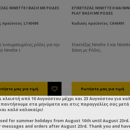
ΈΖΑΣ NINETTE I ΒΆΣΗ ΜΕ ΡΌΔΕΣ
ΕΤΙΚΕΤΈΖΑΣ NINETTE IΙ ΚΑΙ NI
PLAT ΒΆΣΗ ΜΕ ΡΌΔΕΣ
 προϊόντος: LT40490
Κωδικός προϊόντος: CA40491
ενσωματωμένες ρόδες για την
Ετικετέζας Ninette IΙ και Ninett
α Ninette I.
Βάση με Ρόδες.
ι κλειστή από 10 Αυγούστου μέχρι και 23 Αυγούστου για κα
απαντήσουμε στα μηνύματα και στις παραγγελίες σας μετά τ
και καλό καλοκαίρι!
osed for summer holidays from August 10th until August 23rd.
r messages and orders after August 23rd. Thank you and hav