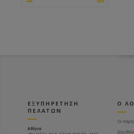
744
930
ΕΞΥΠΗΡΕΤΗΣΗ
Ο Λ
ΠΕΛΑΤΩΝ
Οι παρα
Αθήνα
Διευθύν