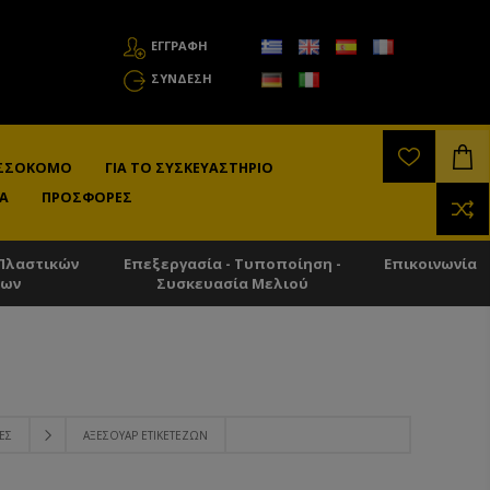
ΕΓΓΡΑΦΗ
ΣΎΝΔΕΣΗ
ΛΙΣΣΟΚΌΜΟ
ΓΙΑ ΤΟ ΣΥΣΚΕΥΑΣΤΉΡΙΟ
Α
ΠΡΟΣΦΟΡΈΣ
Πλαστικών
Επεξεργασία - Τυποποίηση -
Επικοινωνία
των
Συσκευασία Μελιού
ΕΣ
ΑΞΕΣΟΥΆΡ ΕΤΙΚΕΤΈΖΩΝ