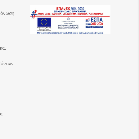
Μόνωση
και
ϊόντων
ία