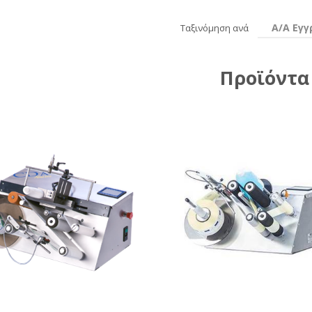
Α/Α Εγ
Ταξινόμηση ανά
Προϊόντα