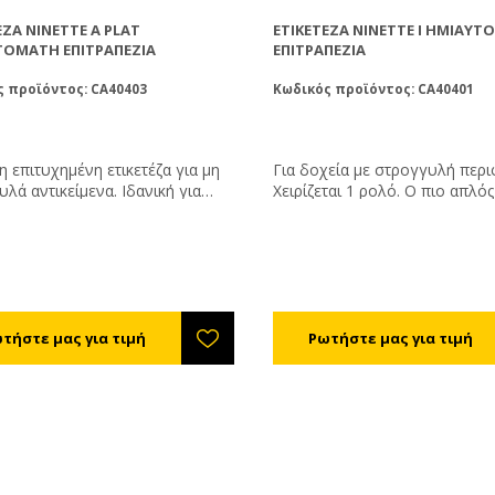
ΈΖΑ NINETTE A PLAT
ΕΤΙΚΕΤΈΖΑ NINETTE I ΗΜΙΑΥ
ΤΌΜΑΤΗ ΕΠΙΤΡΑΠΈΖΙΑ
ΕΠΙΤΡΑΠΈΖΙΑ
 προϊόντος: CA40403
Κωδικός προϊόντος: CA40401
 επιτυχημένη ετικετέζα για μη
Για δοχεία με στρογγυλή περι
λά αντικείμενα. Ιδανική για
Χειρίζεται 1 ρολό. Ο πιο απλός τύπος
ωνα βάζα και δοχεία. Μπορεί να
επιτραπέζιας ετικετέζας για σ
νιστεί με εκτυπωτή ώστε να
δοχεία. Ακουμπάτε το δοχείο, η μηχανή
άφει τα στοιχεία της παραγωγής
το αναγνωρίζει και κολλάει α
ην ετικέτα. Χειρίζεται 1 ρολό
την ετικέτα η οποία μπορεί να
ν. Δυναμικότητα: 500 αντικείμενα
όλη την περιφέρεια. Με ένα σ
α. Μέγιστη διάμετρος ρολού:
ετικετοποίησης. Μέγιστο ύψος 
. Διάμετρος εσωτερικού
19 cm. Δυναμικότητα: 500 αντι
ρου: 75χιλ. Με έναν σταθμό
ανά ώρα. Μέγιστη διάμετρος ρ
ποίησης.
260χιλ. Διάμετρος εσωτερικού
κυλίνδρου: 75χιλ.