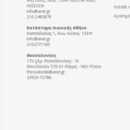
45η Οδός, Νο6, 13341 ΒΙΟ.ΠΑ. ΑΝΩ
ΛΙΟΣΙΩΝ
Καλάθι 
info@anel.gr
Αγαπημ
210-2483870
Kατάστημα Λιανικής Αθήνα
Καππαδοκίας 1, Άνω Λιόσια, 13341
info@anel.gr
2102771180
Θεσσαλονίκη
17ο χλμ. Θεσσαλονίκης - Ν.
Μουδανιών 570 01 Θέρμη - Νέο Ρύσιο
thessaloniki@anel.gr
23920-72786