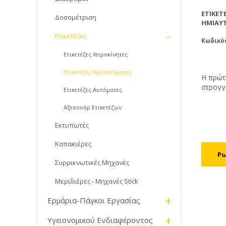
ΕΤΙΚΕΤ
Δοσομέτριση
ΗΜΙΑΥ
-
Ετικετέζες
Κωδικός
Ετικετέζες Χειροκίνητες
Ετικετέζες Ημιαυτόματες
Η πρώτη
στρογγυ
Ετικετέζες Αυτόματες
τετράγ
συγχρο
Αξεσουάρ Ετικετέζων
καταγρ
πάνω στ
Εκτυπωτές
ετικετώ
Καπακιέρες
ανά ώρ
260χιλ
Συρρικνωτικές Μηχανές
κυλίνδ
ετικετο
Μεριδιέρες - Μηχανές Stick
+
Ερμάρια-Πάγκοι Εργασίας
+
Υγειονομικού Ενδιαφέροντος