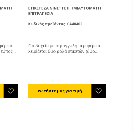
ΤΌΜΑΤΗ
ΕΤΙΚΕΤΈΖΑ NINETTE II ΗΜΙΑΥΤΌΜΑΤΗ
ΕΠΙΤΡΑΠΈΖΙΑ
Κωδικός προϊόντος: CA40402
φέρεια.
Για δοχεία με στρογγυλή περιφέρεια.
Χειρίζεται δυο ρολά ετικετών (δύο
τρογγυλά
σταθμοί ετικετοποίησης). Δυναμικότητα:
500 αντικείμενα ανά ώρα. Μέγιστη
υτόματα
διάμετρος ρολού: 260χιλ. Διάμετρος
 καλύψει
εσωτερικού ρολού: 75χιλ.
ταθμό
ετικέτας
κείμενα
ολού: