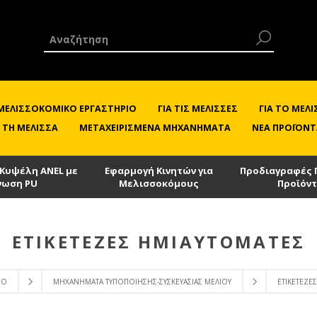
 ΜΕΛΙΣΣΟΚΟΜΙΚΌ ΕΡΓΑΣΤΉΡΙΟ
ΓΙΑ ΤΙΣ ΜΈΛΙΣΣΕΣ
ΓΙΑ ΤΟ ΜΕ
 ΤΗ ΜΈΛΙΣΣΑ
ΜΕΤΑΧΕΙΡΙΣΜΈΝΑ ΜΗΧΑΝΉΜΑΤΑ
ΝΈΑ ΠΡΟΪΌΝΤ
 Κυψέλη ANEL με
Εφαρμογή Κινητών για
Προδιαγραφές 
νωση PU
Μελισσοκόμους
Προϊόν
ΕΤΙΚΕΤΈΖΕΣ ΗΜΙΑΥΤΌΜΑΤΕΣ
ΙΟ
ΜΗΧΑΝΉΜΑΤΑ ΤΥΠΟΠΟΊΗΣΗΣ-ΣΥΣΚΕΥΑΣΊΑΣ ΜΕΛΙΟΎ
ΕΤΙΚΕΤΈΖΕΣ