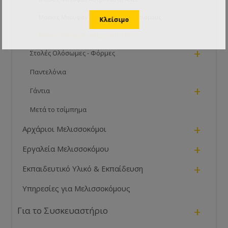
Μάσκες Μπουφάν Αστροναύτη με Αερισμούς
Μάσκες Μπουφάν Αστροναύτη Pro
+
Στολές Ολόσωμες - Φόρμες
Παντελόνια
+
Γάντια
Μετά το τσίμπημα
+
Αρχάριοι Μελισσοκόμοι
+
Εργαλεία Μελισσοκόμου
+
Εκπαιδευτικό Υλικό & Εκπαίδευση
Υπηρεσίες για Μελισσοκόμους
+
Για το Συσκευαστήριο