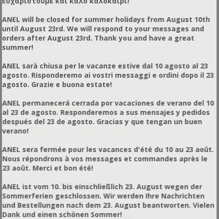
Ευχαριστούμε και καλό καλοκαίρι!
ANEL will be closed for summer holidays from August 10th
ΚΑΤΗΓΟΡΊΕΣ
until August 23rd. We will respond to your messages and
+
orders after August 23rd. Thank you and have a great
Για το Μελισσοκομείο
summer!
+
Για το Μελισσοκομικό Εργαστήριο
ANEL sarà chiusa per le vacanze estive dal 10 agosto al 23
agosto. Risponderemo ai vostri messaggi e ordini dopo il 23
+
agosto. Grazie e buona estate!
Για τις Μέλισσες
ANEL permanecerá cerrada por vacaciones de verano del 10
-
Για το Μελισσοκόμο
al 23 de agosto. Responderemos a sus mensajes y pedidos
después del 23 de agosto. Gracias y que tengan un buen
-
Ρουχισμός - Προστατευτικά μέσα
verano!
Μάσκες
ANEL sera fermée pour les vacances d'été du 10 au 23 août.
Nous répondrons à vos messages et commandes après le
-
Μάσκες - Μπουφάν
23 août. Merci et bon été!
Μάσκες Μπουφάν Pro Supreme
ANEL ist vom 10. bis einschließlich 23. August wegen der
Sommerferien geschlossen. Wir werden Ihre Nachrichten
Μάσκες Μπουφάν Pro
und Bestellungen nach dem 23. August beantworten. Vielen
Dank und einen schönen Sommer!
Μάσκες Μπουφάν Αστροναύτη ANEL