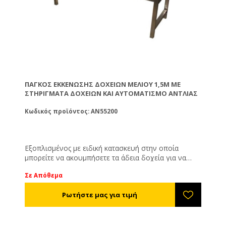
ΠΆΓΚΟΣ ΕΚΚΈΝΩΣΗΣ ΔΟΧΕΊΩΝ ΜΕΛΙΟΎ 1,5M ΜΕ
ΣΤΗΡΊΓΜΑΤΑ ΔΟΧΕΊΩΝ ΚΑΙ ΑΥΤΟΜΑΤΙΣΜΌ ΑΝΤΛΊΑΣ
Κωδικός προϊόντος: AN55200
Εξοπλισμένος με ειδική κατασκευή στην οποία
μπορείτε να ακουμπήσετε τα άδεια δοχεία για να
στραγγίσουν. Με πάτο διαμορφωμένο V για καλή
Σε Απόθεμα
αποστράγγιση. Με κολλημένη μούφα 1 ½’’. Με
διάτρητη σίτα ώστε να προστατευτεί η αντλία. Από
ανοξείδωτο χάλυβα.