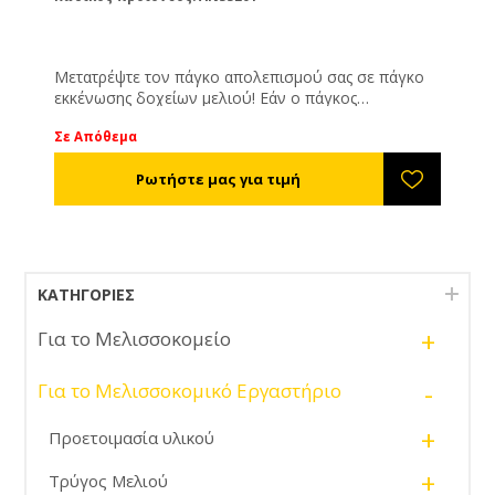
Μετατρέψτε τον πάγκο απολεπισμού σας σε πάγκο
εκκένωσης δοχείων μελιού! Εάν ο πάγκος
απολεπισμού σας δεν είναι παραγωγής μας θα
Σε Απόθεμα
πρέπει να μας δώσετε τις ακριβής διαστάσεις του.
ΚΑΤΗΓΟΡΊΕΣ
+
Για το Μελισσοκομείο
-
Για το Μελισσοκομικό Εργαστήριο
+
Προετοιμασία υλικού
+
Τρύγος Μελιού