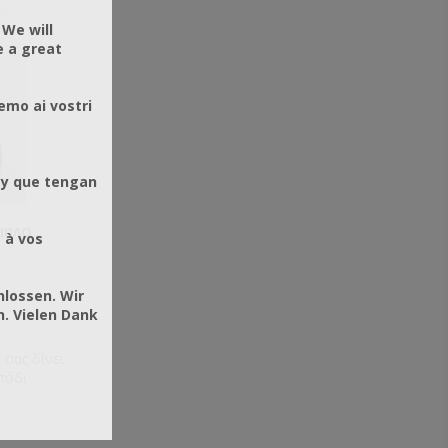
 We will
e a great
emo ai vostri
 y que tengan
ΙΠΛΌ
 à vos
hlossen. Wir
. Vielen Dank
σας δίνει
πόδι