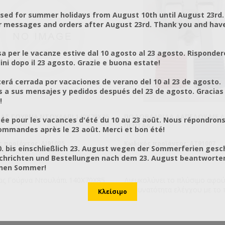
osed for summer holidays from August 10th until August 23rd.
r messages and orders after August 23rd. Thank you and hav
a per le vacanze estive dal 10 agosto al 23 agosto. Risponder
ni dopo il 23 agosto. Grazie e buona estate!
rá cerrada por vacaciones de verano del 10 al 23 de agosto.
a sus mensajes y pedidos después del 23 de agosto. Gracias
!
ΑΣ ΓΟΎΡΝΑ ΝΤΟΥΛΆΠΙ 140X70X85
ΠΟΔΟΒΑΛΒΊΔΑ ΔΑΠΈΔΟΥ ΜΕ Δ
ée pour les vacances d'été du 10 au 23 août. Nous répondrons
ΠΕΝΤΆΛ
mmandes après le 23 août. Merci et bon été!
 προϊόντος: AI91005
Κωδικός προϊόντος: AT91007
0. bis einschließlich 23. August wegen der Sommerferien gesc
chrichten und Bestellungen nach dem 23. August beantworten
önen Sommer!
ας Γούρνα Ντουλάπι 140X70X85
Διευκολύνει το πλύσιμο αφού 
τη δυνατότητα ελέγχου με το 