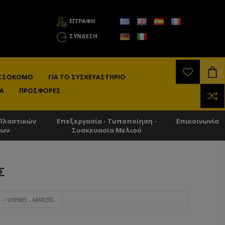
ΕΓΓΡΑΦΗ
ΣΎΝΔΕΣΗ
ΛΙΣΣΟΚΌΜΟ
ΓΙΑ ΤΟ ΣΥΣΚΕΥΑΣΤΉΡΙΟ
Α
ΠΡΟΣΦΟΡΈΣ
Πλαστικών
Επεξεργασία - Τυποποίηση -
Επικοινωνία
των
Συσκευασία Μελιού
Σ
 - ΓΟΎΡΝΕΣ - ΛΆΝΤΖΕΣ