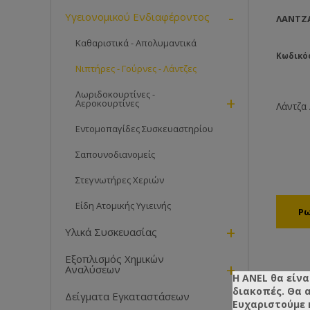
-
Υγειονομικού Ενδιαφέροντος
ΛΆΝΤΖΑ
Καθαριστικά - Απολυμαντικά
Κωδικός
Νιπτήρες - Γούρνες - Λάντζες
Λωριδοκουρτίνες -
+
Αεροκουρτίνες
Λάντζα
Εντομοπαγίδες Συσκευαστηρίου
Σαπουνοδιανομείς
Στεγνωτήρες Χεριών
Είδη Ατομικής Υγιεινής
+
Υλικά Συσκευασίας
Εξοπλισμός Χημικών
+
Αναλύσεων
Η ANEL θα είνα
διακοπές. Θα 
Δείγματα Εγκαταστάσεων
Ευχαριστούμε 