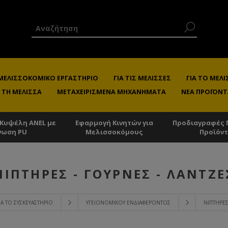
 ΜΕΛΙΣΣΟΚΟΜΙΚΌ ΕΡΓΑΣΤΉΡΙΟ
ΓΙΑ ΤΙΣ ΜΈΛΙΣΣΕΣ
ΓΙΑ ΤΟ ΜΕ
 ΤΗ ΜΈΛΙΣΣΑ
ΜΕΤΑΧΕΙΡΙΣΜΈΝΑ ΜΗΧΑΝΉΜΑΤΑ
ΝΈΑ ΠΡΟΪΌΝΤ
 Κυψέλη ANEL με
Εφαρμογή Κινητών για
Προδιαγραφές 
νωση PU
Μελισσοκόμους
Προϊόν
ΝΙΠΤΉΡΕΣ - ΓΟΎΡΝΕΣ - ΛΆΝΤΖΕ
ΙΑ ΤΟ ΣΥΣΚΕΥΑΣΤΉΡΙΟ
ΥΓΕΙΟΝΟΜΙΚΟΎ ΕΝΔΙΑΦΈΡΟΝΤΟΣ
ΝΙΠΤΉΡΕΣ