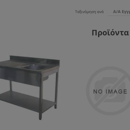
Α/Α Εγ
Ταξινόμηση ανά
Προϊόντα