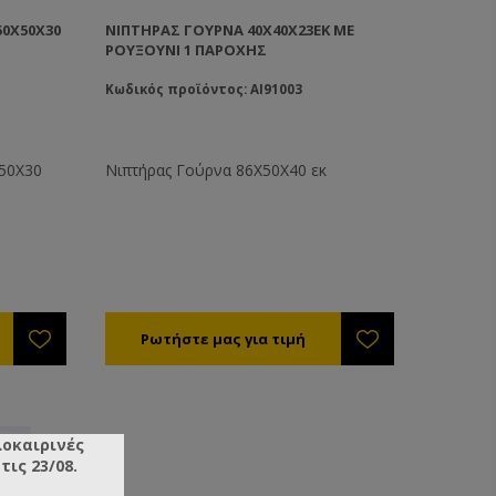
50Χ50Χ30
ΝΙΠΤΉΡΑΣ ΓΟΎΡΝΑ 40X40X23ΕΚ ΜΕ
ΡΟΥΞΟΎΝΙ 1 ΠΑΡΟΧΉΣ
Κωδικός προϊόντος: AI91003
Χ50Χ30
Νιπτήρας Γούρνα 86X50X40 εκ
λοκαιρινές
ις 23/08.