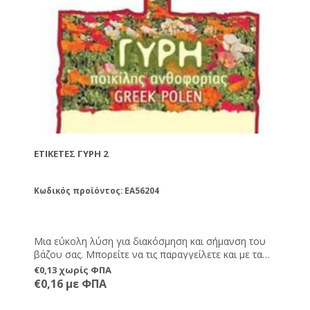
ΕΤΙΚΈΤΕΣ ΓΎΡΗ 2
Κωδικός προϊόντος: EA56204
Μια εύκολη λύση για διακόσμηση και σήμανση του
βάζου σας. Μπορείτε να τις παραγγείλετε και με τα
στοιχεία σας εκτυπωμένα, καθώς και ημερομηνία
€0,13 χωρίς ΦΠΑ
παραγωγής, λήξης και καθαρό βάρος.
€0,16 με ΦΠΑ