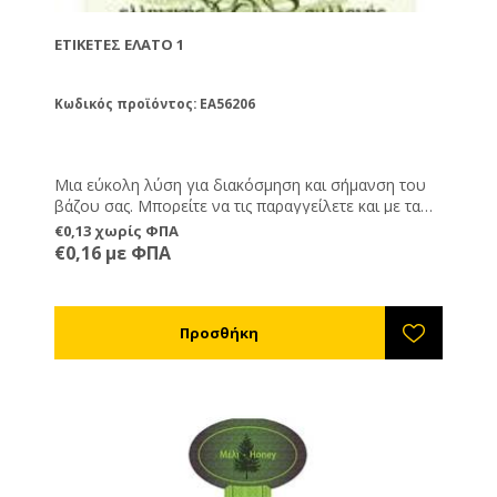
ΕΤΙΚΈΤΕΣ ΈΛΑΤΟ 1
Κωδικός προϊόντος: EA56206
Μια εύκολη λύση για διακόσμηση και σήμανση του
βάζου σας. Μπορείτε να τις παραγγείλετε και με τα
στοιχεία σας εκτυπωμένα, καθώς και ημερομηνία
€0,13 χωρίς ΦΠΑ
παραγωγής, λήξης και καθαρό βάρος.
€0,16 με ΦΠΑ