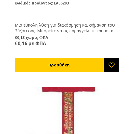
Κωδικός προϊόντος: EA56203
Μια εύκολη λύση για διακόσμηση και σήμανση του
βάζου σας. Μπορείτε να τις παραγγείλετε και με τα
στοιχεία σας εκτυπωμένα, καθώς και ημερομηνία
€0,13 χωρίς ΦΠΑ
παραγωγής, λήξης και καθαρό βάρος.
€0,16 με ΦΠΑ