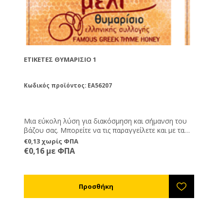
ΕΤΙΚΈΤΕΣ ΘΥΜΑΡΊΣΙΟ 1
Κωδικός προϊόντος: EA56207
Μια εύκολη λύση για διακόσμηση και σήμανση του
βάζου σας. Μπορείτε να τις παραγγείλετε και με τα
στοιχεία σας εκτυπωμένα, καθώς και ημερομηνία
€0,13 χωρίς ΦΠΑ
παραγωγής, λήξης και καθαρό βάρος.
€0,16 με ΦΠΑ