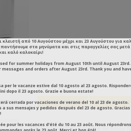
ι κλειστή από 10 Αυγούστου μέχρι και 23 Αυγούστου για κα
απαντήσουμε στα μηνύματα και στις παραγγελίες σας μετά τ
και καλό καλοκαίρι!
osed for summer holidays from August 10th until August 23rd.
r messages and orders after August 23rd. Thank you and hav
a per le vacanze estive dal 10 agosto al 23 agosto. Risponder
ni dopo il 23 agosto. Grazie e buona estate!
ΠΕΡΙΓΡΑΦΗ
ΑΞΙΟΛΟΓΉΣΕΙΣ
ΕΠΙΚΟΙΝΩΝΙΑ
rá cerrada por vacaciones de verano del 10 al 23 de agosto.
a sus mensajes y pedidos después del 23 de agosto. Gracias
!
0x50x150.
ée pour les vacances d'été du 10 au 23 août. Nous répondrons
Η υγρασία της αποξηραμένης γύρης θα πρέπει είναι 6% (τελείως ξε
mmandes après le 23 août. Merci et bon été!