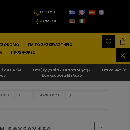
ΕΓΓΡΑΦΗ
ΣΎΝΔΕΣΗ
ΛΙΣΣΟΚΌΜΟ
ΓΙΑ ΤΟ ΣΥΣΚΕΥΑΣΤΉΡΙΟ
Α
ΠΡΟΣΦΟΡΈΣ
Πλαστικών
Επεξεργασία - Τυποποίηση -
Επικοινωνία
των
Συσκευασία Μελιού
 ΓΎΡΗΣ
ΞΥΡΑΝΣΗ ΓΎΡΗΣ
Ν 50Χ50Χ150