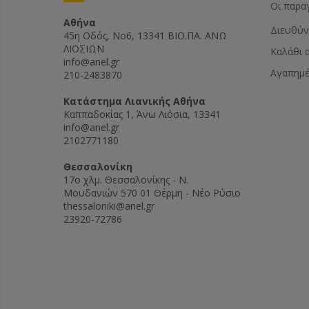
Οι παρα
Αθήνα
Διευθύν
45η Οδός, Νο6, 13341 ΒΙΟ.ΠΑ. ΑΝΩ
ΛΙΟΣΙΩΝ
Καλάθι 
info@anel.gr
Αγαπημ
210-2483870
Kατάστημα Λιανικής Αθήνα
Καππαδοκίας 1, Άνω Λιόσια, 13341
info@anel.gr
2102771180
Θεσσαλονίκη
17ο χλμ. Θεσσαλονίκης - Ν.
Μουδανιών 570 01 Θέρμη - Νέο Ρύσιο
thessaloniki@anel.gr
23920-72786