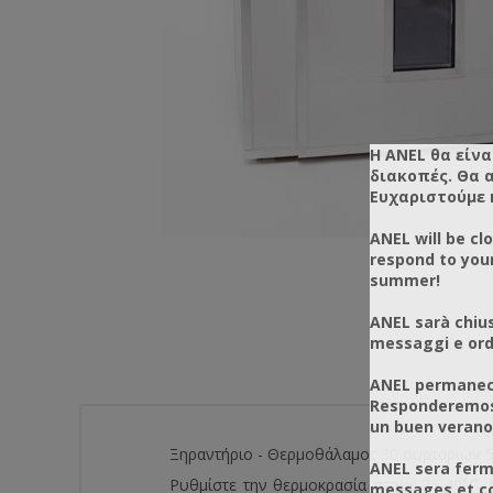
Η ANEL θα είνα
διακοπές. Θα 
Ευχαριστούμε 
ANEL will be cl
respond to you
summer!
ANEL sarà chius
messaggi e ordi
ANEL permanece
Responderemos 
un buen verano
Ξηραντήριο - Θερμοθάλαμος 30 συρταριών 5
ANEL sera ferm
Ρυθμίστε την θερμοκρασία στους 35-40°C. 
messages et co