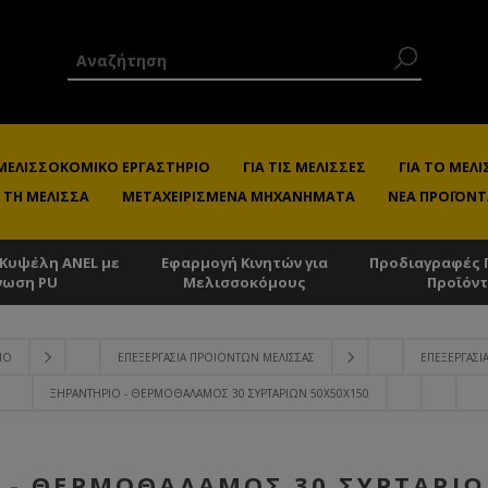
 ΜΕΛΙΣΣΟΚΟΜΙΚΌ ΕΡΓΑΣΤΉΡΙΟ
ΓΙΑ ΤΙΣ ΜΈΛΙΣΣΕΣ
ΓΙΑ ΤΟ ΜΕ
 ΤΗ ΜΈΛΙΣΣΑ
ΜΕΤΑΧΕΙΡΙΣΜΈΝΑ ΜΗΧΑΝΉΜΑΤΑ
ΝΈΑ ΠΡΟΪΌΝΤ
 Κυψέλη ANEL με
Εφαρμογή Κινητών για
Προδιαγραφές 
νωση PU
Μελισσοκόμους
Προϊόν
ΙΟ
ΕΠΕΞΕΡΓΑΣΊΑ ΠΡΟΙΌΝΤΩΝ ΜΈΛΙΣΣΑΣ
ΕΠΕΞΕΡΓΑΣΊΑ
ΞΗΡΑΝΤΉΡΙΟ - ΘΕΡΜΟΘΆΛΑΜΟΣ 30 ΣΥΡΤΑΡΙΩΝ 50Χ50Χ150
 - ΘΕΡΜΟΘΆΛΑΜΟΣ 30 ΣΥΡΤΑΡΙΩ