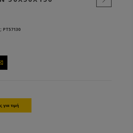
:
PT57130
 για τιμή