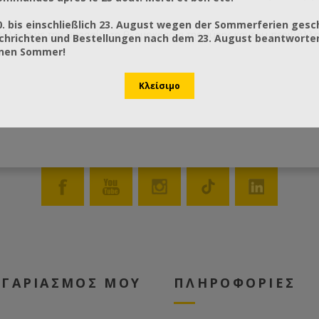
0. bis einschließlich 23. August wegen der Sommerferien gesc
ανάλογα με την υγρασία, τη θερμοκρασία της γύρης και του περιβάλλ
chrichten und Bestellungen nach dem 23. August beantworten
önen Sommer!
ΟΓΑΡΙΑΣΜΟΣ ΜΟΥ
ΠΛΗΡΟΦΟΡΙΕΣ