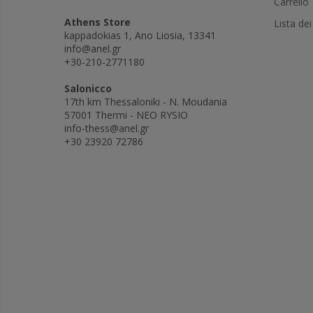
Carrello
Athens Store
Lista dei
kappadokias 1, Ano Liosia, 13341
info@anel.gr
+30-210-2771180
Salonicco
17th km Thessaloniki - N. Moudania
57001 Thermi - NEO RYSIO
info-thess@anel.gr
+30 23920 72786