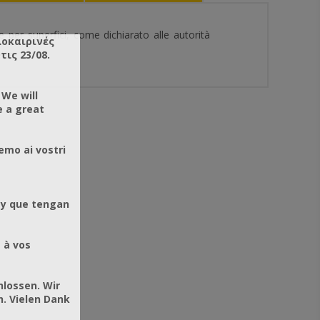
r superfici, come dichiarato alle autorità
λοκαιρινές
ις 23/08.
tta.
 We will
e a great
emo ai vostri
 y que tengan
 à vos
hlossen. Wir
. Vielen Dank