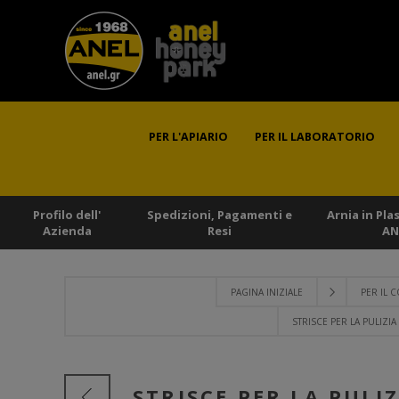
PER L'APIARIO
PER IL LABORATORIO
Profilo dell'
Spedizioni, Pagamenti e
Arnia in Pla
Azienda
Resi
AN
PAGINA INIZIALE
PER IL
STRISCE PER LA PULIZI
STRISCE PER LA PULI