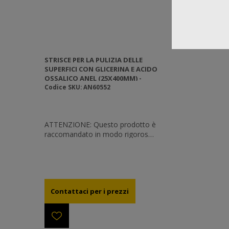
STRISCE PER LA PULIZIA DELLE
SUPERFICI CON GLICERINA E ACIDO
OSSALICO ANEL (25X400MM) -
CONFEZIONE DA 40 PEZZI
Codice SKU: AN60552
ATTENZIONE: Questo prodotto è
raccomandato in modo rigoroso
ed esclusivo solo per l’uso come
detergente per superfici, come
dichiarato alle autorità
competenti. Non è consigliato e
non deve essere utilizzato per
alcun altro scopo diverso da quelli
indicati sull’etichetta.