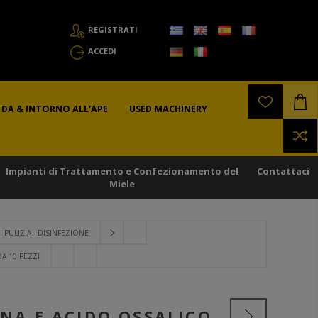
REGISTRATI
ACCEDI
DA & INTORNO ALL'APE
USED MACHINERY
Impianti di Trattamento e Confezionamento del
Contattaci
Miele
 PULIZIA - DISINFEZIONE
A 10 PEZZI
INA E ACIDO OSSALICO