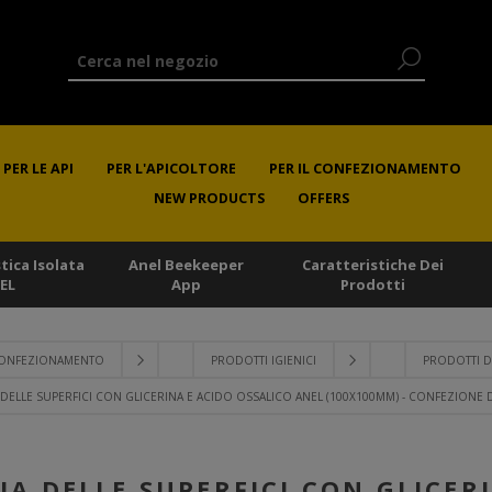
PER LE API
PER L'APICOLTORE
PER IL CONFEZIONAMENTO
NEW PRODUCTS
OFFERS
stica Isolata
Anel Beekeeper
Caratteristiche Dei
EL
App
Prodotti
 CONFEZIONAMENTO
PRODOTTI IGIENICI
PRODOTTI DI
A DELLE SUPERFICI CON GLICERINA E ACIDO OSSALICO ANEL (100X100MM) - CONFEZIONE D
ZIA DELLE SUPERFICI CON GLICER