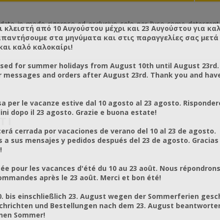
 in modo rigoroso ed esclusivo solo per l’uso come detergente pe
ι κλειστή από 10 Αυγούστου μέχρι και 23 Αυγούστου για κα
απαντήσουμε στα μηνύματα και στις παραγγελίες σας μετά τ
 utilizzato per alcun altro scopo diverso da quelli indicati sull’etiche
και καλό καλοκαίρι!
osed for summer holidays from August 10th until August 23rd.
r messages and orders after August 23rd. Thank you and hav
a per le vacanze estive dal 10 agosto al 23 agosto. Risponder
ni dopo il 23 agosto. Grazie e buona estate!
TI
rá cerrada por vacaciones de verano del 10 al 23 de agosto.
a sus mensajes y pedidos después del 23 de agosto. Gracias
!
ée pour les vacances d'été du 10 au 23 août. Nous répondrons
mmandes après le 23 août. Merci et bon été!
0. bis einschließlich 23. August wegen der Sommerferien gesc
chrichten und Bestellungen nach dem 23. August beantworten
önen Sommer!