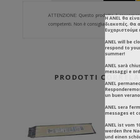
ATTENZIONE: Questo prodotto è raccomandato
Η ANEL θα είνα
διακοπές. Θα 
competenti. Non è consigliato e non deve essere
Ευχαριστούμε 
ANEL will be cl
respond to you
summer!
ANEL sarà chius
messaggi e ordi
PRODOTTI CORRELA
ANEL permanece
Responderemos 
un buen verano
ANEL sera ferm
messages et co
ANEL ist vom 1
werden Ihre Na
und einen sch