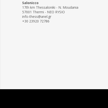
Salonicco
17th km Thessaloniki - N. Moudania
57001 Thermi - NEO RYSIO
info-thess@anel.gr
+30 23920 72786