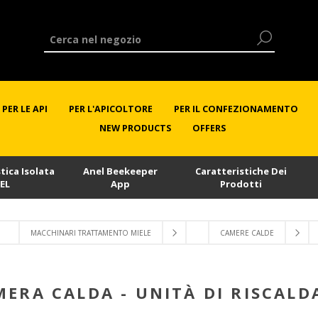
PER LE API
PER L'APICOLTORE
PER IL CONFEZIONAMENTO
NEW PRODUCTS
OFFERS
stica Isolata
Anel Beekeeper
Caratteristiche Dei
EL
App
Prodotti
MACCHINARI TRATTAMENTO MIELE
CAMERE CALDE
MERA CALDA - UNITÀ DI RISCAL