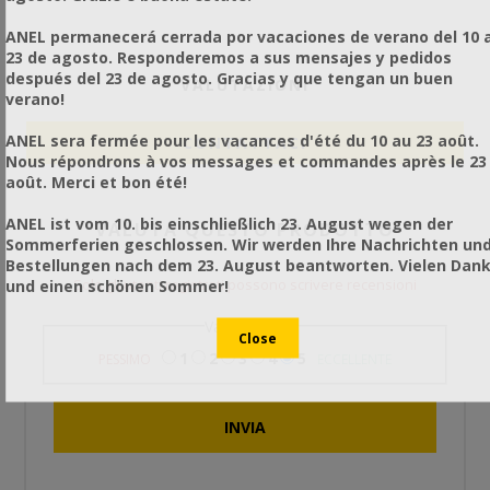
ANEL permanecerá cerrada por vacaciones de verano del 10 a
23 de agosto. Responderemos a sus mensajes y pedidos
después del 23 de agosto. Gracias y que tengan un buen
VALUTAZIONI
verano!
ANEL sera fermée pour les vacances d'été du 10 au 23 août.
CONTATTACI
Nous répondrons à vos messages et commandes après le 23
août. Merci et bon été!
ANEL ist vom 10. bis einschließlich 23. August wegen der
VALUTA QUESTO PRODOTTO
Sommerferien geschlossen. Wir werden Ihre Nachrichten un
Bestellungen nach dem 23. August beantworten. Vielen Dan
Solo gli utenti registrati possono scrivere recensioni
und einen schönen Sommer!
Valutazione
1
2
3
4
5
PESSIMO
ECCELLENTE