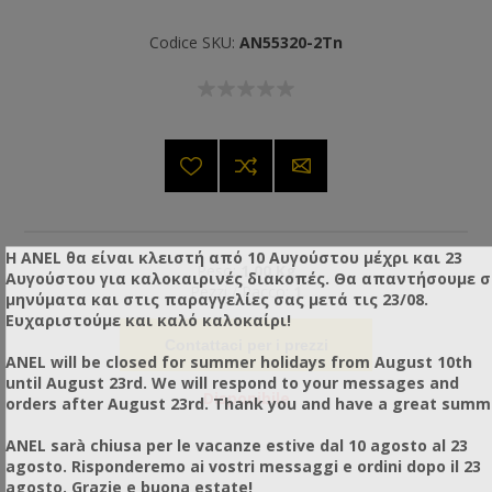
Codice SKU:
AN55320-2Tn
Η ANEL θα είναι κλειστή από 10 Αυγούστου μέχρι και 23
Peso:
1,00 Kg
Αυγούστου για καλοκαιρινές διακοπές. Θα απαντήσουμε 
Pezzi / Pacco:
1
μηνύματα και στις παραγγελίες σας μετά τις 23/08.
Ευχαριστούμε και καλό καλοκαίρι!
Contattaci per i prezzi
ANEL will be closed for summer holidays from August 10th
until August 23rd. We will respond to your messages and
Disponibile
orders after August 23rd. Thank you and have a great summ
ANEL sarà chiusa per le vacanze estive dal 10 agosto al 23
agosto. Risponderemo ai vostri messaggi e ordini dopo il 23
agosto. Grazie e buona estate!