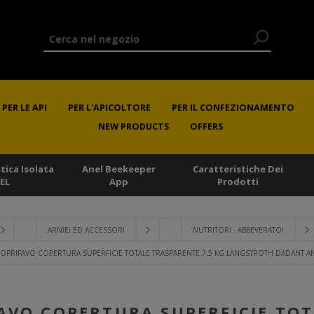
PER LE API
PER L'APICOLTORE
PER IL CONFEZIONAMENTO
NEW PRODUCTS
OFFERS
stica Isolata
Anel Beekeeper
Caratteristiche Dei
EL
App
Prodotti
ARNIEI ED ACCESSORI
NUTRITORI - ABBEVERATOI
OPRIFAVO COPERTURA SUPERFICIE TOTALE TRASPARENTE 7,5 KG LANGSTROTH DADANT A
AVO COPERTURA SUPERFICIE TOT