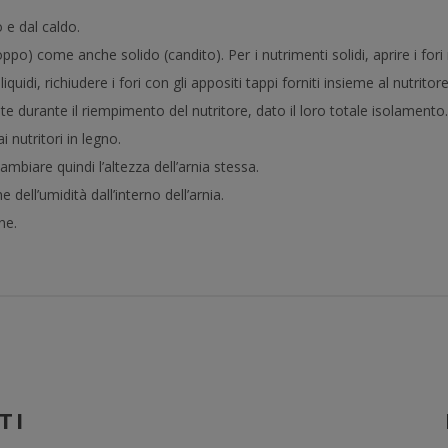
o e dal caldo.
po) come anche solido (candito). Per i nutrimenti solidi, aprire i fori 
quidi, richiudere i fori con gli appositi tappi forniti insieme al nutritore
 durante il riempimento del nutritore, dato il loro totale isolamento.
 nutritori in legno.
ambiare quindi l’altezza dell’arnia stessa.
e dell’umidità dall’interno dell’arnia.
ne.
TI