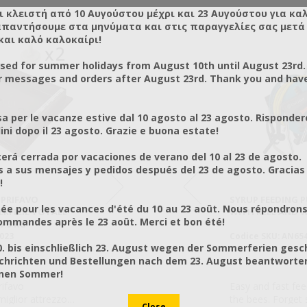
ι κλειστή από 10 Αυγούστου μέχρι και 23 Αυγούστου για κα
απαντήσουμε στα μηνύματα και στις παραγγελίες σας μετά τ
και καλό καλοκαίρι!
osed for summer holidays from August 10th until August 23rd.
r messages and orders after August 23rd. Thank you and hav
a per le vacanze estive dal 10 agosto al 23 agosto. Risponder
ni dopo il 23 agosto. Grazie e buona estate!
rá cerrada por vacaciones de verano del 10 al 23 de agosto.
a sus mensajes y pedidos después del 23 de agosto. Gracias
!
FONDO
OPRIFAVO
ARNIA ANEL A DUE PIANI A FONDO
NUTRITORE INGRESSO 1,8 KG
SYRUP FEEDING P
NUTRIT
ée pour les vacances d'été du 10 au 23 août. Nous répondrons
GSTROTH
RFICIE TOTALE
MOBILE VENTILATO LANGSTROTH
LANGSTROTH DADANT ANEL
WITH REEL AND 
LANGST
mmandes après le 23 août. Merci et bon été!
7,5 KG
SET
ADANT ANEL
023
Codice SKU: AN51620VV5ST
Codice SKU: AN30012ST
Codice SKU: AN65
Codice 
0. bis einschließlich 23. August wegen der Sommerferien gesc
chrichten und Bestellungen nach dem 23. August beantworten
önen Sommer!
ovvista
rifavo
Arnia in plastica ANEL, provvista
ANEL vi propone un nutritore in
Easy and fast fee
ANEL vi 
 miglior attrezzo
di uno strato di isolante in
plastica posizionabile all’ingresso
the bees. Forget 
plastica