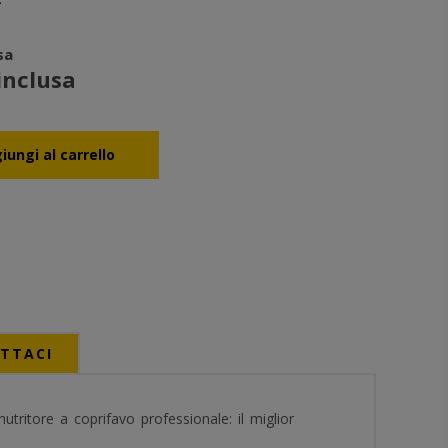
sa
inclusa
TTACI
nutritore a coprifavo professionale: il miglior