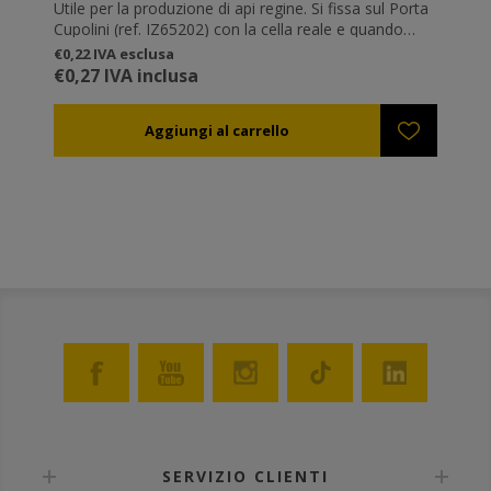
Utile per la produzione di api regine. Si fissa sul Porta
Cupolini (ref. IZ65202) con la cella reale e quando
questa viene chiusa dalle operaie può essere isolata
€0,22 IVA esclusa
chiudendo il tappo. Così, in un'arnia dove ci sono più
€0,27 IVA inclusa
di una cella reale non sussiste il pericolo che una
regina scappi ed uccida le altre.
SERVIZIO CLIENTI