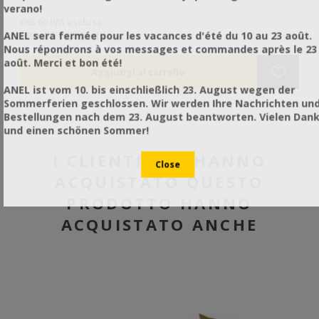
es
verano!
de
€65,00 IVA esclusa
€2
€80,60 IVA inclusa
€2
ANEL sera fermée pour les vacances d'été du 10 au 23 août.
Nous répondrons à vos messages et commandes après le 23
août. Merci et bon été!
ANEL ist vom 10. bis einschließlich 23. August wegen der
Sommerferien geschlossen. Wir werden Ihre Nachrichten un
Bestellungen nach dem 23. August beantworten. Vielen Dan
und einen schönen Sommer!
I CLIENTI CHE HANNO
ACQUISTATO QUESTO
PRODOTTO HANNO
ACQUISTATO ANCHE