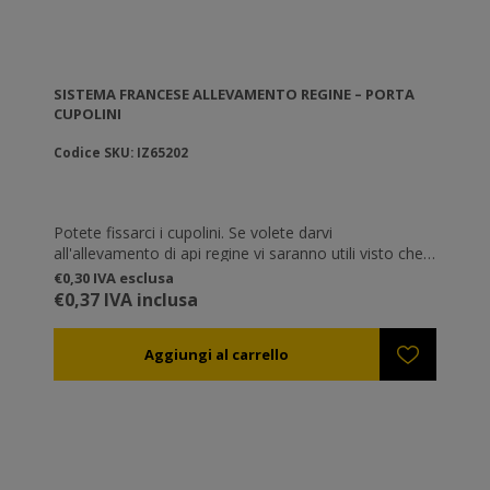
SISTEMA FRANCESE ALLEVAMENTO REGINE – PORTA
CUPOLINI
Codice SKU: IZ65202
Potete fissarci i cupolini. Se volete darvi
all'allevamento di api regine vi saranno utili visto che
si fissano sul Gioco delle Regine (ref. IZ65204).
€0,30 IVA esclusa
€0,37 IVA inclusa