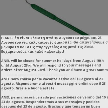
Η ANEL θα είναι κλειστή από 10 Αυγούστου μέχρι και 23
Αυγούστου για καλοκαιρινές διακοπές. Θα απαντήσουμε 
μηνύματα και στις παραγγελίες σας μετά τις 23/08.
Ευχαριστούμε και καλό καλοκαίρι!
ANEL will be closed for summer holidays from August 10th
until August 23rd. We will respond to your messages and
orders after August 23rd. Thank you and have a great summ
COGLILARVA CINESE PRO LEFT SWIENTY
CO
ANEL sarà chiusa per le vacanze estive dal 10 agosto al 23
agosto. Risponderemo ai vostri messaggi e ordini dopo il 23
agosto. Grazie e buona estate!
Codice SKU: SY6500L
Co
ANEL permanecerá cerrada por vacaciones de verano del 10 a
23 de agosto. Responderemos a sus mensajes y pedidos
Il classico coglilarva professionale per persone mancine.
Da
después del 23 de agosto. Gracias y que tengan un buen