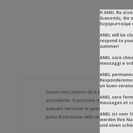
Η ANEL θα είνα
διακοπές. Θα 
Ευχαριστούμε 
ANEL will be cl
respond to you
summer!
ANEL sarà chius
messaggi e ordi
ANEL permanece
Responderemos 
un buen verano
Questo meccanismo dà la possibilità di separa
ANEL sera ferm
automatiche. Si posiziona sotto alle disoperco
messages et co
avanzare nel tunnel di spremitura, il quale con
ANEL ist vom 1
punto di estrazione della cera. Il loro funzio
werden Ihre Na
und einen sch