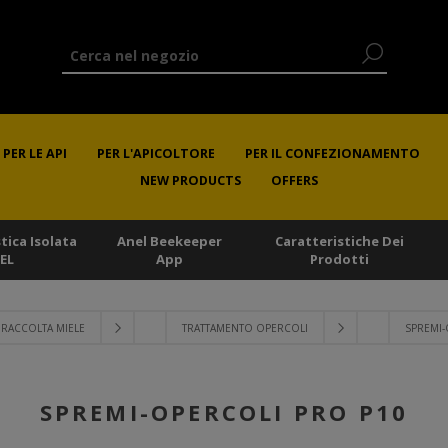
PER LE API
PER L'APICOLTORE
PER IL CONFEZIONAMENTO
NEW PRODUCTS
OFFERS
stica Isolata
Anel Beekeeper
Caratteristiche Dei
EL
App
Prodotti
RACCOLTA MIELE
TRATTAMENTO OPERCOLI
SPREMI-
SPREMI-OPERCOLI PRO P10