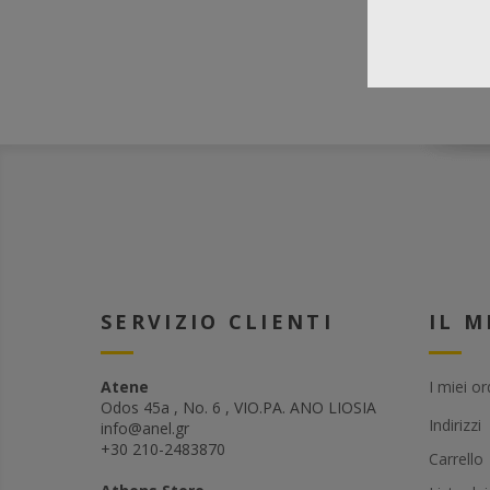
SERVIZIO CLIENTI
IL 
Atene
I miei or
Odos 45a , No. 6 , VIO.PA. ANO LIOSIA
Indirizzi
info@anel.gr
+30 210-2483870
Carrello