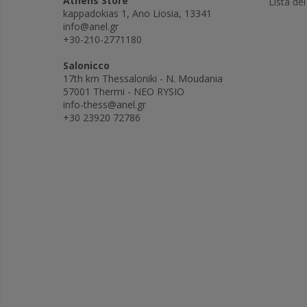
Athens Store
Lista dei
kappadokias 1, Ano Liosia, 13341
info@anel.gr
+30-210-2771180
Salonicco
17th km Thessaloniki - N. Moudania
57001 Thermi - NEO RYSIO
info-thess@anel.gr
+30 23920 72786