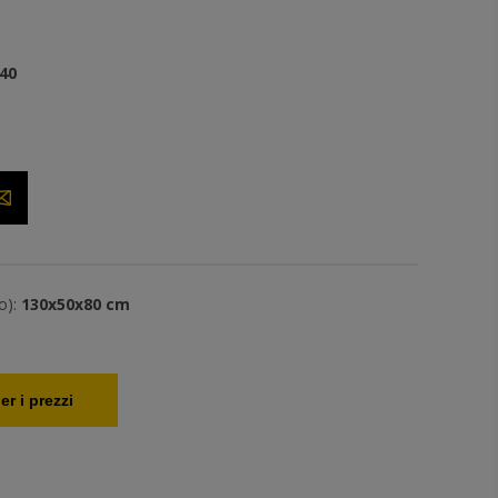
40
o):
130x50x80 cm
er i prezzi