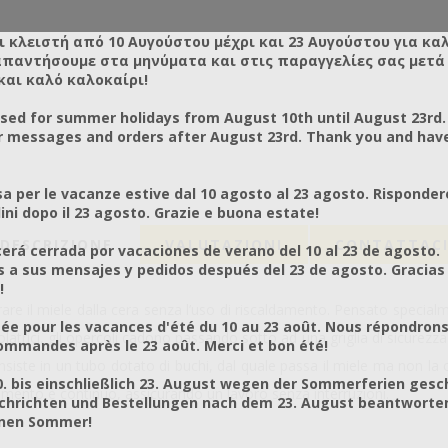
ι κλειστή από 10 Αυγούστου μέχρι και 23 Αυγούστου για κα
απαντήσουμε στα μηνύματα και στις παραγγελίες σας μετά τ
και καλό καλοκαίρι!
osed for summer holidays from August 10th until August 23rd.
r messages and orders after August 23rd. Thank you and hav
a per le vacanze estive dal 10 agosto al 23 agosto. Risponder
ni dopo il 23 agosto. Grazie e buona estate!
DESCRIZIONE
VALUTAZIONI
CONTATTAC
rá cerrada por vacaciones de verano del 10 al 23 de agosto.
a sus mensajes y pedidos después del 23 de agosto. Gracias
!
re il miele dalla cera senza l’uso di riscaldamento. Pensato specialm
ée pour les vacances d'été du 10 au 23 août. Nous répondrons
latrici, gli opercoli cadono passando sotto ad una griglia di sicurezza 
mmandes après le 23 août. Merci et bon été!
siste in un tubo dotato di buchi, dal quale passa il miele ma non la ce
0. bis einschließlich 23. August wegen der Sommerferien gesc
namento è continuo, assicurando un lavoro senza interruzioni.
chrichten und Bestellungen nach dem 23. August beantworten
önen Sommer!