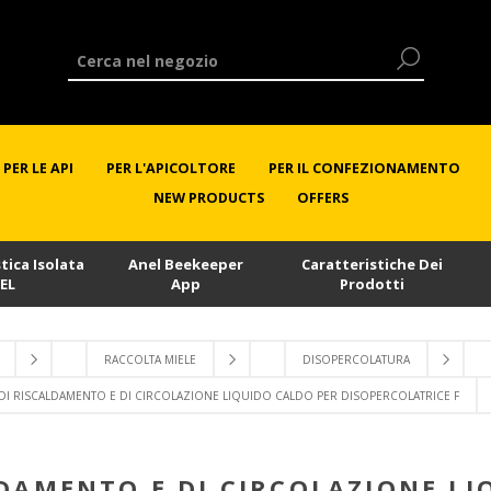
PER LE API
PER L'APICOLTORE
PER IL CONFEZIONAMENTO
NEW PRODUCTS
OFFERS
stica Isolata
Anel Beekeeper
Caratteristiche Dei
EL
App
Prodotti
RACCOLTA MIELE
DISOPERCOLATURA
 DI RISCALDAMENTO E DI CIRCOLAZIONE LIQUIDO CALDO PER DISOPERCOLATRICE F
LDAMENTO E DI CIRCOLAZIONE LI