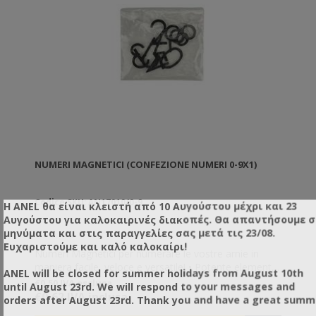
NUMERI MAGNETICI (CONFEZIONE NUMERI 0-9X1)
Codice SKU: AN17010/0-9
Η ANEL θα είναι κλειστή από 10 Αυγούστου μέχρι και 23
Αυγούστου για καλοκαιρινές διακοπές. Θα απαντήσουμε 
μηνύματα και στις παραγγελίες σας μετά τις 23/08.
Ευχαριστούμε και καλό καλοκαίρι!
Numeri Magnetici per numerare le vostre arnie in
maniera facile, veloce e versatile! • Potente elemento
ANEL will be closed for summer holidays from August 10th
magnetico incorporato
€0,50 IVA esclusa
until August 23rd. We will respond to your messages and
€0,62 IVA inclusa
orders after August 23rd. Thank you and have a great summ