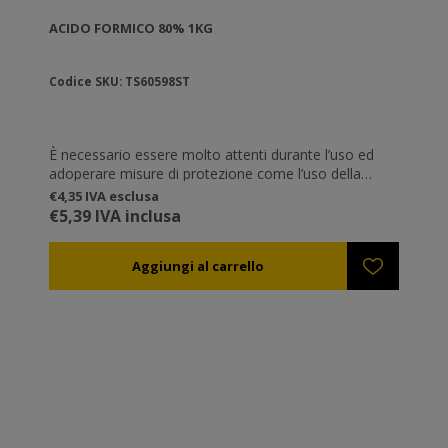
ACIDO FORMICO 80% 1KG
Codice SKU: TS60598ST
È necessario essere molto attenti durante l’uso ed
adoperare misure di protezione come l’uso della
maschera full face e dei guanti.
€4,35 IVA esclusa
€5,39 IVA inclusa