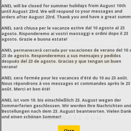
VALUTA QUESTO PRODOTTO
ANEL will be closed for summer holidays from August 10th
until August 23rd. We will respond to your messages and
orders after August 23rd. Thank you and have a great summ
Solo gli utenti registrati possono scrivere recensioni
ANEL sarà chiusa per le vacanze estive dal 10 agosto al 23
Valutazione
agosto. Risponderemo ai vostri messaggi e ordini dopo il 23
agosto. Grazie e buona estate!
1
2
3
4
5
PESSIMO
ECCELLENTE
ANEL permanecerá cerrada por vacaciones de verano del 10 a
23 de agosto. Responderemos a sus mensajes y pedidos
después del 23 de agosto. Gracias y que tengan un buen
verano!
ANEL sera fermée pour les vacances d'été du 10 au 23 août.
Nous répondrons à vos messages et commandes après le 23
août. Merci et bon été!
ANEL ist vom 10. bis einschließlich 23. August wegen der
Sommerferien geschlossen. Wir werden Ihre Nachrichten un
Bestellungen nach dem 23. August beantworten. Vielen Dan
DA ABBINARE CON
und einen schönen Sommer!