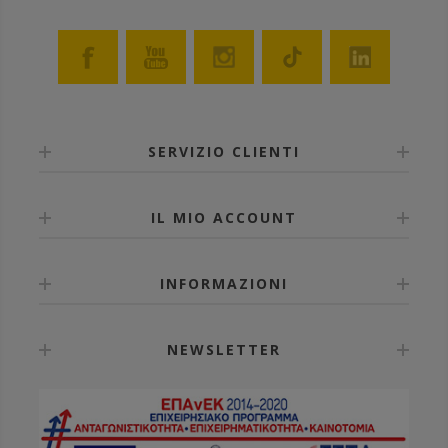
• Non necessita di alcuna manutenzione.
• Incomparabile resistenza agli urti e al peso (>500kg).
• Sorprendentemente resistente ma anche leggero.
• Non si deforma, non marcisce e non assorbe acqua.
• Il materiale a contatto con le api è adatto agli
alimenti.
• Con 4 punti per il posizionamento di ganci
(regolabili o a molla): avanti, dietro e sui lati.
• Marchio a fuoco applicabile con estrema facilità ed
SERVIZIO CLIENTI
impossibile da contraffare.
• Forate pure il piano ovunque credete e applicate
tappi di entrata o di aereazione sui lati.
IL MIO ACCOUNT
Disponibile in cinque colori: blu, verde, giallo, grigio e
bianco.
INFORMAZIONI
NEWSLETTER