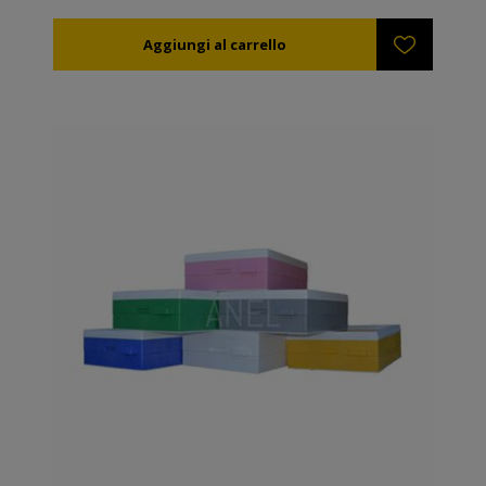
non si allenta e non perde la forma. Nell’estrattore di
miele potete utilizzare velocità maggiori senza
rischiare di portare danno al telaino o il foglio cereo.
Particolarmente utile per mieli ad alta viscosità, come
quello di abete e quello di abete del monte Mainalo –
Vaniglia.
Tutti i telaini in plastica ANEL sono disponibili cerati o
non cerati. Se desiderate cerarli personalmente,
potete immergerli in un bagno di cera sciolta di 60-
70ºC oppure cerarli con l’aiuto di un rullo che
immergerete nella cera sciolta.
Consiglio: I telaini ANEL si disinfettano in una
soluzione di potassa caustica 5% a temperatura 80ºC.