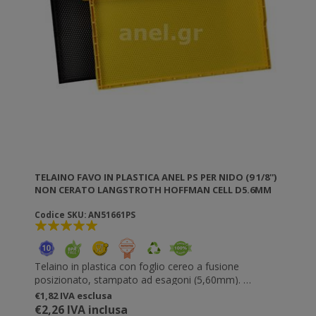
TELAINO FAVO IN PLASTICA ANEL PS PER NIDO (9 1/8'')
NON CERATO LANGSTROTH HOFFMAN CELL D5.6MM
Codice SKU: AN51661PS
Telaino in plastica con foglio cereo a fusione
posizionato, stampato ad esagoni (5,60mm).
Non necessita rivetti, filo di ferro o foglio cereo. Non
€1,82 IVA esclusa
viene attaccato dalla tarma della cera. Non si schioda,
€2,26 IVA inclusa