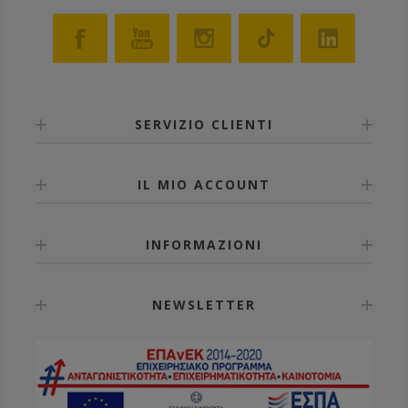
• Non vengono ossidati né dall’ acido lattico né da
quello formico.
• Si fissano con l’uso di una semplice chiodatrice su un
telaio in legno (disponibili anche già montati su telaio
in legno).
• Se sporchi di propoli si puliscono con facilità con
acqua calda o con potassa caustica.
SERVIZIO CLIENTI
• Si possono usare sia nelle arnie in legno che in
quelle in plastica.
Costruito in plastica per alimenti.
IL MIO ACCOUNT
• Disponibili anche compresi di telaino di
decongestione dotato di porticina che permette
l’aggiunta di un secondo escludiregina, per poter
mettere due regine nella stessa arnia.
INFORMAZIONI
NEWSLETTER