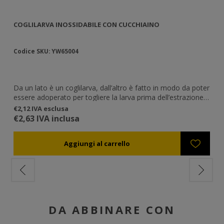
COGLILARVA INOSSIDABILE CON CUCCHIAINO
CO
Codice SKU: YW65004
Co
Da un lato è un coglilarva, dall’altro è fatto in modo da poter
Un
essere adoperato per togliere la larva prima dell’estrazione
es
della pappa reale.
di
€2,12 IVA esclusa
€0
pe
€2,63 IVA inclusa
€0
DA ABBINARE CON