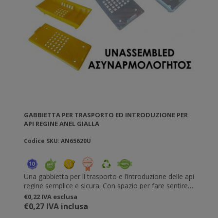
GABBIETTA PER TRASPORTO ED INTRODUZIONE PER
API REGINE ANEL GIALLA
Codice SKU: AN65620U
Una gabbietta per il trasporto e l’introduzione delle api
regine semplice e sicura. Con spazio per fare sentire
la regina in sicurezza e velocità di rilascio regolata. Si
€0,22 IVA esclusa
incastrano una sopra all’altra per un trasporto in
€0,27 IVA inclusa
sicurezza. Durante l’introduzione potete appenderle