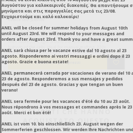
A
MAGNIFIER FOR GRAFTING WITH LAMP 220V
VI
Αυγούστου για καλοκαιρινές διακοπές. Θα απαντήσουμε 
RA
μηνύματα και στις παραγγελίες σας μετά τις 23/08.
Ευχαριστούμε και καλό καλοκαίρι!
Codice SKU: JL65100
Co
ANEL will be closed for summer holidays from August 10th
until August 23rd. We will respond to your messages and
orders after August 23rd. Thank you and have a great summ
 di
With fluorescent light around the lens to better see the
Do
bottom of the cells. Ideal for manual grafting. 220V.
il
ANEL sarà chiusa per le vacanze estive dal 10 agosto al 23
in
€1
agosto. Risponderemo ai vostri messaggi e ordini dopo il 23
• 
€1
agosto. Grazie e buona estate!
• 
• 
ANEL permanecerá cerrada por vacaciones de verano del 10 a
il
co
23 de agosto. Responderemos a sus mensajes y pedidos
ri
después del 23 de agosto. Gracias y que tengan un buen
api
• 
verano!
re
• 
ANEL sera fermée pour les vacances d'été du 10 au 23 août.
• 
Nous répondrons à vos messages et commandes après le 23
• 
I CLIENTI CHE HANNO
août. Merci et bon été!
ACQUISTATO QUESTO
ANEL ist vom 10. bis einschließlich 23. August wegen der
PRODOTTO HANNO
Sommerferien geschlossen. Wir werden Ihre Nachrichten un