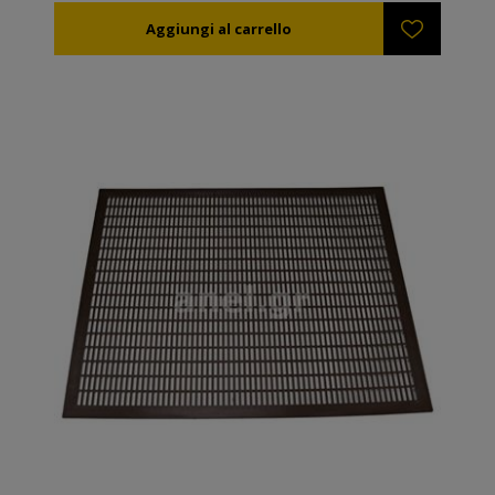
tra i telaini oppure inchiodarle su un telaino tramite gli
appositi piedini.