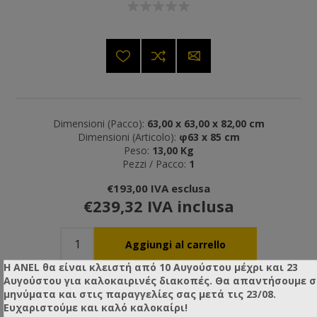
Dimensioni (Pacco):
63,00 x 63,00 x 82,00 cm
Dimensioni (Articolo):
φ63 x 85 cm
Peso:
13,00 Kg
Pezzi / Pacco:
1
€193,00 IVA esclusa
€239,32 IVA inclusa
Η ANEL θα είναι κλειστή από 10 Αυγούστου μέχρι και 23
Αυγούστου για καλοκαιρινές διακοπές. Θα απαντήσουμε 
μηνύματα και στις παραγγελίες σας μετά τις 23/08.
Ευχαριστούμε και καλό καλοκαίρι!