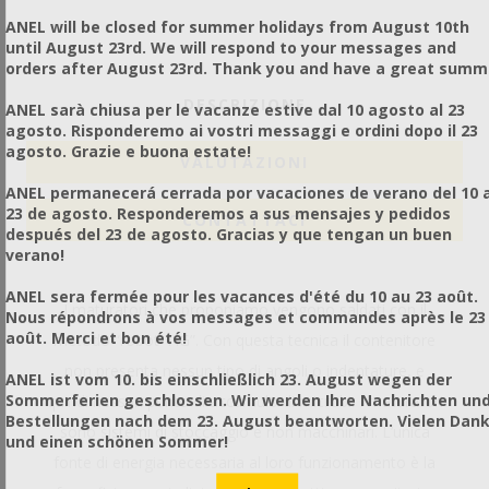
ANEL will be closed for summer holidays from August 10th
until August 23rd. We will respond to your messages and
orders after August 23rd. Thank you and have a great summ
DESCRIZIONE
ANEL sarà chiusa per le vacanze estive dal 10 agosto al 23
agosto. Risponderemo ai vostri messaggi e ordini dopo il 23
agosto. Grazie e buona estate!
VALUTAZIONI
ANEL permanecerá cerrada por vacaciones de verano del 10 a
23 de agosto. Responderemos a sus mensajes y pedidos
CONTATTACI
después del 23 de agosto. Gracias y que tengan un buen
verano!
ANEL sera fermée pour les vacances d'été du 10 au 23 août.
I maturatori che proponiamo vengono saldati con il
Nous répondrons à vos messages et commandes après le 23
août. Merci et bon été!
metodo “robot-TIG”. Con questa tecnica il contenitore
non presenta nessun tipo di angoli o indentature, e
ANEL ist vom 10. bis einschließlich 23. August wegen der
Sommerferien geschlossen. Wir werden Ihre Nachrichten un
quindi nessun punto di accumulo di microbi. I maturatori
Bestellungen nach dem 23. August beantworten. Vielen Dan
sono sistemi di stoccaggio e non macchinari. L’unica
und einen schönen Sommer!
fonte di energia necessaria al loro funzionamento è la