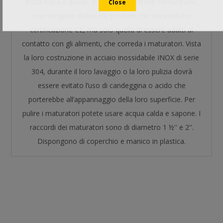
forza fisica e quindi, in base alle direttive comunitarie,
non vengono inclusi nei prodotti che necessitano
certificazione CE, ma solo quella di essere adatti al
contatto con gli alimenti, che correda i maturatori. Vista
la loro costruzione in acciaio inossidabile INOX di serie
304, durante il loro lavaggio o la loro pulizia dovrà
essere evitato l’uso di candeggina o acido che
porterebbe all’appannaggio della loro superficie. Per
pulire i maturatori potete usare acqua calda e sapone. I
raccordi dei maturatori sono di diametro 1 ½'' e 2''.
Dispongono di coperchio e manico in plastica.