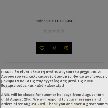
Codice SKU:
TCT60049H
Dimensioni (Articolo):
150,00x50,00x25,00 cm
Η ANEL θα είναι κλειστή από 10 Αυγούστου μέχρι και 23
Peso:
30,00 Kg
Αυγούστου για καλοκαιρινές διακοπές. Θα απαντήσουμε 
Pezzi / Pacco:
1
μηνύματα και στις παραγγελίες σας μετά τις 23/08.
Ευχαριστούμε και καλό καλοκαίρι!
€1224,00 IVA esclusa
€1517,76 IVA inclusa
ANEL will be closed for summer holidays from August 10th
until August 23rd. We will respond to your messages and
orders after August 23rd. Thank you and have a great summ