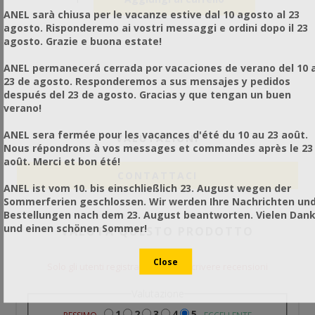
ANEL sarà chiusa per le vacanze estive dal 10 agosto al 23
agosto. Risponderemo ai vostri messaggi e ordini dopo il 23
agosto. Grazie e buona estate!
ANEL permanecerá cerrada por vacaciones de verano del 10 a
23 de agosto. Responderemos a sus mensajes y pedidos
después del 23 de agosto. Gracias y que tengan un buen
verano!
ANEL sera fermée pour les vacances d'été du 10 au 23 août.
VALUTAZIONI
Nous répondrons à vos messages et commandes après le 23
août. Merci et bon été!
CONTATTACI
ANEL ist vom 10. bis einschließlich 23. August wegen der
Sommerferien geschlossen. Wir werden Ihre Nachrichten un
Bestellungen nach dem 23. August beantworten. Vielen Dan
und einen schönen Sommer!
VALUTA QUESTO PRODOTTO
Solo gli utenti registrati possono scrivere recensioni
Valutazione
1
2
3
4
5