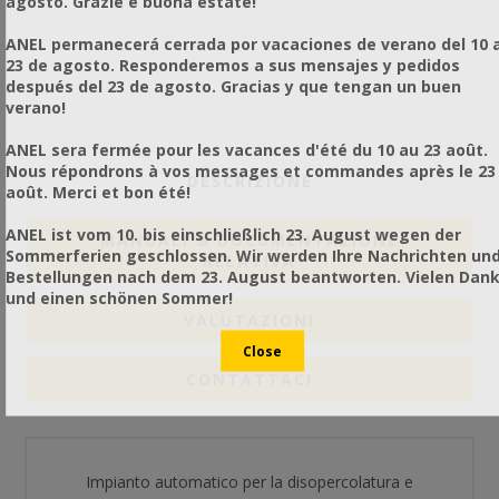
agosto. Grazie e buona estate!
ANEL permanecerá cerrada por vacaciones de verano del 10 a
23 de agosto. Responderemos a sus mensajes y pedidos
después del 23 de agosto. Gracias y que tengan un buen
verano!
ANEL sera fermée pour les vacances d'été du 10 au 23 août.
Nous répondrons à vos messages et commandes après le 23
DESCRIZIONE
août. Merci et bon été!
ANEL ist vom 10. bis einschließlich 23. August wegen der
MANUALI & DOCUMENTAZIONE
Sommerferien geschlossen. Wir werden Ihre Nachrichten un
RELATIVA
Bestellungen nach dem 23. August beantworten. Vielen Dan
und einen schönen Sommer!
VALUTAZIONI
CONTATTACI
Impianto automatico per la disopercolatura e