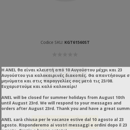
Codice SKU:
KGT61560ST
Η ANEL θα είναι κλειστή από 10 Αυγούστου μέχρι και 23
Αυγούστου για καλοκαιρινές διακοπές. Θα απαντήσουμε 
μηνύματα και στις παραγγελίες σας μετά τις 23/08.
Ευχαριστούμε και καλό καλοκαίρι!
ANEL will be closed for summer holidays from August 10th
until August 23rd. We will respond to your messages and
Peso:
1,00 Kg
orders after August 23rd. Thank you and have a great summ
Pezzi / Pacco:
1
ANEL sarà chiusa per le vacanze estive dal 10 agosto al 23
Contattaci per i prezzi
agosto. Risponderemo ai vostri messaggi e ordini dopo il 23