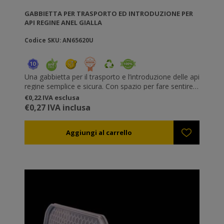
GABBIETTA PER TRASPORTO ED INTRODUZIONE PER
API REGINE ANEL GIALLA
Codice SKU: AN65620U
Una gabbietta per il trasporto e l’introduzione delle api
regine semplice e sicura. Con spazio per fare sentire
la regina in sicurezza e velocità di rilascio regolata. Si
€0,22 IVA esclusa
incastrano una sopra all’altra per un trasporto in
€0,27 IVA inclusa
sicurezza. Durante l’introduzione potete appenderle
tra i telaini oppure inchiodarle su un telaino tramite gli
appositi piedini.