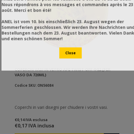
Nous répondrons à vos messages et commandes après le 23
août. Merci et bon été!
ANEL ist vom 10. bis einschließlich 23. August wegen der
Sommerferien geschlossen. Wir werden Ihre Nachrichten un
Bestellungen nach dem 23. August beantworten. Vielen Dan
und einen schönen Sommer!
COPERCHI VASI IN VETRO APE TWIST OFF Φ82 (PER
VASO DA 720ML)
Codice SKU: ON56084
Coperchi in vari disegni per chiudere i vostri vasi.
€0,14 IVA esclusa
€0,17 IVA inclusa