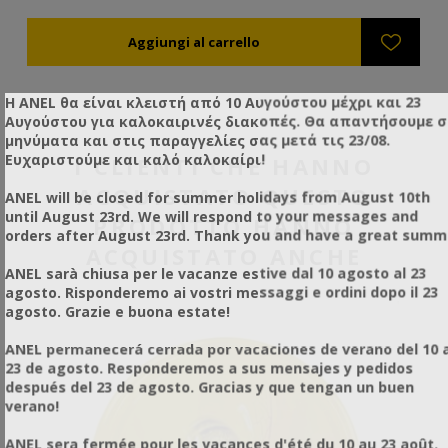
Η ANEL θα είναι κλειστή από 10 Αυγούστου μέχρι και 23
Αυγούστου για καλοκαιρινές διακοπές. Θα απαντήσουμε 
μηνύματα και στις παραγγελίες σας μετά τις 23/08.
Ευχαριστούμε και καλό καλοκαίρι!
I CLIENTI CHE HANNO
ACQUISTATO QUESTO
ANEL will be closed for summer holidays from August 10th
until August 23rd. We will respond to your messages and
PRODOTTO HANNO
orders after August 23rd. Thank you and have a great summ
ACQUISTATO ANCHE
ANEL sarà chiusa per le vacanze estive dal 10 agosto al 23
agosto. Risponderemo ai vostri messaggi e ordini dopo il 23
agosto. Grazie e buona estate!
ANEL permanecerá cerrada por vacaciones de verano del 10 a
23 de agosto. Responderemos a sus mensajes y pedidos
después del 23 de agosto. Gracias y que tengan un buen
verano!
ANEL sera fermée pour les vacances d'été du 10 au 23 août.