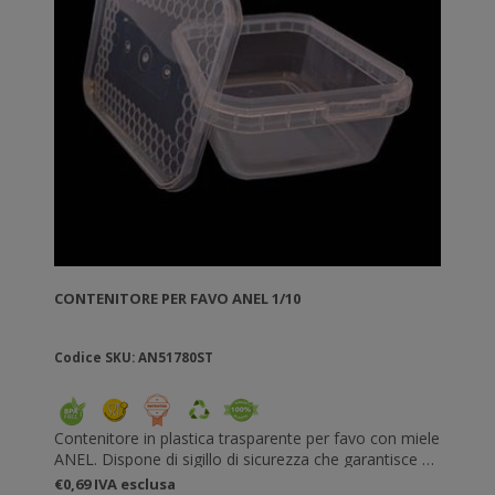
CONTENITORE PER FAVO ANEL 1/10
Codice SKU: AN51780ST
Contenitore in plastica trasparente per favo con miele
ANEL. Dispone di sigillo di sicurezza che garantisce al
cliente la genuinità del prodotto. Può contenere 1/10
€0,69 IVA esclusa