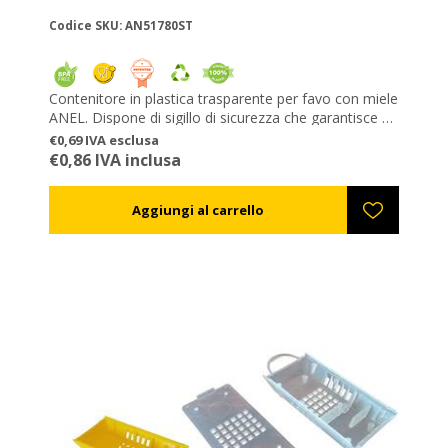
Codice SKU: AN51780ST
Contenitore in plastica trasparente per favo con miele
ANEL. Dispone di sigillo di sicurezza che garantisce al
cliente la genuinità del prodotto. Può contenere 1/10
€0,69 IVA esclusa
del favo dei vostri telaini Langstroth. Per grossi ordini
€0,86 IVA inclusa
potete richiedere la stampa del vostro marchio sul
coperchio. Costruito in plastica per alimenti.