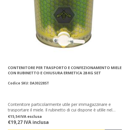
CONTENITORE PER TRASPORTO E CONFEZIONAMENTO MIELE
CON RUBINETTO E CHIUSURA ERMETICA 28 KG SET
Codice SKU: DA30228ST
Contenitore particolarmente utile per immagazzinare e
trasportare il miele. Il rubinetto di cui dispone è utlile nel
caso vogliate travasare il vostro miele dal contenitore a dei
€15,54 IVA esclusa
vasetti di capienza minore.
€19,27 IVA inclusa