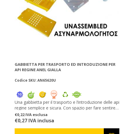
GABBIETTA PER TRASPORTO ED INTRODUZIONE PER
API REGINE ANEL GIALLA
Codice SKU: AN65620U
Una gabbietta per il trasporto e l’introduzione delle api
regine semplice e sicura. Con spazio per fare sentire
la regina in sicurezza e velocità di rilascio regolata. Si
€0,22 IVA esclusa
incastrano una sopra all’altra per un trasporto in
€0,27 IVA inclusa
sicurezza. Durante l’introduzione potete appenderle
tra i telaini oppure inchiodarle su un telaino tramite gli