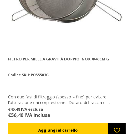
FILTRO PER MIELE A GRAVITÀ DOPPIO ΙΝΟΧ Φ40CM G
FI
Codice SKU: PO55503G
Co
.
Con due fasi di filtraggio (spesso – fine) per evitare
Fi
l’otturazione dai corpi estranei. Dotato di braccia di
sostegno regolabili per adattarsi sopra ai contenitori di
€45,48 IVA esclusa
€5
miele.
€56,40 IVA inclusa
€6