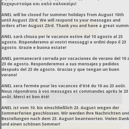
Peso:
1,00 Kg
Ευχαριστούμε και καλό καλοκαίρι!
Pezzi / Paletta:
1
Pezzi / Pacco:
1
ANEL will be closed for summer holidays from August 10th
until August 23rd. We will respond to your messages and
orders after August 23rd. Thank you and have a great summ
Contattaci per i prezzi
ANEL sarà chiusa per le vacanze estive dal 10 agosto al 23
agosto. Risponderemo ai vostri messaggi e ordini dopo il 23
agosto. Grazie e buona estate!
ANEL permanecerá cerrada por vacaciones de verano del 10 a
23 de agosto. Responderemos a sus mensajes y pedidos
después del 23 de agosto. Gracias y que tengan un buen
verano!
DESCRIZIONE
ANEL sera fermée pour les vacances d'été du 10 au 23 août.
Nous répondrons à vos messages et commandes après le 23
août. Merci et bon été!
VIDEO
ANEL ist vom 10. bis einschließlich 23. August wegen der
Sommerferien geschlossen. Wir werden Ihre Nachrichten un
VALUTAZIONI
Bestellungen nach dem 23. August beantworten. Vielen Dan
und einen schönen Sommer!
CONTATTACI