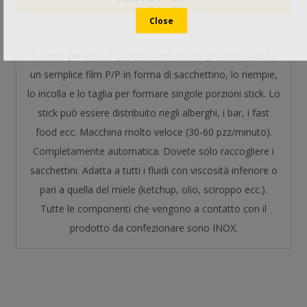
Il modo perfetto di promuovere i vostri prodotti. Adatta
un semplice film P/P in forma di sacchettino, lo riempie,
lo incolla e lo taglia per formare singole porzioni stick. Lo
stick può essere distribuito negli alberghi, i bar, i fast
food ecc. Macchina molto veloce (30-60 pzz/minuto).
Completamente automatica. Dovete solo raccogliere i
sacchettini. Adatta a tutti i fluidi con viscosità inferiore o
pari a quella del miele (ketchup, olio, sciroppo ecc.).
Tutte le componenti che vengono a contatto con il
prodotto da confezionare sono INOX.