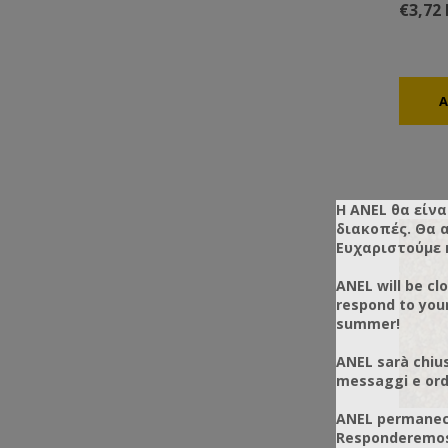
€3,72 
Η ANEL θα είνα
διακοπές. Θα 
Ευχαριστούμε 
ANEL will be cl
respond to you
summer!
ANEL sarà chius
messaggi e ordi
ANEL permanece
Responderemos 