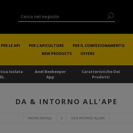
PER LE API
PER L'APICOLTORE
PER IL CONFEZIONAMENTO
NEW PRODUCTS
OFFERS
stica Isolata
Anel Beekeeper
Caratteristiche Dei
EL
App
Prodotti
DA & INTORNO ALL'APE
PAGINA INIZIALE
DA & INTORNO ALL'APE