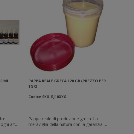
10 ML
PAPPA REALE GRECA 120 GR (PREZZO PER
1GR)
Codice SKU: RJ10XXX
tre
Pappa reale di produzione greca. La
 ogni altro
meraviglia della natura con la garanzia di
ANEL. I nostri collaboratori, oltre ad