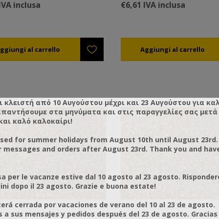
IVA inclusa
€6,61 IVA inclusa
ι κλειστή από 10 Αυγούστου μέχρι και 23 Αυγούστου για κα
απαντήσουμε στα μηνύματα και στις παραγγελίες σας μετά τ
και καλό καλοκαίρι!
osed for summer holidays from August 10th until August 23rd.
r messages and orders after August 23rd. Thank you and hav
a per le vacanze estive dal 10 agosto al 23 agosto. Risponder
ni dopo il 23 agosto. Grazie e buona estate!
rá cerrada por vacaciones de verano del 10 al 23 de agosto.
a sus mensajes y pedidos después del 23 de agosto. Gracias