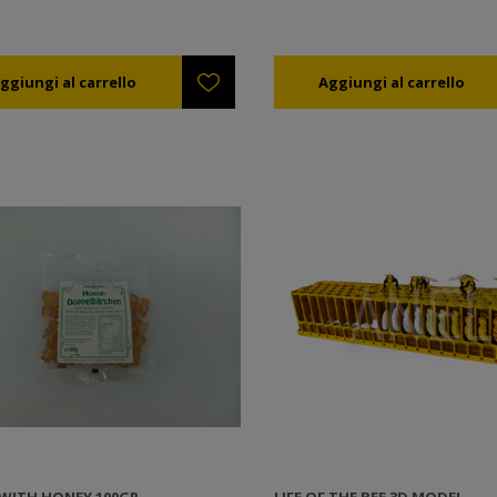
S WITH HONEY 100GR
LIFE OF THE BEE 3D MODEL