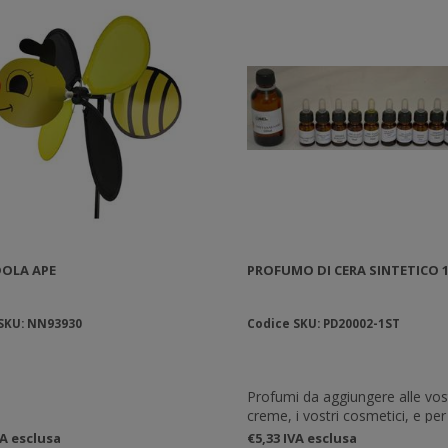
OLA APE
PROFUMO DI CERA SINTETICO 
SKU: NN93930
Codice SKU: PD20002-1ST
Profumi da aggiungere alle vos
creme, i vostri cosmetici, e per
uso desideriate farne.
VA esclusa
€5,33 IVA esclusa