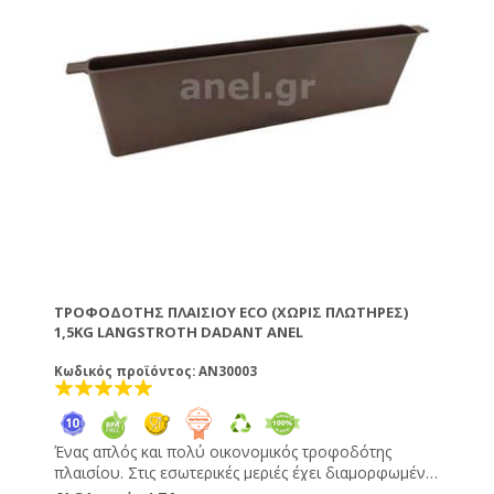
μας είναι σύμφωνη με τις προδιαγραφές της ΕΕ για τη
βιολογική μέθοδο της αγροτικής παραγωγής
(2092/91). ΤΙP: Για τη μικρή κίτρινη σφήκα η
πορτοκαλάδα είναι ένα καλό ελκυστικό.
ΤΡΟΦΟΔΌΤΗΣ ΠΛΑΙΣΊΟΥ ECO (ΧΩΡΙΣ ΠΛΩΤΗΡΕΣ)
1,5KG LANGSTROTH DADANT ANEL
Κωδικός προϊόντος: AN30003
Ένας απλός και πολύ οικονομικός τροφοδότης
πλαισίου. Στις εσωτερικές μεριές έχει διαμορφωμένα
σκαλοπάτια, αλλά συνίσταται να χρησιμοποιείτε