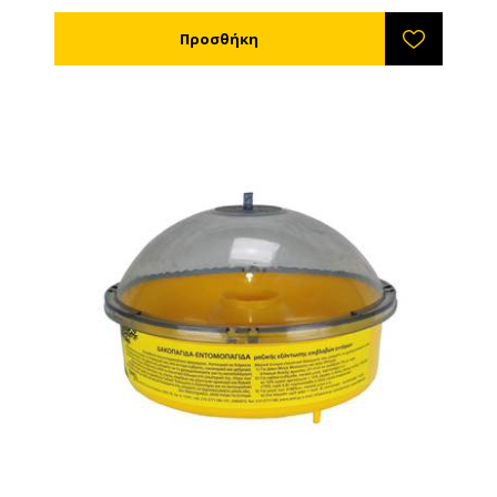
ΠΡΟΣΟΧΗ όμως να μη μπαίνει στην κατάψυξη γιατί
όντας πιο μαλακή αν σκληρύνει στην κατάψυξη και
πιεστεί μπορεί να σπάσει.
Φέρει οπές τις οποίες μπορείτε να ανοίξετε αν θέλετε
να τοποθετήσετε από επάνω στερεή τροφή
(ζαχαροζύμαρο, βανίλια κλπ) ώστε και να συλλέγουν
οι μέλισσες πρόπολη και να τροφοδετείτε το σμήνος
κανονικά. Τα τοιχώματα των οπών κρατάν επίσης το
κέντρο της σήτας ψηλά ώστε να μη λυγίζει από το
βάρος στο κέντρο. Έτσι οι μέλλισες μπορούν να
γεμίσουν όλη την σήτα ομοιόμορφα.
Η πρόπολη είναι ένα ανερχόμενο προϊόν με πολύ
καλή τιμή το οποίο μπορεί να συνεισφέρει στο
εισόδημά σας χωρίς να απαιτείται ιδιαίτερος κόπος ή
χρόνος. Οι σίτες συλλογής πρόπολης τοποθετούνται
πάνω στο τελευταίο πάτωμα και κάτω από το καπάκι.
Θα πρέπει να υπάρχει κενό πάνω από τη σήτα
συλλογής πρόπολης για να δημιουργείται ρεύμα
αέρα, το οποίο οι μέλισσες προσπαθούν να
σταματήσουν βάζοντας πρόπολη στη σίτα. Για να
διατηρήσετε την απόσταση μπορείτε να
χρησιμοποιήσετε τους δύο ενσωματωμένους
αποστάτες στο πλάι της σίτας οι οποίοι διπλώνουν.