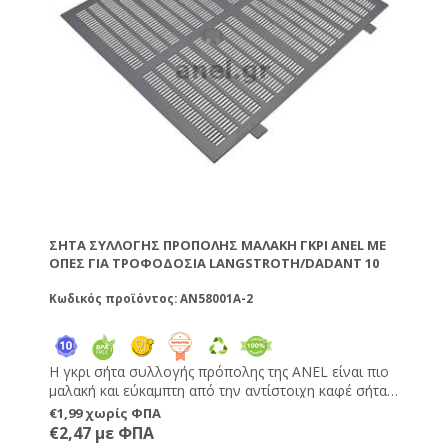
ΣΉΤΑ ΣΥΛΛΟΓΉΣ ΠΡΌΠΟΛΗΣ ΜΑΛΑΚΉ ΓΚΡΙ ANEL ΜΕ
ΟΠΈΣ ΓΙΑ ΤΡΟΦΟΔΟΣΊΑ LANGSTROTH/DADANT 10
Κωδικός προϊόντος: AN58001A-2
Η γκρι σήτα συλλογής πρόπολης της ANEL είναι πιο
μαλακή και εύκαμπτη από την αντίστοιχη καφέ σήτα.
Ως αποτέλεσμα η πρόπολη αποσπάται πολύ εύκολα
€1,99 χωρίς ΦΠΑ
ακόμα και με το χέρι και δεν χρειάζεται κατάψυξη. Η
€2,47 με ΦΠΑ
ιδανική θερμοκρασία απόσπασης ειναι 17-20°C.