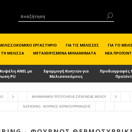
 ΜΕΛΙΣΣΟΚΟΜΙΚΌ ΕΡΓΑΣΤΉΡΙΟ
ΓΙΑ ΤΙΣ ΜΈΛΙΣΣΕΣ
ΓΙΑ ΤΟ ΜΕ
 ΤΗ ΜΈΛΙΣΣΑ
ΜΕΤΑΧΕΙΡΙΣΜΈΝΑ ΜΗΧΑΝΉΜΑΤΑ
ΝΈΑ ΠΡΟΪΌΝΤ
 Κυψέλη ANEL με
Εφαρμογή Κινητών για
Προδιαγραφές 
νωση PU
Μελισσοκόμους
Προϊόν
ΙΟ
ΜΗΧΑΝΉΜΑΤΑ ΤΥΠΟΠΟΊΗΣΗΣ-ΣΥΣΚΕΥΑΣΊΑΣ ΜΕΛΙΟΎ
SLEEVERING - ΦΟΎΡΝΟΣ ΘΕΡΜΟΣΥΡΡΊΚΝΩΣΗΣ
ERING - ΦΟΎΡΝΟΣ ΘΕΡΜΟΣΥΡΡΊ