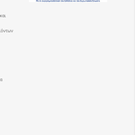
και
ϊόντων
ία