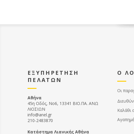
ΕΞΥΠΗΡΕΤΗΣΗ
Ο Λ
ΠΕΛΑΤΩΝ
Οι παρα
Αθήνα
Διευθύν
45η Οδός, Νο6, 13341 ΒΙΟ.ΠΑ. ΑΝΩ
ΛΙΟΣΙΩΝ
Καλάθι 
info@anel.gr
Αγαπημ
210-2483870
Kατάστημα Λιανικής Αθήνα