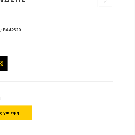
:
BA42520
1
 για τιμή