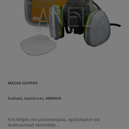
ΜΆΣΚΑ OXYPRO
ΜΆ
ΣΥ
Κωδικός προϊόντος: AM60020
Κω
Ένα πλήρες σετ μελισσοκομίας, σχεδιασμένο για
Μά
αναπνευστική προστασία.
συ