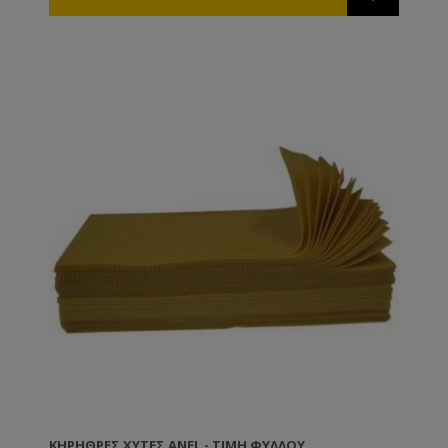
ΚΗΡΉΘΡΕΣ ΧΥΤΈΣ ANEL - ΤΙΜΉ ΦΎΛΛΟΥ