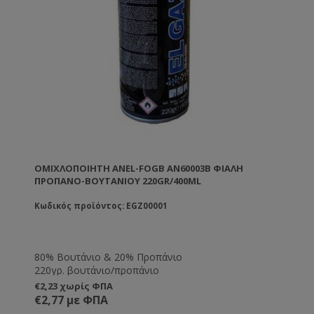
ΟΜΙΧΛΟΠΟΙΗΤΉ ANEL-FOGB AN60003Β ΦΙΆΛΗ
ΠΡΟΠΑΝΟ-ΒΟΥΤΑΝΊΟΥ 220GR/400ML
Κωδικός προϊόντος: EGZ00001
80% Βουτάνιο & 20% Προπάνιο
220γρ. βουτάνιο/προπάνιο
€2,23 χωρίς ΦΠΑ
€2,77 με ΦΠΑ