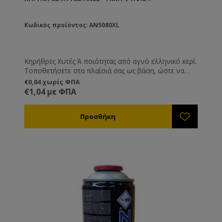
Κωδικός προϊόντος: AN5080XL
Κηρήθρες Χυτές Ά ποιότητας από αγνό ελληνικό κερί.
Τοποθετήσετε στα πλαίσιά σας ως βάση, ώστε να
μπορέσουν οι μέλισσες να τα χτίσουν στη συνέχεια
€0,84 χωρίς ΦΠΑ
με το δικό τους κερί.
€1,04 με ΦΠΑ