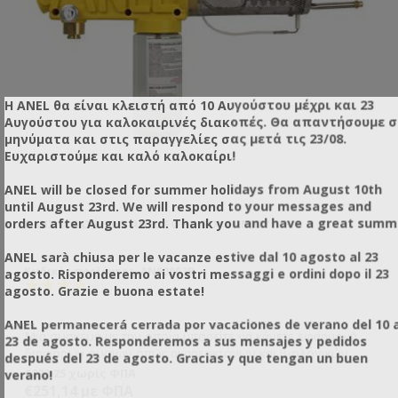
Η ANEL θα είναι κλειστή από 10 Αυγούστου μέχρι και 23
Αυγούστου για καλοκαιρινές διακοπές. Θα απαντήσουμε 
μηνύματα και στις παραγγελίες σας μετά τις 23/08.
Ευχαριστούμε και καλό καλοκαίρι!
ANEL will be closed for summer holidays from August 10th
until August 23rd. We will respond to your messages and
orders after August 23rd. Thank you and have a great summ
ΟΜΙΧΛΟΠΟΙΗΤΉΣ ANEL-FOGB ΒΟΥΤΑΝΊΟΥ
TE
ANEL sarà chiusa per le vacanze estive dal 10 agosto al 23
Κωδικός προϊόντος: AN60003B
Κω
agosto. Risponderemo ai vostri messaggi e ordini dopo il 23
agosto. Grazie e buona estate!
ANEL permanecerá cerrada por vacaciones de verano del 10 a
ς
Μια συσκευή με την οποία μπορείτε να κάνετε εφαρμογή
23 de agosto. Responderemos a sus mensajes y pedidos
διαφόρων ουσιών όπως ακαρεοκτόνων και βιολογικών
después del 23 de agosto. Gracias y que tengan un buen
σκευασμάτων (αραιό διάλυμα θυμόλης, οξαλικού οξέως
Η φλόγα θερμαίνει την σερπαντίνα μέσα από την οποία θα
€222,25 χωρίς ΦΠΑ
€1
verano!
κ.α.). Η συσκευή λειτουργεί με υγραέριο (μίγμα προπανίου
περάσει το προς ομιχλοποίηση διάλυμα. Είναι ένα εργαλείο
€251,14 με ΦΠΑ
€1