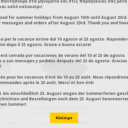
απαντήσουμε στα μηνύματα και στις παραγγελίες σας μετά τ
και καλό καλοκαίρι!
osed for summer holidays from August 10th until August 23rd.
Υ ΑΓΌΡΑΣΑΝ ΑΥΤΌ ΤΟ ΠΡΟΪΌΝ Α
r messages and orders after August 23rd. Thank you and hav
a per le vacanze estive dal 10 agosto al 23 agosto. Risponder
ni dopo il 23 agosto. Grazie e buona estate!
rá cerrada por vacaciones de verano del 10 al 23 de agosto.
a sus mensajes y pedidos después del 23 de agosto. Gracias
!
ée pour les vacances d'été du 10 au 23 août. Nous répondrons
mmandes après le 23 août. Merci et bon été!
0. bis einschließlich 23. August wegen der Sommerferien gesc
chrichten und Bestellungen nach dem 23. August beantworten
önen Sommer!
ΊΑΣ
ΤΡΟΦΟΔΌΤΗΣ ΟΡΟΦΉΣ ECO
ΕΣ
ANEL ΜΕ ΣΉΤΑ ΕΠΊΠΛΕΥΣΗΣ SET
: PZ51703
Κωδικός προϊόντος: AN30028ST