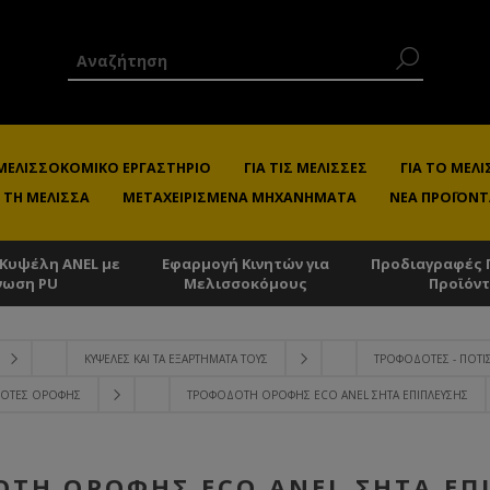
 ΜΕΛΙΣΣΟΚΟΜΙΚΌ ΕΡΓΑΣΤΉΡΙΟ
ΓΙΑ ΤΙΣ ΜΈΛΙΣΣΕΣ
ΓΙΑ ΤΟ ΜΕ
 ΤΗ ΜΈΛΙΣΣΑ
ΜΕΤΑΧΕΙΡΙΣΜΈΝΑ ΜΗΧΑΝΉΜΑΤΑ
ΝΈΑ ΠΡΟΪΌΝΤ
 Κυψέλη ANEL με
Εφαρμογή Κινητών για
Προδιαγραφές 
νωση PU
Μελισσοκόμους
Προϊόν
ΚΥΨΈΛΕΣ ΚΑΙ ΤΑ ΕΞΑΡΤΉΜΑΤΑ ΤΟΥΣ
ΤΡΟΦΟΔΌΤΕΣ - ΠΟΤΊ
ΌΤΕΣ ΟΡΟΦΉΣ
ΤΡΟΦΟΔΌΤΗ ΟΡΟΦΉΣ ECO ANEL ΣΉΤΑ ΕΠΊΠΛΕΥΣΗΣ
ΤΗ ΟΡΟΦΉΣ ECO ANEL ΣΉΤΑ ΕΠ