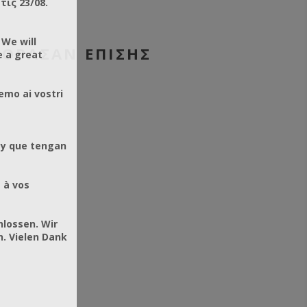
ις 23/08.
 We will
ΓΌΡΑΣΑΝ ΕΠΊΣΗΣ
e a great
emo ai vostri
 y que tengan
 à vos
hlossen. Wir
. Vielen Dank