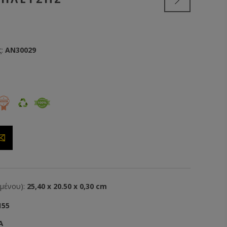
:
AN30029
ιμένου):
25,40 x 20.50 x 0,30 cm
155
Α