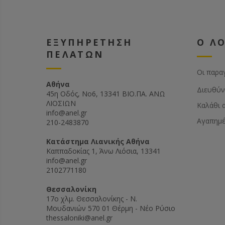
ΕΞΥΠΗΡΕΤΗΣΗ
Ο Λ
ΠΕΛΑΤΩΝ
Οι παρα
Αθήνα
Διευθύν
45η Οδός, Νο6, 13341 ΒΙΟ.ΠΑ. ΑΝΩ
ΛΙΟΣΙΩΝ
Καλάθι 
info@anel.gr
Αγαπημ
210-2483870
Kατάστημα Λιανικής Αθήνα
Καππαδοκίας 1, Άνω Λιόσια, 13341
info@anel.gr
2102771180
Θεσσαλονίκη
17ο χλμ. Θεσσαλονίκης - Ν.
Μουδανιών 570 01 Θέρμη - Νέο Ρύσιο
thessaloniki@anel.gr