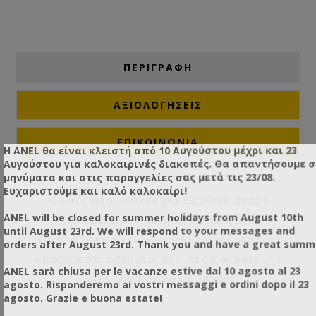
ΠΕΡΙΓΡΑΦΗ
ΑΞΙΟΛΟΓΉΣΕΙΣ
ΕΠΙΚΟΙΝΩΝΙΑ
Η ANEL θα είναι κλειστή από 10 Αυγούστου μέχρι και 23
Αυγούστου για καλοκαιρινές διακοπές. Θα απαντήσουμε 
μηνύματα και στις παραγγελίες σας μετά τις 23/08.
Ευχαριστούμε και καλό καλοκαίρι!
Ιδανικός για συσκευαστήρια. Διατίθεται απλός ή
ANEL will be closed for summer holidays from August 10th
θερμαινόμενος. Η συνήθης διάσταση είναι
until August 23rd. We will respond to your messages and
3,00*0,40*0,60εκ. αλλά είναι ευέλικτος και μπορεί να
orders after August 23rd. Thank you and have a great summ
κατασκευαστεί ανάλογα με τις δικές σας ανάγκες. 2Hp
ANEL sarà chiusa per le vacanze estive dal 10 agosto al 23
μοτέρ, τριφασικό ρεύμα, 140rpm.
agosto. Risponderemo ai vostri messaggi e ordini dopo il 23
agosto. Grazie e buona estate!