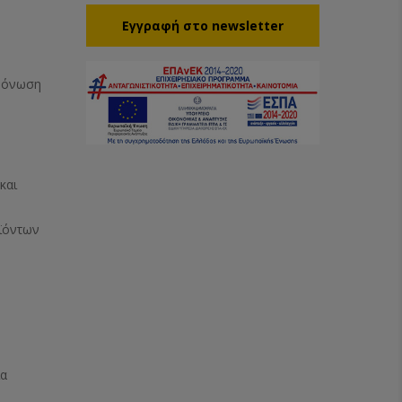
Eγγραφή στο newsletter
Μόνωση
και
ϊόντων
ία