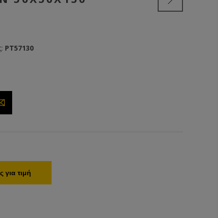
:
PT57130
 για τιμή