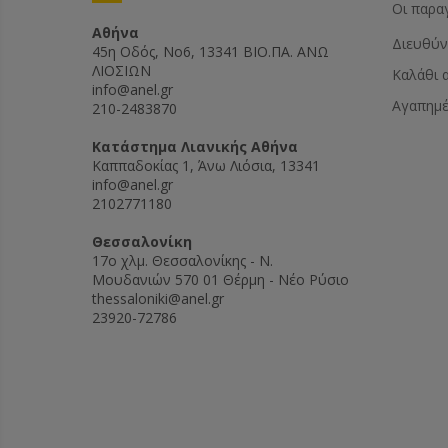
Οι παρα
Αθήνα
Διευθύν
45η Οδός, Νο6, 13341 ΒΙΟ.ΠΑ. ΑΝΩ
ΛΙΟΣΙΩΝ
Καλάθι 
info@anel.gr
Αγαπημ
210-2483870
Kατάστημα Λιανικής Αθήνα
Καππαδοκίας 1, Άνω Λιόσια, 13341
info@anel.gr
2102771180
Θεσσαλονίκη
17ο χλμ. Θεσσαλονίκης - Ν.
Μουδανιών 570 01 Θέρμη - Νέο Ρύσιο
thessaloniki@anel.gr
23920-72786