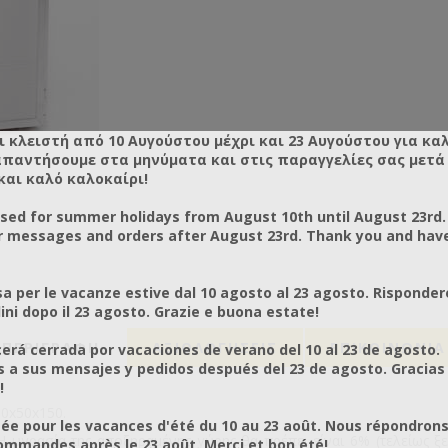
ι κλειστή από 10 Αυγούστου μέχρι και 23 Αυγούστου για κα
απαντήσουμε στα μηνύματα και στις παραγγελίες σας μετά τ
και καλό καλοκαίρι!
osed for summer holidays from August 10th until August 23rd.
r messages and orders after August 23rd. Thank you and hav
a per le vacanze estive dal 10 agosto al 23 agosto. Risponder
ni dopo il 23 agosto. Grazie e buona estate!
ΠΕΡΙΓΡΑΦΗ
ΑΞΙΟΛΟΓΉΣΕΙΣ
ΕΠΙΚΟΙΝΩΝΙΑ
rá cerrada por vacaciones de verano del 10 al 23 de agosto.
a sus mensajes y pedidos después del 23 de agosto. Gracias
!
0x50x150.
ée pour les vacances d'été du 10 au 23 août. Nous répondrons
Η υγρασία της αποξηραμένης γύρης θα πρέπει είναι 6% (τελείως ξε
mmandes après le 23 août. Merci et bon été!