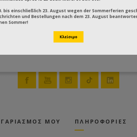
0. bis einschließlich 23. August wegen der Sommerferien gesc
ανάλογα με την υγρασία, τη θερμοκρασία της γύρης και του περιβάλλ
chrichten und Bestellungen nach dem 23. August beantworten
önen Sommer!
ΟΓΑΡΙΑΣΜΟΣ ΜΟΥ
ΠΛΗΡΟΦΟΡΙΕΣ