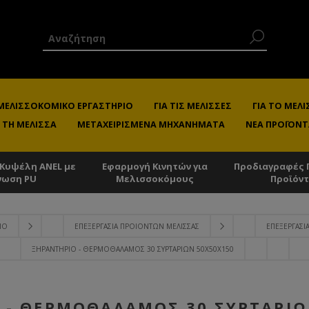
 ΜΕΛΙΣΣΟΚΟΜΙΚΌ ΕΡΓΑΣΤΉΡΙΟ
ΓΙΑ ΤΙΣ ΜΈΛΙΣΣΕΣ
ΓΙΑ ΤΟ ΜΕ
 ΤΗ ΜΈΛΙΣΣΑ
ΜΕΤΑΧΕΙΡΙΣΜΈΝΑ ΜΗΧΑΝΉΜΑΤΑ
ΝΈΑ ΠΡΟΪΌΝΤ
 Κυψέλη ANEL με
Εφαρμογή Κινητών για
Προδιαγραφές 
νωση PU
Μελισσοκόμους
Προϊόν
ΙΟ
ΕΠΕΞΕΡΓΑΣΊΑ ΠΡΟΙΌΝΤΩΝ ΜΈΛΙΣΣΑΣ
ΕΠΕΞΕΡΓΑΣΊΑ
ΞΗΡΑΝΤΉΡΙΟ - ΘΕΡΜΟΘΆΛΑΜΟΣ 30 ΣΥΡΤΑΡΙΩΝ 50Χ50Χ150
 - ΘΕΡΜΟΘΆΛΑΜΟΣ 30 ΣΥΡΤΑΡΙΩ