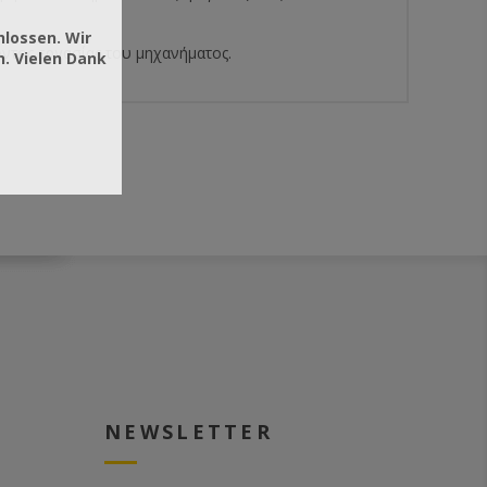
hlossen. Wir
οντος εργασίας του μηχανήματος.
. Vielen Dank
NEWSLETTER