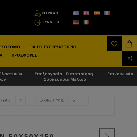
ΕΓΓΡΑΦΗ
ΣΎΝΔΕΣΗ
ΛΙΣΣΟΚΌΜΟ
ΓΙΑ ΤΟ ΣΥΣΚΕΥΑΣΤΉΡΙΟ
Α
ΠΡΟΣΦΟΡΈΣ
Πλαστικών
Επεξεργασία - Τυποποίηση -
Επικοινωνία
των
Συσκευασία Μελιού
 ΓΎΡΗΣ
ΞΥΡΑΝΣΗ ΓΎΡΗΣ
Ν 50Χ50Χ150