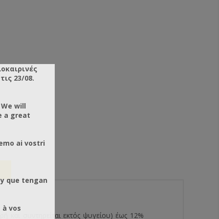
λοκαιρινές
ις 23/08.
 We will
e a great
emo ai vostri
 y que tengan
 à vos
ρή και συντηρείται εκτός ψυγείου) έως 12%