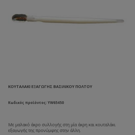
ΚΟΥΤΑΛΆΚΙ ΕΞΑΓΩΓΉΣ ΒΑΣΙΛΙΚΟΎ ΠΟΛΤΟΎ
ΕΜ
Κωδικός προϊόντος: YW65450
Κω
Με μαλακό άκρο συλλογής στη μία άκρη και κουταλάκι
Το
εξαγωγής της προνύμφης στην άλλη.
αρ