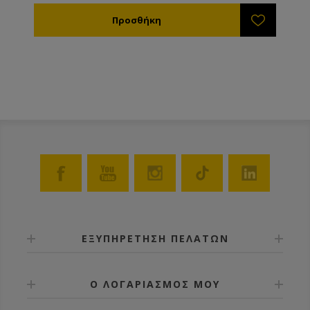
να τον ξαναγεμίσετε θα πρέπει πρώτα να τινάξετε τις
μέλισσες που βρίσκονται μέσα. Με εσωτερικά νεύρα
ώστε να μην παραμορφώνεται κατά το γέμισμα.
Κατασκευασμένος από πλαστικό κατάλληλο για
τρόφιμα.
ΕΞΥΠΗΡΕΤΗΣΗ ΠΕΛΑΤΩΝ
Ο ΛΟΓΑΡΙΑΣΜΟΣ ΜΟΥ