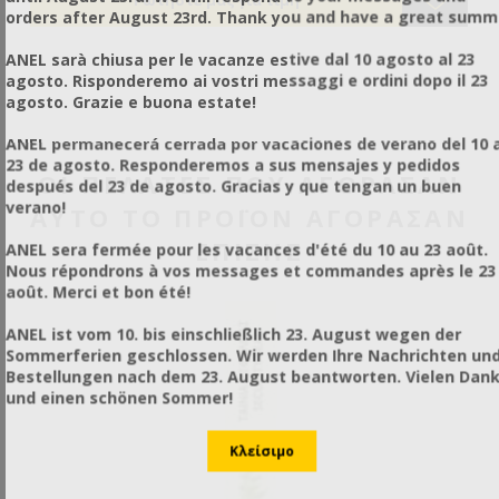
φω
orders after August 23rd. Thank you and have a great summ
βα
Πε
ANEL sarà chiusa per le vacanze estive dal 10 agosto al 23
ξε
agosto. Risponderemo ai vostri messaggi e ordini dopo il 23
μπ
agosto. Grazie e buona estate!
ANEL permanecerá cerrada por vacaciones de verano del 10 a
23 de agosto. Responderemos a sus mensajes y pedidos
ΟΙ ΠΕΛΆΤΕΣ ΠΟΥ ΑΓΌΡΑΣΑΝ
después del 23 de agosto. Gracias y que tengan un buen
verano!
ΑΥΤΌ ΤΟ ΠΡΟΪΌΝ ΑΓΌΡΑΣΑΝ
ΕΠΊΣΗΣ
ANEL sera fermée pour les vacances d'été du 10 au 23 août.
Nous répondrons à vos messages et commandes après le 23
août. Merci et bon été!
ANEL ist vom 10. bis einschließlich 23. August wegen der
Sommerferien geschlossen. Wir werden Ihre Nachrichten un
Bestellungen nach dem 23. August beantworten. Vielen Dan
und einen schönen Sommer!