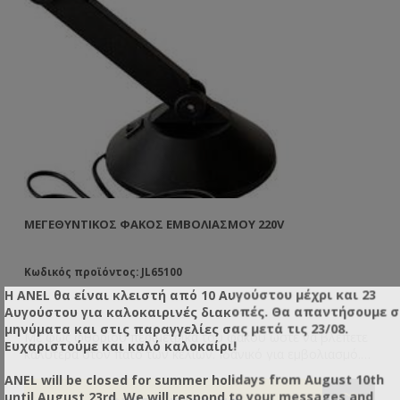
ED
ΜΕΓΕΘΥΝΤΙΚΌΣ ΦΑΚΌΣ ΕΜΒΟΛΙΑΣΜΟΎ 220V
ΓΥ
Φ
Κωδικός προϊόντος: JL65100
Κω
Η ANEL θα είναι κλειστή από 10 Αυγούστου μέχρι και 23
Αυγούστου για καλοκαιρινές διακοπές. Θα απαντήσουμε 
μηνύματα και στις παραγγελίες σας μετά τις 23/08.
ς
Με φως φθορίου περιμετρικά του φακού ώστε να βλέπετε
Εξ
Ευχαριστούμε και καλό καλοκαίρι!
καλύτερα στον πάτο των κελιών. Ιδανικό για εμβολιασμό.
κα
ια
220V.
λα
€1
ANEL will be closed for summer holidays from August 10th
συ
€1
until August 23rd. We will respond to your messages and