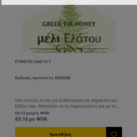
ΕΤΙΚΈΤΕΣ ΈΛΑΤΟ 1
Κωδικός προϊόντος: EA56206
Μια εύκολη λύση για διακόσμηση και σήμανση του
βάζου σας. Μπορείτε να τις παραγγείλετε και με τα
στοιχεία σας εκτυπωμένα, καθώς και ημερομηνία
€0,13 χωρίς ΦΠΑ
παραγωγής, λήξης και καθαρό βάρος.
€0,16 με ΦΠΑ