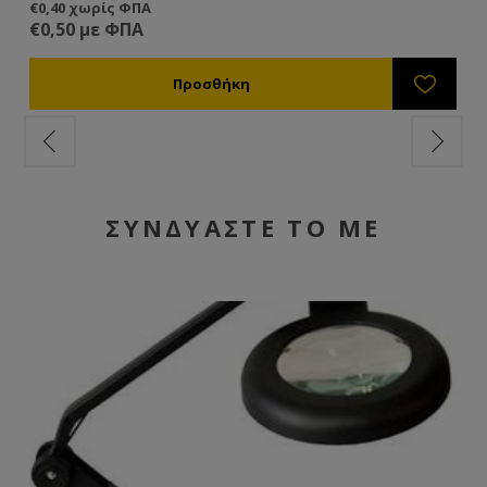
€0,40 χωρίς ΦΠΑ
€6
€0,50 με ΦΠΑ
€8
ΣΥΝΔΥΑΣΤΕ ΤΟ ΜΕ