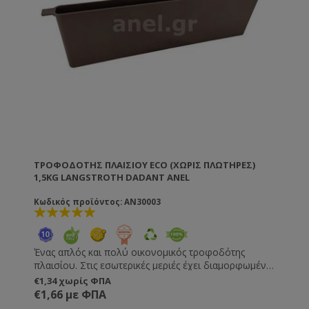
ΤΡΟΦΟΔΌΤΗΣ ΠΛΑΙΣΊΟΥ ECO (ΧΩΡΙΣ ΠΛΩΤΗΡΕΣ)
1,5KG LANGSTROTH DADANT ANEL
Κωδικός προϊόντος: AN30003
Ένας απλός και πολύ οικονομικός τροφοδότης
πλαισίου. Στις εσωτερικές μεριές έχει διαμορφωμένα
σκαλοπάτια, αλλά συνίσταται να χρησιμοποιείτε
€1,34 χωρίς ΦΠΑ
κομμάτια ξύλου ως πλωτήρες ή ένα πλέγμα ώστε να
€1,66 με ΦΠΑ
αποφύγετε τελείως τον πνιγμό των μελισσών . Για