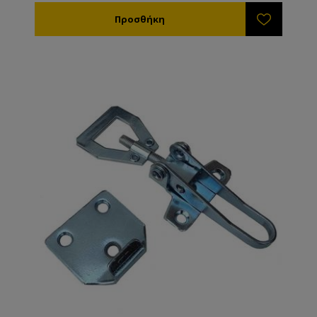
Στον μελιτοεξαγωγέα μπορείτε να χρησιμοποιήσετε
μεγαλύτερες ταχύτητες χωρίς να καταστρέφεται το
πλαίσιο ή η κηρήθρα. Ιδιαίτερα χρήσιμο για σφιχτά
μέλια όπως το έλατο και η βανίλια Μαινάλου. Όλα τα
πλαστικά πλαίσια ANEL διατίθενται επικερωμένα ή
ακέρωτα. Εάν θέλετε να κερώσετε εσείς τα πλαίσια
μπορείτε ή να τα εμβαπτίσετε σε λιωμένο κερί
θερμοκρασίας 60-70ºC ή να τα κερώσετε με τη
βοήθεια ενός ρολού το οποίο βουτάτε μέσα στο
λιωμένο κερί. TIP: Τα πλαίσια ANEL απολυμαίνονται
σε διάλυμα καυστικής ποτάσας 5% σε θερμοκρασία
80ºC.