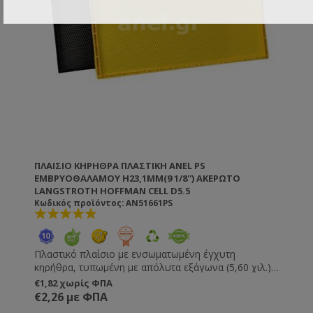
ΠΛΑΊΣΙΟ ΚΗΡΉΘΡΑ ΠΛΑΣΤΙΚΉ ANEL PS
ΕΜΒΡΥΟΘΑΛΆΜΟΥ H23,1MM(9 1/8'') ΑΚΈΡΩΤΟ
LANGSTROTH HOFFMAN CELL D5.5
Κωδικός προϊόντος: AN51661PS
Πλαστικό πλαίσιο με ενσωματωμένη έγχυτη
κηρήθρα, τυπωμένη με απόλυτα εξάγωνα (5,60 χιλ.).
Δεν χρειάζονται πέρασμα πιρτσινιών, σύρματος και
€1,82 χωρίς ΦΠΑ
κηρήθρας. Δεν τα πιάνει κηρόσκορος. Δεν
€2,26 με ΦΠΑ
ξεκαρφώνουν, δεν χαλαρώνουν και δεν κρεμάνε.