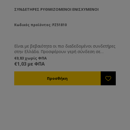
ΣΥΝΔΕΤΉΡΕΣ ΡΥΘΜΙΖΌΜΕΝΟΙ ΕΝΙΣΧΥΜΈΝΟΙ
Κωδικός προϊόντος: PZ51810
Είναι με βεβαιότητα οι πιο διαδεδομένοι συνδετήρες
στην Ελλάδα. Προσφέρουν γερή σύνδεση σε
πατώματα, βάσεις και καπάκι, ενώ ρυθμίζονται σε
€0,83 χωρίς ΦΠΑ
ύψος. Κατασκευασμένοι από γαλβανισμένο
€1,03 με ΦΠΑ
σίδερο.Ελληνικής κατασκευής.