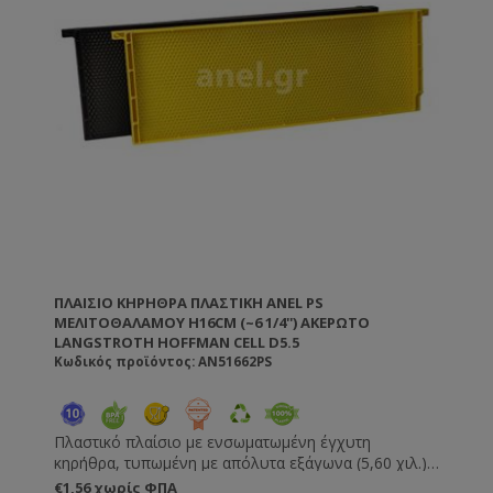
ΠΛΑΊΣΙΟ ΚΗΡΉΘΡΑ ΠΛΑΣΤΙΚΉ ANEL PS
ΜΕΛΙΤΟΘΑΛΆΜΟΥ H16CM (~6 1/4'') ΑΚΈΡΩΤΟ
LANGSTROTH HOFFMAN CELL D5.5
Κωδικός προϊόντος: AN51662PS
Πλαστικό πλαίσιο με ενσωματωμένη έγχυτη
κηρήθρα, τυπωμένη με απόλυτα εξάγωνα (5,60 χιλ.).
Δεν χρειάζονται πέρασμα πιρτσινιών, σύρματος και
€1,56 χωρίς ΦΠΑ