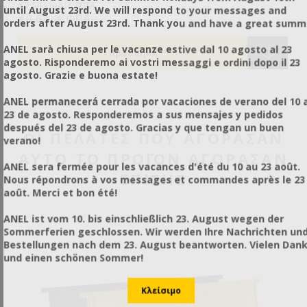
για βασιλοτροφία, 40 κελιά για βασιλικό πολτό. Με
€0,54 χωρίς ΦΠΑ
€0
until August 23rd. We will respond to your messages and
ό
ευκολόχρηστα κελιά και προστάτες κελιών με πορτάκι ώστε
€0,67 με ΦΠΑ
€0
orders after August 23rd. Thank you and have a great summ
να είναι κατάλληλοι και για μεταφορά/εισαγωγή
βασίλισσας.
ANEL sarà chiusa per le vacanze estive dal 10 agosto al 23
agosto. Risponderemo ai vostri messaggi e ordini dopo il 23
agosto. Grazie e buona estate!
ANEL permanecerá cerrada por vacaciones de verano del 10 a
23 de agosto. Responderemos a sus mensajes y pedidos
después del 23 de agosto. Gracias y que tengan un buen
ΟΙ ΠΕΛΆΤΕΣ ΠΟΥ ΑΓΌΡΑΣΑΝ
verano!
ΑΥΤΌ ΤΟ ΠΡΟΪΌΝ ΑΓΌΡΑΣΑΝ
ANEL sera fermée pour les vacances d'été du 10 au 23 août.
ΕΠΊΣΗΣ
Nous répondrons à vos messages et commandes après le 23
août. Merci et bon été!
ANEL ist vom 10. bis einschließlich 23. August wegen der
Sommerferien geschlossen. Wir werden Ihre Nachrichten un
Bestellungen nach dem 23. August beantworten. Vielen Dan
und einen schönen Sommer!