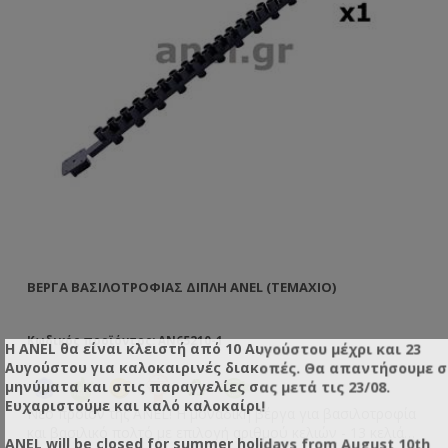
ΒΈΡΓΑ ΒΑΣΙΛΟΤΡΟΦΊΑΣ ΔΙΠΛΉ ANEL (TEMAXIO)
ΠΡ
Κωδικός προϊόντος: AN65210-1
Κω
Η ANEL θα είναι κλειστή από 10 Αυγούστου μέχρι και 23
Αυγούστου για καλοκαιρινές διακοπές. Θα απαντήσουμε 
μηνύματα και στις παραγγελίες σας μετά τις 23/08.
Ευχαριστούμε και καλό καλοκαίρι!
Νέο προϊόν της ANEL! Η μοναδική βέργα για βασιλοτροφία
Βέ
και βασιλικό πολτό με επιλογή αριθμού κελιών - 13 κελιά
Κε
ANEL will be closed for summer holidays from August 10th